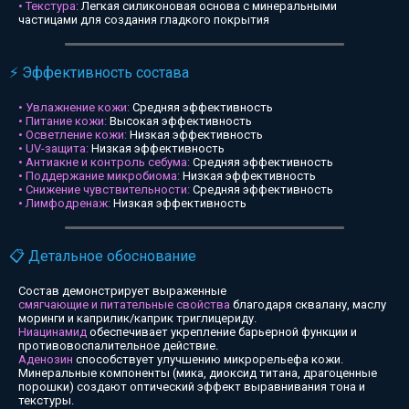
• Текстура:
Легкая силиконовая основа с минеральными
частицами для создания гладкого покрытия
⚡ Эффективность состава
• Увлажнение кожи:
Средняя эффективность
• Питание кожи:
Высокая эффективность
• Осветление кожи:
Низкая эффективность
• UV-защита:
Низкая эффективность
• Антиакне и контроль себума:
Средняя эффективность
• Поддержание микробиома:
Низкая эффективность
• Снижение чувствительности:
Средняя эффективность
• Лимфодренаж:
Низкая эффективность
📋 Детальное обоснование
Состав демонстрирует выраженные
смягчающие и питательные свойства
благодаря сквалану, маслу
моринги и каприлик/каприк триглицериду.
Ниацинамид
обеспечивает укрепление барьерной функции и
противовоспалительное действие.
Аденозин
способствует улучшению микрорельефа кожи.
Минеральные компоненты (мика, диоксид титана, драгоценные
порошки) создают оптический эффект выравнивания тона и
текстуры.