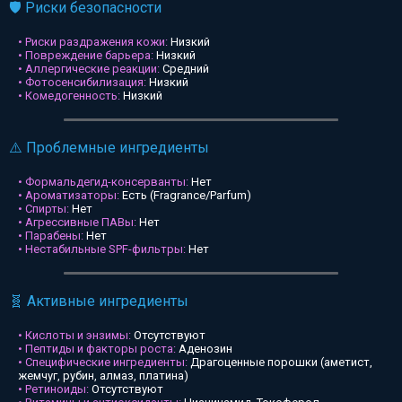
🛡️ Риски безопасности
• Риски раздражения кожи:
Низкий
• Повреждение барьера:
Низкий
• Аллергические реакции:
Средний
• Фотосенсибилизация:
Низкий
• Комедогенность:
Низкий
⚠️ Проблемные ингредиенты
• Формальдегид-консерванты:
Нет
• Ароматизаторы:
Есть (Fragrance/Parfum)
• Спирты:
Нет
• Агрессивные ПАВы:
Нет
• Парабены:
Нет
• Нестабильные SPF-фильтры:
Нет
🧬 Активные ингредиенты
• Кислоты и энзимы:
Отсутствуют
• Пептиды и факторы роста:
Аденозин
• Специфические ингредиенты:
Драгоценные порошки (аметист,
жемчуг, рубин, алмаз, платина)
• Ретиноиды:
Отсутствуют