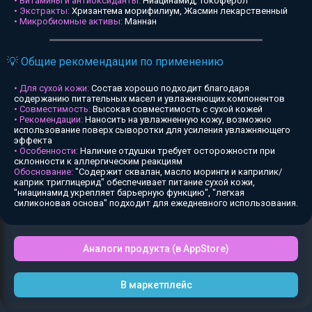
• Витамины и антиоксиданты:
Ниацинамид, Токоферол
• Экстракты:
Хризантема морифилиум, Жасмин лекарственный
• Микробиомные активы:
Маннан
💡 Общие рекомендации по применению
• Для сухой кожи:
Состав хорошо подходит благодаря
содержанию питательных масел и увлажняющих компонентов
• Совместимость:
Высокая совместимость с сухой кожей
• Рекомендации:
Наносить на увлажненную кожу, возможно
использование поверх сыворотки для усиления увлажняющего
эффекта
• Особенности:
Наличие отдушки требует осторожности при
склонности к аллергическим реакциям
Обоснование:
"Содержит сквалан, масло моринги и каприлик/
каприк триглицерид" обеспечивает питание сухой кожи,
"ниацинамид укрепляет барьерную функцию", "легкая
силиконовая основа" подходит для ежедневного использования.
Аналоги продукта (в AppStore)
В маркетплейс