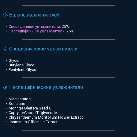
💦 Баланс увлажнителей
• Специфичные увлажнители:
25%
• Неспецифичные увлажнители:
75%
💧 Специфические увлажнители
• Glycerin
• Butylene Glycol
• Pentylene Glycol
🌿 Неспецифические увлажнители
• Niacinamide
• Squalane
• Moringa Oleifera Seed Oil
• Caprylic/Capric Triglyceride
• Chrysanthemum Morifolium Flower Extract
• Jasminum Officinale Extract