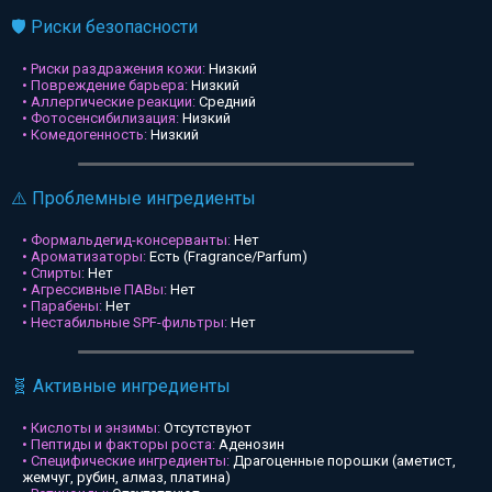
🛡️ Риски безопасности
• Риски раздражения кожи:
Низкий
• Повреждение барьера:
Низкий
• Аллергические реакции:
Средний
• Фотосенсибилизация:
Низкий
• Комедогенность:
Низкий
⚠️ Проблемные ингредиенты
• Формальдегид-консерванты:
Нет
• Ароматизаторы:
Есть (Fragrance/Parfum)
• Спирты:
Нет
• Агрессивные ПАВы:
Нет
• Парабены:
Нет
• Нестабильные SPF-фильтры:
Нет
🧬 Активные ингредиенты
• Кислоты и энзимы:
Отсутствуют
• Пептиды и факторы роста:
Аденозин
• Специфические ингредиенты:
Драгоценные порошки (аметист,
жемчуг, рубин, алмаз, платина)