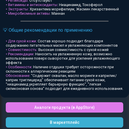
• Ретиноиды:
Отсутствуют
• Витамины и антиоксиданты:
Ниацинамид, Токоферол
• Экстракты:
Хризантема морифилиум, Жасмин лекарственный
• Микробиомные активы:
Маннан
💡 Общие рекомендации по применению
• Для сухой кожи:
Состав хорошо подходит благодаря
содержанию питательных масел и увлажняющих компонентов
• Совместимость:
Высокая совместимость с сухой кожей
• Рекомендации:
Наносить на увлажненную кожу, возможно
использование поверх сыворотки для усиления увлажняющего
эффекта
• Особенности:
Наличие отдушки требует осторожности при
склонности к аллергическим реакциям
Обоснование:
"Содержит сквалан, масло моринги и каприлик/
каприк триглицерид" обеспечивает питание сухой кожи,
"ниацинамид укрепляет барьерную функцию", "легкая
силиконовая основа" подходит для ежедневного использования.
Аналоги продукта (в AppStore)
В маркетплейс