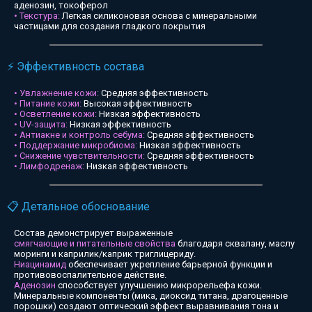
аденозин, токоферол
• Текстура:
Легкая силиконовая основа с минеральными
частицами для создания гладкого покрытия
⚡ Эффективность состава
• Увлажнение кожи:
Средняя эффективность
• Питание кожи:
Высокая эффективность
• Осветление кожи:
Низкая эффективность
• UV-защита:
Низкая эффективность
• Антиакне и контроль себума:
Средняя эффективность
• Поддержание микробиома:
Низкая эффективность
• Снижение чувствительности:
Средняя эффективность
• Лимфодренаж:
Низкая эффективность
📋 Детальное обоснование
Состав демонстрирует выраженные
смягчающие и питательные свойства
благодаря сквалану, маслу
моринги и каприлик/каприк триглицериду.
Ниацинамид
обеспечивает укрепление барьерной функции и
противовоспалительное действие.
Аденозин
способствует улучшению микрорельефа кожи.
Минеральные компоненты (мика, диоксид титана, драгоценные
порошки) создают оптический эффект выравнивания тона и