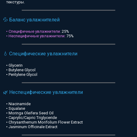
текстуры.
💦 Баланс увлажнителей
• Специфичные увлажнители:
25%
• Неспецифичные увлажнители:
75%
💧 Специфические увлажнители
• Glycerin
• Butylene Glycol
• Pentylene Glycol
🌿 Неспецифические увлажнители
• Niacinamide
• Squalane
• Moringa Oleifera Seed Oil
• Caprylic/Capric Triglyceride
• Chrysanthemum Morifolium Flower Extract
• Jasminum Officinale Extract