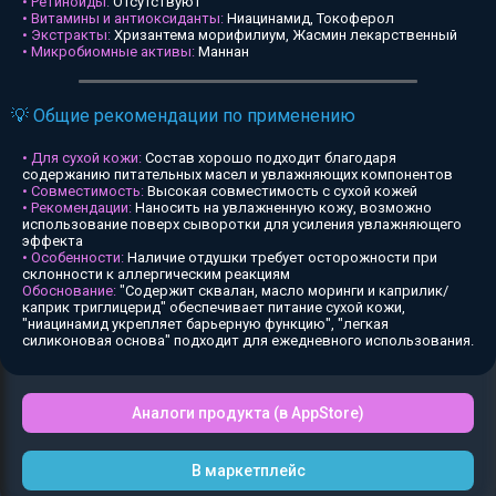
• Ретиноиды:
Отсутствуют
• Витамины и антиоксиданты:
Ниацинамид, Токоферол
• Экстракты:
Хризантема морифилиум, Жасмин лекарственный
• Микробиомные активы:
Маннан
💡 Общие рекомендации по применению
• Для сухой кожи:
Состав хорошо подходит благодаря
содержанию питательных масел и увлажняющих компонентов
• Совместимость:
Высокая совместимость с сухой кожей
• Рекомендации:
Наносить на увлажненную кожу, возможно
использование поверх сыворотки для усиления увлажняющего
эффекта
• Особенности:
Наличие отдушки требует осторожности при
склонности к аллергическим реакциям
Обоснование:
"Содержит сквалан, масло моринги и каприлик/
каприк триглицерид" обеспечивает питание сухой кожи,
"ниацинамид укрепляет барьерную функцию", "легкая
силиконовая основа" подходит для ежедневного использования.
Аналоги продукта (в AppStore)
В маркетплейс