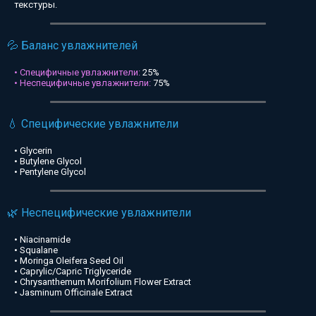
текстуры.
💦 Баланс увлажнителей
• Специфичные увлажнители:
25%
• Неспецифичные увлажнители:
75%
💧 Специфические увлажнители
• Glycerin
• Butylene Glycol
• Pentylene Glycol
🌿 Неспецифические увлажнители
• Niacinamide
• Squalane
• Moringa Oleifera Seed Oil
• Caprylic/Capric Triglyceride
• Chrysanthemum Morifolium Flower Extract
• Jasminum Officinale Extract