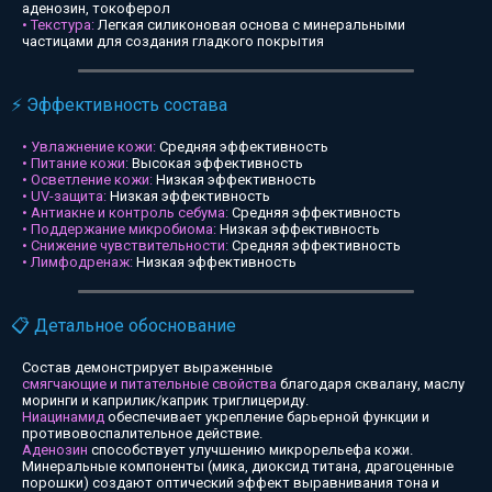
аденозин, токоферол
• Текстура:
Легкая силиконовая основа с минеральными
частицами для создания гладкого покрытия
⚡ Эффективность состава
• Увлажнение кожи:
Средняя эффективность
• Питание кожи:
Высокая эффективность
• Осветление кожи:
Низкая эффективность
• UV-защита:
Низкая эффективность
• Антиакне и контроль себума:
Средняя эффективность
• Поддержание микробиома:
Низкая эффективность
• Снижение чувствительности:
Средняя эффективность
• Лимфодренаж:
Низкая эффективность
📋 Детальное обоснование
Состав демонстрирует выраженные
смягчающие и питательные свойства
благодаря сквалану, маслу
моринги и каприлик/каприк триглицериду.
Ниацинамид
обеспечивает укрепление барьерной функции и
противовоспалительное действие.
Аденозин
способствует улучшению микрорельефа кожи.
Минеральные компоненты (мика, диоксид титана, драгоценные
порошки) создают оптический эффект выравнивания тона и