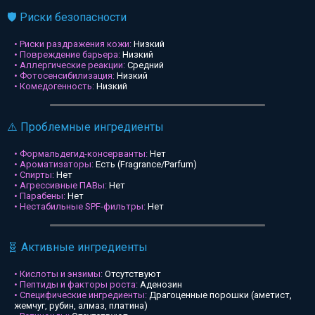
🛡️ Риски безопасности
• Риски раздражения кожи:
Низкий
• Повреждение барьера:
Низкий
• Аллергические реакции:
Средний
• Фотосенсибилизация:
Низкий
• Комедогенность:
Низкий
⚠️ Проблемные ингредиенты
• Формальдегид-консерванты:
Нет
• Ароматизаторы:
Есть (Fragrance/Parfum)
• Спирты:
Нет
• Агрессивные ПАВы:
Нет
• Парабены:
Нет
• Нестабильные SPF-фильтры:
Нет
🧬 Активные ингредиенты
• Кислоты и энзимы:
Отсутствуют
• Пептиды и факторы роста:
Аденозин
• Специфические ингредиенты:
Драгоценные порошки (аметист,
жемчуг, рубин, алмаз, платина)