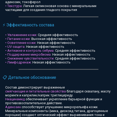
аденозин, токоферол
• Текстура:
Легкая силиконовая основа с минеральными
частицами для создания гладкого покрытия
⚡ Эффективность состава
• Увлажнение кожи:
Средняя эффективность
• Питание кожи:
Высокая эффективность
• Осветление кожи:
Низкая эффективность
• UV-защита:
Низкая эффективность
• Антиакне и контроль себума:
Средняя эффективность
• Поддержание микробиома:
Низкая эффективность
• Снижение чувствительности:
Средняя эффективность
• Лимфодренаж:
Низкая эффективность
📋 Детальное обоснование
Состав демонстрирует выраженные
смягчающие и питательные свойства
благодаря сквалану, маслу
моринги и каприлик/каприк триглицериду.
Ниацинамид
обеспечивает укрепление барьерной функции и
противовоспалительное действие.
Аденозин
способствует улучшению микрорельефа кожи.
Минеральные компоненты (мика, диоксид титана, драгоценные
порошки) создают оптический эффект выравнивания тона и