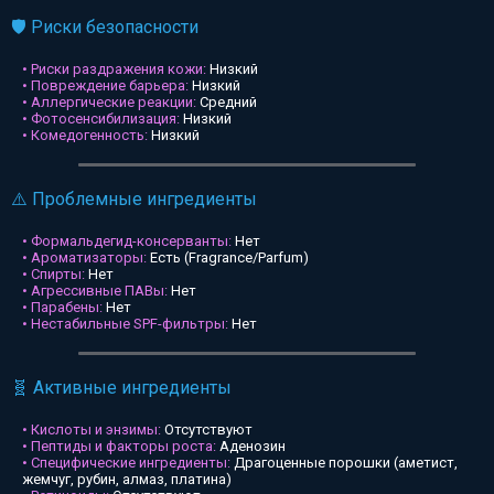
🛡️ Риски безопасности
• Риски раздражения кожи:
Низкий
• Повреждение барьера:
Низкий
• Аллергические реакции:
Средний
• Фотосенсибилизация:
Низкий
• Комедогенность:
Низкий
⚠️ Проблемные ингредиенты
• Формальдегид-консерванты:
Нет
• Ароматизаторы:
Есть (Fragrance/Parfum)
• Спирты:
Нет
• Агрессивные ПАВы:
Нет
• Парабены:
Нет
• Нестабильные SPF-фильтры:
Нет
🧬 Активные ингредиенты
• Кислоты и энзимы:
Отсутствуют
• Пептиды и факторы роста:
Аденозин
• Специфические ингредиенты:
Драгоценные порошки (аметист,
жемчуг, рубин, алмаз, платина)