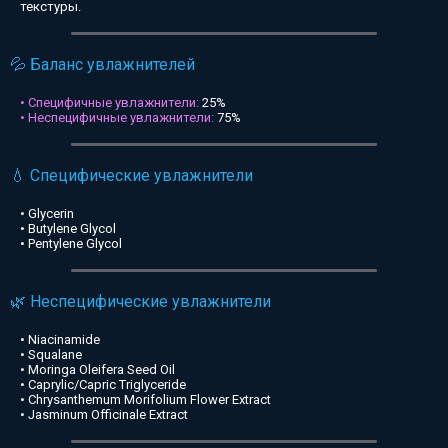
текстуры.
💦 Баланс увлажнителей
• Специфичные увлажнители:
25%
• Неспецифичные увлажнители:
75%
💧 Специфические увлажнители
• Glycerin
• Butylene Glycol
• Pentylene Glycol
🌿 Неспецифические увлажнители
• Niacinamide
• Squalane
• Moringa Oleifera Seed Oil
• Caprylic/Capric Triglyceride
• Chrysanthemum Morifolium Flower Extract
• Jasminum Officinale Extract