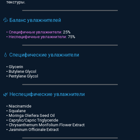
текстуры.
💦 Баланс увлажнителей
• Специфичные увлажнители:
25%
• Неспецифичные увлажнители:
75%
💧 Специфические увлажнители
• Glycerin
• Butylene Glycol
• Pentylene Glycol
🌿 Неспецифические увлажнители
• Niacinamide
• Squalane
• Moringa Oleifera Seed Oil
• Caprylic/Capric Triglyceride
• Chrysanthemum Morifolium Flower Extract
• Jasminum Officinale Extract