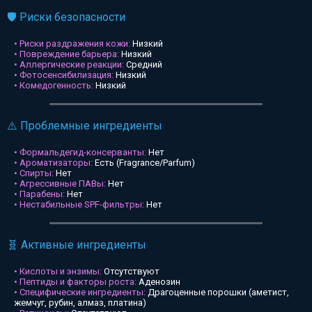
🛡️ Риски безопасности
• Риски раздражения кожи:
Низкий
• Повреждение барьера:
Низкий
• Аллергические реакции:
Средний
• Фотосенсибилизация:
Низкий
• Комедогенность:
Низкий
⚠️ Проблемные ингредиенты
• Формальдегид-консерванты:
Нет
• Ароматизаторы:
Есть (Fragrance/Parfum)
• Спирты:
Нет
• Агрессивные ПАВы:
Нет
• Парабены:
Нет
• Нестабильные SPF-фильтры:
Нет
🧬 Активные ингредиенты
• Кислоты и энзимы:
Отсутствуют
• Пептиды и факторы роста:
Аденозин
• Специфические ингредиенты:
Драгоценные порошки (аметист,
жемчуг, рубин, алмаз, платина)