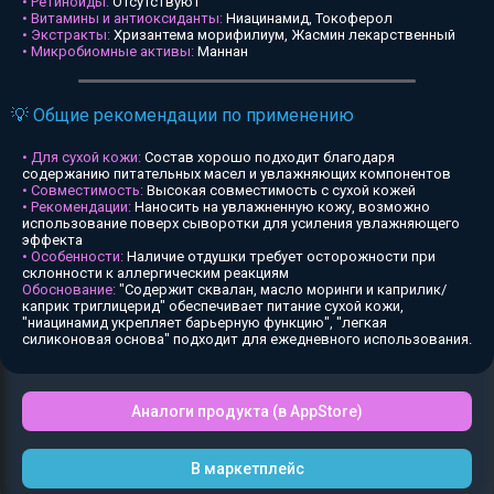
• Ретиноиды:
Отсутствуют
• Витамины и антиоксиданты:
Ниацинамид, Токоферол
• Экстракты:
Хризантема морифилиум, Жасмин лекарственный
• Микробиомные активы:
Маннан
💡 Общие рекомендации по применению
• Для сухой кожи:
Состав хорошо подходит благодаря
содержанию питательных масел и увлажняющих компонентов
• Совместимость:
Высокая совместимость с сухой кожей
• Рекомендации:
Наносить на увлажненную кожу, возможно
использование поверх сыворотки для усиления увлажняющего
эффекта
• Особенности:
Наличие отдушки требует осторожности при
склонности к аллергическим реакциям
Обоснование:
"Содержит сквалан, масло моринги и каприлик/
каприк триглицерид" обеспечивает питание сухой кожи,
"ниацинамид укрепляет барьерную функцию", "легкая
силиконовая основа" подходит для ежедневного использования.
Аналоги продукта (в AppStore)
В маркетплейс