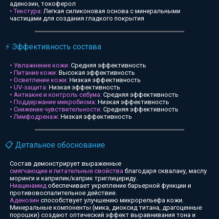
аденозин, токоферол
• Текстура:
Легкая силиконовая основа с минеральными
частицами для создания гладкого покрытия
⚡ Эффективность состава
• Увлажнение кожи:
Средняя эффективность
• Питание кожи:
Высокая эффективность
• Осветление кожи:
Низкая эффективность
• UV-защита:
Низкая эффективность
• Антиакне и контроль себума:
Средняя эффективность
• Поддержание микробиома:
Низкая эффективность
• Снижение чувствительности:
Средняя эффективность
• Лимфодренаж:
Низкая эффективность
📋 Детальное обоснование
Состав демонстрирует выраженные
смягчающие и питательные свойства
благодаря сквалану, маслу
моринги и каприлик/каприк триглицериду.
Ниацинамид
обеспечивает укрепление барьерной функции и
противовоспалительное действие.
Аденозин
способствует улучшению микрорельефа кожи.
Минеральные компоненты (мика, диоксид титана, драгоценные
порошки) создают оптический эффект выравнивания тона и