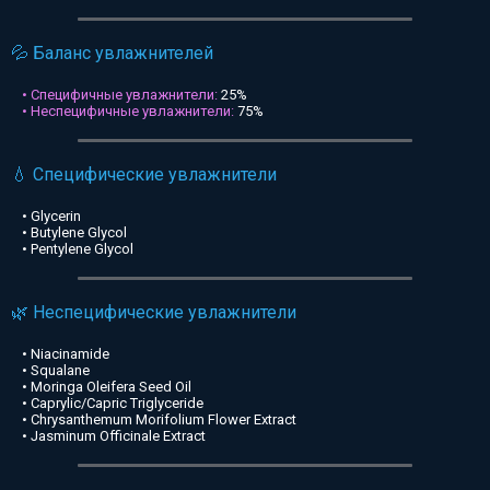
💦 Баланс увлажнителей
• Специфичные увлажнители:
25%
• Неспецифичные увлажнители:
75%
💧 Специфические увлажнители
• Glycerin
• Butylene Glycol
• Pentylene Glycol
🌿 Неспецифические увлажнители
• Niacinamide
• Squalane
• Moringa Oleifera Seed Oil
• Caprylic/Capric Triglyceride
• Chrysanthemum Morifolium Flower Extract
• Jasminum Officinale Extract