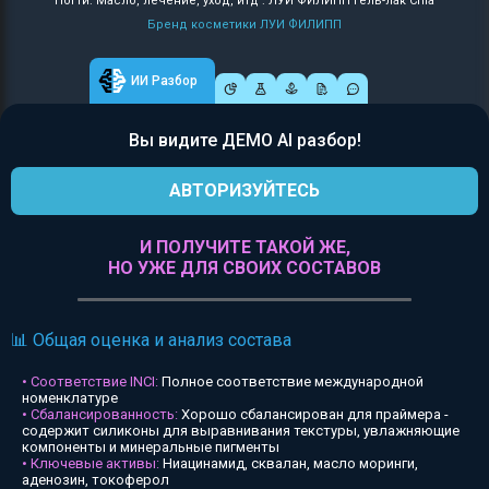
Ногти: Масло, лечение, уход, итд : ЛУИ ФИЛИПП Гель-лак Chia
Бренд косметики ЛУИ ФИЛИПП
ИИ Разбор
Вы видите ДЕМО AI разбор!
АВТОРИЗУЙТЕСЬ
И ПОЛУЧИТЕ ТАКОЙ ЖЕ,
НО УЖЕ ДЛЯ СВОИХ СОСТАВОВ
📊 Общая оценка и анализ состава
• Соответствие INCI:
Полное соответствие международной
номенклатуре
• Сбалансированность:
Хорошо сбалансирован для праймера -
содержит силиконы для выравнивания текстуры, увлажняющие
компоненты и минеральные пигменты
• Ключевые активы:
Ниацинамид, сквалан, масло моринги,
аденозин, токоферол