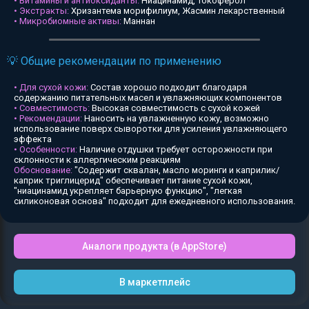
• Витамины и антиоксиданты:
Ниацинамид, Токоферол
• Экстракты:
Хризантема морифилиум, Жасмин лекарственный
• Микробиомные активы:
Маннан
💡 Общие рекомендации по применению
• Для сухой кожи:
Состав хорошо подходит благодаря
содержанию питательных масел и увлажняющих компонентов
• Совместимость:
Высокая совместимость с сухой кожей
• Рекомендации:
Наносить на увлажненную кожу, возможно
использование поверх сыворотки для усиления увлажняющего
эффекта
• Особенности:
Наличие отдушки требует осторожности при
склонности к аллергическим реакциям
Обоснование:
"Содержит сквалан, масло моринги и каприлик/
каприк триглицерид" обеспечивает питание сухой кожи,
"ниацинамид укрепляет барьерную функцию", "легкая
силиконовая основа" подходит для ежедневного использования.
Аналоги продукта (в AppStore)
В маркетплейс