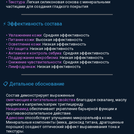
• Текстура:
Легкая силиконовая основа с минеральными
частицами для создания гладкого покрытия
⚡ Эффективность состава
• Увлажнение кожи:
Средняя эффективность
• Питание кожи:
Высокая эффективность
• Осветление кожи:
Низкая эффективность
• UV-защита:
Низкая эффективность
• Антиакне и контроль себума:
Средняя эффективность
• Поддержание микробиома:
Низкая эффективность
• Снижение чувствительности:
Средняя эффективность
• Лимфодренаж:
Низкая эффективность
📋 Детальное обоснование
Состав демонстрирует выраженные
смягчающие и питательные свойства
благодаря сквалану, маслу
моринги и каприлик/каприк триглицериду.
Ниацинамид
обеспечивает укрепление барьерной функции и
противовоспалительное действие.
Аденозин
способствует улучшению микрорельефа кожи.
Минеральные компоненты (мика, диоксид титана, драгоценные
порошки) создают оптический эффект выравнивания тона и
текстуры.