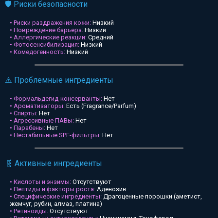
🛡️ Риски безопасности
• Риски раздражения кожи:
Низкий
• Повреждение барьера:
Низкий
• Аллергические реакции:
Средний
• Фотосенсибилизация:
Низкий
• Комедогенность:
Низкий
⚠️ Проблемные ингредиенты
• Формальдегид-консерванты:
Нет
• Ароматизаторы:
Есть (Fragrance/Parfum)
• Спирты:
Нет
• Агрессивные ПАВы:
Нет
• Парабены:
Нет
• Нестабильные SPF-фильтры:
Нет
🧬 Активные ингредиенты
• Кислоты и энзимы:
Отсутствуют
• Пептиды и факторы роста:
Аденозин
• Специфические ингредиенты:
Драгоценные порошки (аметист,
жемчуг, рубин, алмаз, платина)
• Ретиноиды:
Отсутствуют