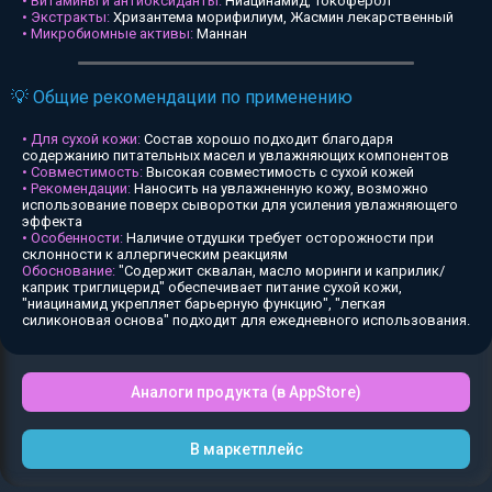
• Витамины и антиоксиданты:
Ниацинамид, Токоферол
• Экстракты:
Хризантема морифилиум, Жасмин лекарственный
• Микробиомные активы:
Маннан
💡 Общие рекомендации по применению
• Для сухой кожи:
Состав хорошо подходит благодаря
содержанию питательных масел и увлажняющих компонентов
• Совместимость:
Высокая совместимость с сухой кожей
• Рекомендации:
Наносить на увлажненную кожу, возможно
использование поверх сыворотки для усиления увлажняющего
эффекта
• Особенности:
Наличие отдушки требует осторожности при
склонности к аллергическим реакциям
Обоснование:
"Содержит сквалан, масло моринги и каприлик/
каприк триглицерид" обеспечивает питание сухой кожи,
"ниацинамид укрепляет барьерную функцию", "легкая
силиконовая основа" подходит для ежедневного использования.
Аналоги продукта (в AppStore)
В маркетплейс