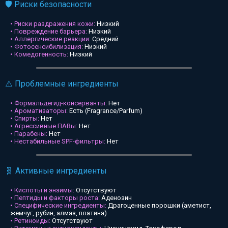
🛡️ Риски безопасности
• Риски раздражения кожи:
Низкий
• Повреждение барьера:
Низкий
• Аллергические реакции:
Средний
• Фотосенсибилизация:
Низкий
• Комедогенность:
Низкий
⚠️ Проблемные ингредиенты
• Формальдегид-консерванты:
Нет
• Ароматизаторы:
Есть (Fragrance/Parfum)
• Спирты:
Нет
• Агрессивные ПАВы:
Нет
• Парабены:
Нет
• Нестабильные SPF-фильтры:
Нет
🧬 Активные ингредиенты
• Кислоты и энзимы:
Отсутствуют
• Пептиды и факторы роста:
Аденозин
• Специфические ингредиенты:
Драгоценные порошки (аметист,
жемчуг, рубин, алмаз, платина)
• Ретиноиды:
Отсутствуют