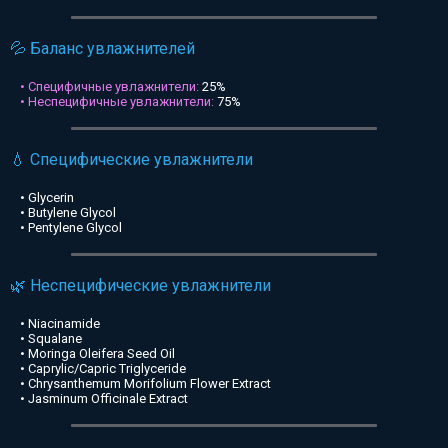
💦 Баланс увлажнителей
• Специфичные увлажнители:
25%
• Неспецифичные увлажнители:
75%
💧 Специфические увлажнители
• Glycerin
• Butylene Glycol
• Pentylene Glycol
🌿 Неспецифические увлажнители
• Niacinamide
• Squalane
• Moringa Oleifera Seed Oil
• Caprylic/Capric Triglyceride
• Chrysanthemum Morifolium Flower Extract
• Jasminum Officinale Extract