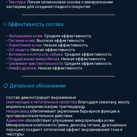
• Текстура:
Легкая силиконовая основа с минеральными
частицами для создания гладкого покрытия
⚡ Эффективность состава
• Увлажнение кожи:
Средняя эффективность
• Питание кожи:
Высокая эффективность
• Осветление кожи:
Низкая эффективность
• UV-защита:
Низкая эффективность
• Антиакне и контроль себума:
Средняя эффективность
• Поддержание микробиома:
Низкая эффективность
• Снижение чувствительности:
Средняя эффективность
• Лимфодренаж:
Низкая эффективность
📋 Детальное обоснование
Состав демонстрирует выраженные
смягчающие и питательные свойства
благодаря сквалану, маслу
моринги и каприлик/каприк триглицериду.
Ниацинамид
обеспечивает укрепление барьерной функции и
противовоспалительное действие.
Аденозин
способствует улучшению микрорельефа кожи.
Минеральные компоненты (мика, диоксид титана, драгоценные
порошки) создают оптический эффект выравнивания тона и
текстуры.