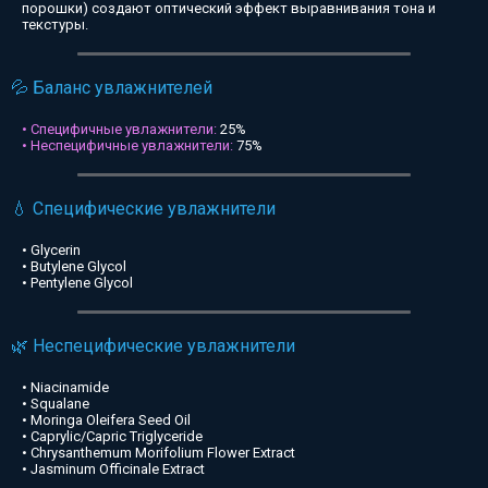
порошки) создают оптический эффект выравнивания тона и
текстуры.
💦 Баланс увлажнителей
• Специфичные увлажнители:
25%
• Неспецифичные увлажнители:
75%
💧 Специфические увлажнители
• Glycerin
• Butylene Glycol
• Pentylene Glycol
🌿 Неспецифические увлажнители
• Niacinamide
• Squalane
• Moringa Oleifera Seed Oil
• Caprylic/Capric Triglyceride
• Chrysanthemum Morifolium Flower Extract
• Jasminum Officinale Extract