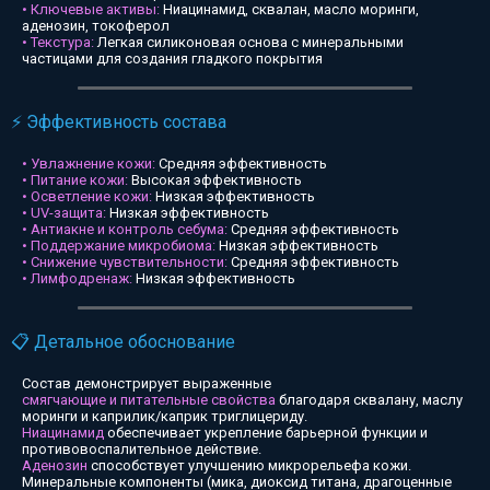
• Ключевые активы:
Ниацинамид, сквалан, масло моринги,
аденозин, токоферол
• Текстура:
Легкая силиконовая основа с минеральными
частицами для создания гладкого покрытия
⚡ Эффективность состава
• Увлажнение кожи:
Средняя эффективность
• Питание кожи:
Высокая эффективность
• Осветление кожи:
Низкая эффективность
• UV-защита:
Низкая эффективность
• Антиакне и контроль себума:
Средняя эффективность
• Поддержание микробиома:
Низкая эффективность
• Снижение чувствительности:
Средняя эффективность
• Лимфодренаж:
Низкая эффективность
📋 Детальное обоснование
Состав демонстрирует выраженные
смягчающие и питательные свойства
благодаря сквалану, маслу
моринги и каприлик/каприк триглицериду.
Ниацинамид
обеспечивает укрепление барьерной функции и
противовоспалительное действие.
Аденозин
способствует улучшению микрорельефа кожи.
Минеральные компоненты (мика, диоксид титана, драгоценные