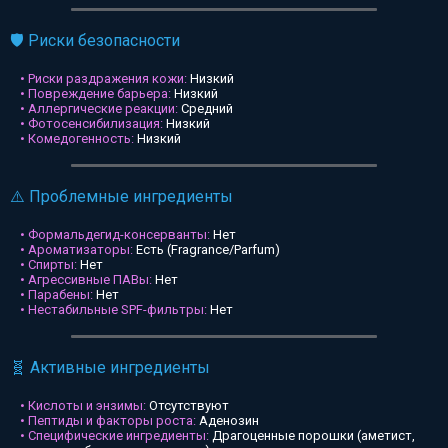
🛡️ Риски безопасности
• Риски раздражения кожи:
Низкий
• Повреждение барьера:
Низкий
• Аллергические реакции:
Средний
• Фотосенсибилизация:
Низкий
• Комедогенность:
Низкий
⚠️ Проблемные ингредиенты
• Формальдегид-консерванты:
Нет
• Ароматизаторы:
Есть (Fragrance/Parfum)
• Спирты:
Нет
• Агрессивные ПАВы:
Нет
• Парабены:
Нет
• Нестабильные SPF-фильтры:
Нет
🧬 Активные ингредиенты
• Кислоты и энзимы:
Отсутствуют
• Пептиды и факторы роста:
Аденозин
• Специфические ингредиенты:
Драгоценные порошки (аметист,