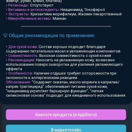
жемчуг, рубин, алмаз, платина)
• Ретиноиды:
Отсутствуют
• Витамины и антиоксиданты:
Ниацинамид, Токоферол
• Экстракты:
Хризантема морифилиум, Жасмин лекарственный
• Микробиомные активы:
Маннан
💡 Общие рекомендации по применению
• Для сухой кожи:
Состав хорошо подходит благодаря
содержанию питательных масел и увлажняющих компонентов
• Совместимость:
Высокая совместимость с сухой кожей
• Рекомендации:
Наносить на увлажненную кожу, возможно
использование поверх сыворотки для усиления увлажняющего
эффекта
• Особенности:
Наличие отдушки требует осторожности при
склонности к аллергическим реакциям
Обоснование:
"Содержит сквалан, масло моринги и каприлик/
каприк триглицерид" обеспечивает питание сухой кожи,
"ниацинамид укрепляет барьерную функцию", "легкая
силиконовая основа" подходит для ежедневного использования.
Аналоги продукта (в AppStore)
В маркетплейс