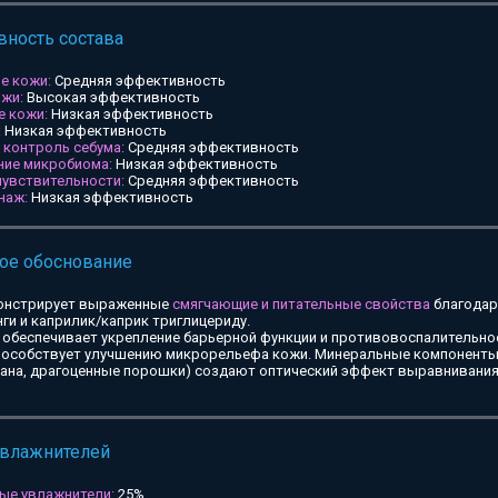
ность состава
е кожи:
Средняя эффективность
ожи:
Высокая эффективность
е кожи:
Низкая эффективность
:
Низкая эффективность
и контроль себума:
Средняя эффективность
ние микробиома:
Низкая эффективность
чувствительности:
Средняя эффективность
наж:
Низкая эффективность
ое обоснование
онстрирует выраженные
смягчающие и питательные свойства
благодар
ги и каприлик/каприк триглицериду.
обеспечивает укрепление барьерной функции и противовоспалительное
особствует улучшению микрорельефа кожи. Минеральные компоненты 
тана, драгоценные порошки) создают оптический эффект выравнивания
увлажнителей
ые увлажнители:
25%