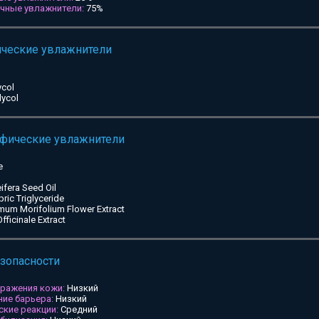
ичные увлажнители:
75%
ические увлажнители
ycol
lycol
ифические увлажнители
e
ifera Seed Oil
pric Triglyceride
mum Morifolium Flower Extract
ficinale Extract
езопасности
дражения кожи:
Низкий
ие барьера:
Низкий
ские реакции:
Средний