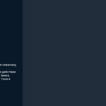
я сквалану,
 действие.
(мика,
 тона и