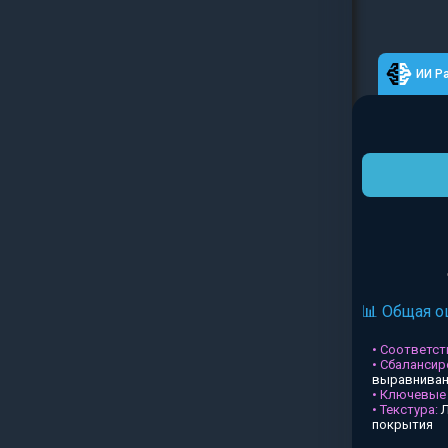
ИИ Р
📊 Общая о
• Соответств
• Сбалансир
выравниван
• Ключевые
• Текстура:
Л
покрытия