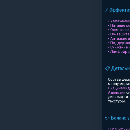
⚡ Эффектив
• Увлажнени
• Питание к
• Осветлени
• UV-защита
• Антиакне 
• Поддержа
• Снижение 
• Лимфодре
📋 Детальн
Состав дем
маслу морин
Ниацинамид
Аденозин
сп
диоксид ти
текстуры.
💦 Баланс 
• Специфичн