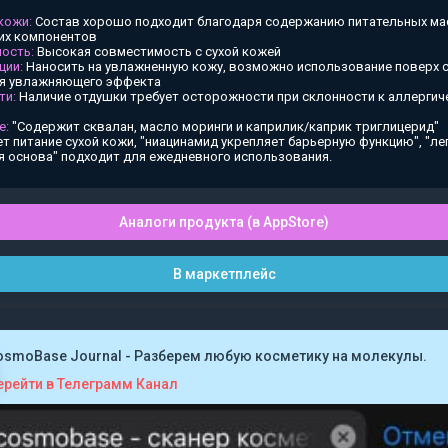
 кожи:
Состав хорошо подходит благодаря содержанию питательных ма
х компонентов
ость:
Высокая совместимость с сухой кожей
ции:
Наносить на увлажненную кожу, возможно использование поверх
ия увлажняющего эффекта
ти:
Наличие отдушки требует осторожности при склонности к аллергич
е:
"Содержит сквалан, масло моринги и каприлик/каприк триглицерид"
т питание сухой кожи, "ниацинамид укрепляет барьерную функцию", "ле
я основа" подходит для ежедневного использования.
Аналоги продукта (в AppStore)
В маркетплейс
osmoBase Journal - Разберем любую косметику на молекулы.
ерейти в Телеграмм Канал