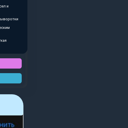
сел и
 сыворотки
еским
гкая