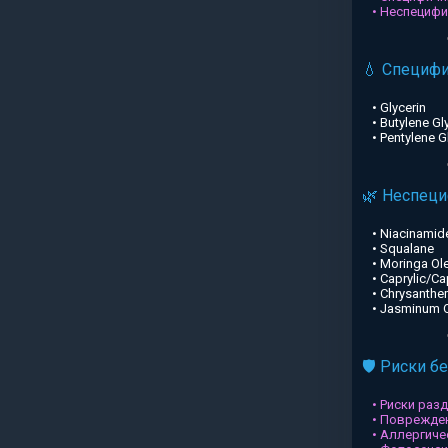
• Неспециф
💧 Специф
• Glycerin
• Butylene Gl
• Pentylene G
🌿 Неспец
• Niacinamid
• Squalane
• Moringa Ole
• Caprylic/Ca
• Chrysanthe
• Jasminum Of
🛡️ Риски б
• Риски раз
• Поврежден
• Аллергиче