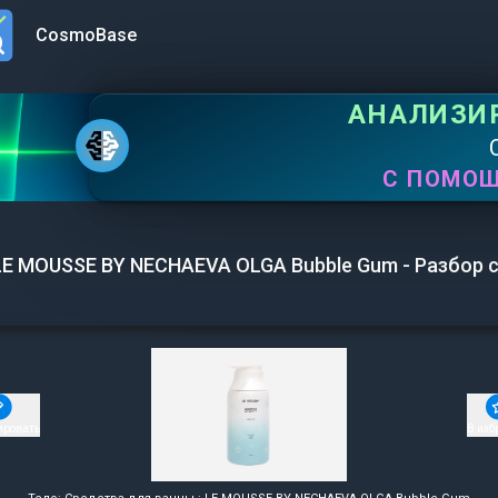
CosmoBase
n menu
АНАЛИЗИ
С ПОМО
LE MOUSSE BY NECHAEVA OLGA Bubble Gum - Разбор 
ировать
В изб