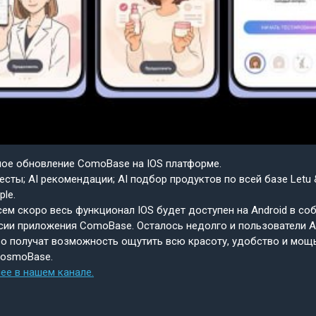
шое обновление ComoBase на IOS платформе.
есты; AI рекомендации; AI подбор продуктов по всей базе Letu 
ple.
ем скоро весь функционал IOS будет доступен на Android в со
сии приложения ComoBase. Осталось недолго и пользователи A
о получат возможность ощутить всю красоту, удобство и мощ
CosmoBase.
ее в нашем канале.