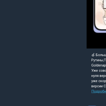
🍏 Боль
Рутины;Т
Goldenap
Уже совс
нуля вер
уже скор
версии 
Подробн