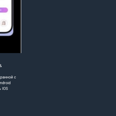
&
бранной с
ndroid
ь IOS