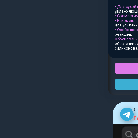
• Для сухой
увлажняющи
• Совместим
• Рекоменда
для усилен
• Особеннос
реакциям
Обосновани
обеспечивае
силиконова
C
П