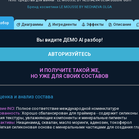
Тело: Средства для ванны : LE MOUSSE BY NECHAEVA OLGA Bubble Gum
Бренд косметики LE MOUSSE BY NECHAEVA OLGA
азбор
Диаграммы
Ингредиенты
Эффекты
Описание
Вы видите ДЕМО AI разбор!
АВТОРИЗУЙТЕСЬ
И ПОЛУЧИТЕ ТАКОЙ ЖЕ,
НО УЖЕ ДЛЯ СВОИХ СОСТАВОВ
ценка и анализ состава
ие INCI:
Полное соответствие международной номенклатуре
ованность:
Хорошо сбалансирован для праймера - содержит силиконы
ия текстуры, увлажняющие компоненты и минеральные пигменты
 активы:
Ниацинамид, сквалан, масло моринги, аденозин, токоферол
егкая силиконовая основа с минеральными частицами для создания гл