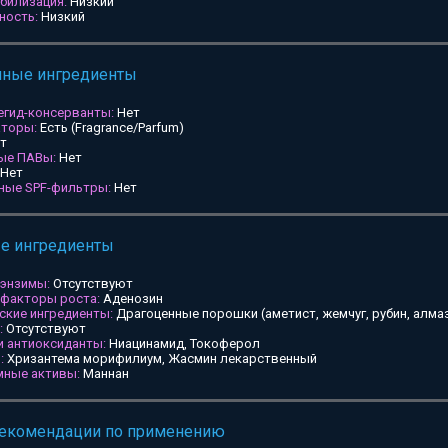
билизация:
Низкий
ность:
Низкий
мные ингредиенты
егид-консерванты:
Нет
аторы:
Есть (Fragrance/Parfum)
т
ные ПАВы:
Нет
Нет
ьные SPF-фильтры:
Нет
ые ингредиенты
 энзимы:
Отсутствуют
 факторы роста:
Аденозин
ские ингредиенты:
Драгоценные порошки (аметист, жемчуг, рубин, алмаз
:
Отсутствуют
и антиоксиданты:
Ниацинамид, Токоферол
:
Хризантема морифилиум, Жасмин лекарственный
мные активы:
Маннан
рекомендации по применению