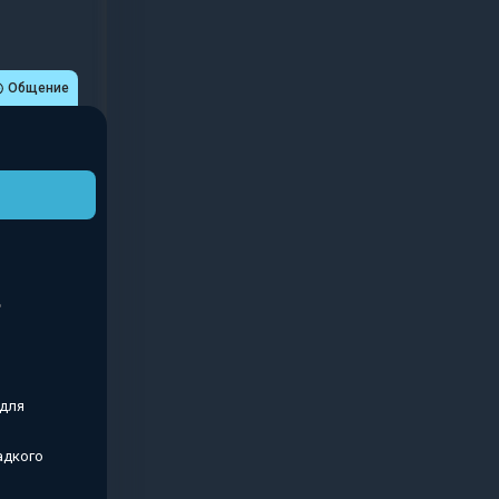
Общение
 для
адкого