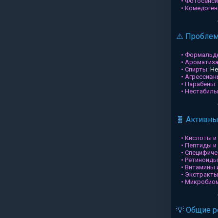
• Фотосенси
• Комедоген
⚠️ Пробле
• Формальд
• Ароматиз
• Спирты:
Не
• Агрессив
• Парабены:
• Нестабил
🧬 Активн
• Кислоты и
• Пептиды и
• Специфиче
• Ретиноиды
• Витамины 
• Экстракты
• Микробио
💡 Общие 