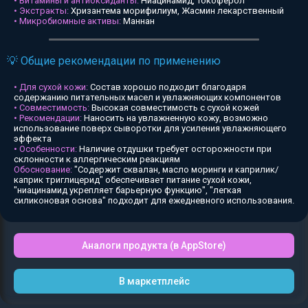
• Витамины и антиоксиданты:
Ниацинамид, Токоферол
• Экстракты:
Хризантема морифилиум, Жасмин лекарственный
• Микробиомные активы:
Маннан
💡 Общие рекомендации по применению
• Для сухой кожи:
Состав хорошо подходит благодаря
содержанию питательных масел и увлажняющих компонентов
• Совместимость:
Высокая совместимость с сухой кожей
• Рекомендации:
Наносить на увлажненную кожу, возможно
использование поверх сыворотки для усиления увлажняющего
эффекта
• Особенности:
Наличие отдушки требует осторожности при
склонности к аллергическим реакциям
Обоснование:
"Содержит сквалан, масло моринги и каприлик/
каприк триглицерид" обеспечивает питание сухой кожи,
"ниацинамид укрепляет барьерную функцию", "легкая
силиконовая основа" подходит для ежедневного использования.
Аналоги продукта (в AppStore)
В маркетплейс