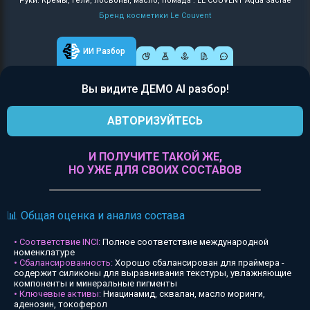
Руки: Кремы, гели, лосьоны, масло, помада : LE COUVENT Aqua Sacrae
Бренд косметики Le Couvent
ИИ Разбор
Вы видите ДЕМО AI разбор!
АВТОРИЗУЙТЕСЬ
И ПОЛУЧИТЕ ТАКОЙ ЖЕ,
НО УЖЕ ДЛЯ СВОИХ СОСТАВОВ
📊 Общая оценка и анализ состава
• Соответствие INCI:
Полное соответствие международной
номенклатуре
• Сбалансированность:
Хорошо сбалансирован для праймера -
содержит силиконы для выравнивания текстуры, увлажняющие
компоненты и минеральные пигменты
• Ключевые активы:
Ниацинамид, сквалан, масло моринги,
аденозин, токоферол