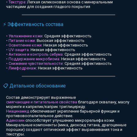
• Текстура:
Легкая силиконовая основа с минеральными
частицами для создания гладкого покрытия
⚡ Эффективность состава
• Увлажнение кожи:
Средняя эффективность
• Питание кожи:
Высокая эффективность
• Осветление кожи:
Низкая эффективность
• UV-защита:
Низкая эффективность
• Антиакне и контроль себума:
Средняя эффективность
• Поддержание микробиома:
Низкая эффективность
• Снижение чувствительности:
Средняя эффективность
• Лимфодренаж:
Низкая эффективность
📋 Детальное обоснование
Состав демонстрирует выраженные
смягчающие и питательные свойства
благодаря сквалану, маслу
моринги и каприлик/каприк триглицериду.
Ниацинамид
обеспечивает укрепление барьерной функции и
противовоспалительное действие.
Аденозин
способствует улучшению микрорельефа кожи.
Минеральные компоненты (мика, диоксид титана, драгоценные
порошки) создают оптический эффект выравнивания тона и
текстуры.