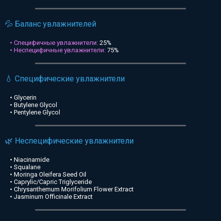
💦 Баланс увлажнителей
• Специфичные увлажнители:
25%
• Неспецифичные увлажнители:
75%
💧 Специфические увлажнители
• Glycerin
• Butylene Glycol
• Pentylene Glycol
🌿 Неспецифические увлажнители
• Niacinamide
• Squalane
• Moringa Oleifera Seed Oil
• Caprylic/Capric Triglyceride
• Chrysanthemum Morifolium Flower Extract
• Jasminum Officinale Extract