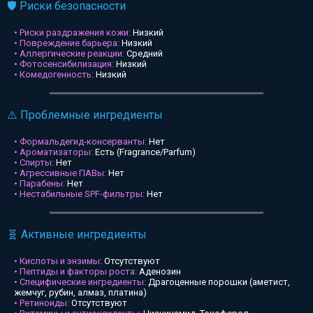
🛡️ Риски безопасности
• Риски раздражения кожи:
Низкий
• Повреждение барьера:
Низкий
• Аллергические реакции:
Средний
• Фотосенсибилизация:
Низкий
• Комедогенность:
Низкий
⚠️ Проблемные ингредиенты
• Формальдегид-консерванты:
Нет
• Ароматизаторы:
Есть (Fragrance/Parfum)
• Спирты:
Нет
• Агрессивные ПАВы:
Нет
• Парабены:
Нет
• Нестабильные SPF-фильтры:
Нет
🧬 Активные ингредиенты
• Кислоты и энзимы:
Отсутствуют
• Пептиды и факторы роста:
Аденозин
• Специфические ингредиенты:
Драгоценные порошки (аметист,
жемчуг, рубин, алмаз, платина)
• Ретиноиды:
Отсутствуют