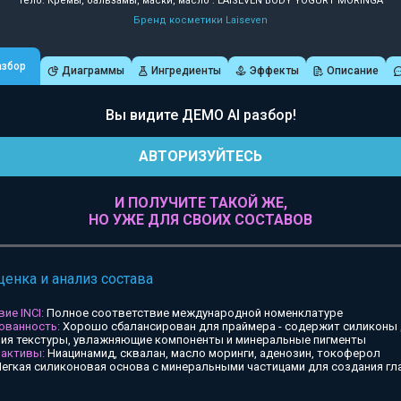
Тело: Кремы, бальзамы, маски, масло : LAISEVEN BODY YOGURT MORINGA
Бренд косметики Laiseven
азбор
Диаграммы
Ингредиенты
Эффекты
Описание
Вы видите ДЕМО AI разбор!
АВТОРИЗУЙТЕСЬ
И ПОЛУЧИТЕ ТАКОЙ ЖЕ,
НО УЖЕ ДЛЯ СВОИХ СОСТАВОВ
ценка и анализ состава
ие INCI:
Полное соответствие международной номенклатуре
ованность:
Хорошо сбалансирован для праймера - содержит силиконы
ия текстуры, увлажняющие компоненты и минеральные пигменты
 активы:
Ниацинамид, сквалан, масло моринги, аденозин, токоферол
егкая силиконовая основа с минеральными частицами для создания гл