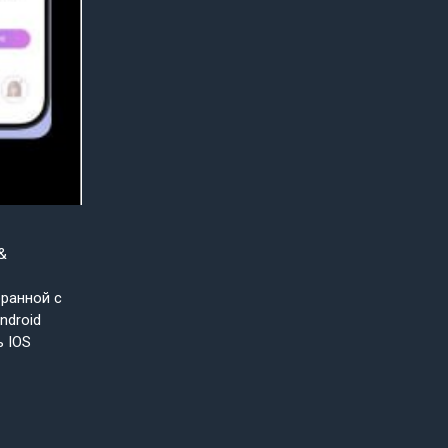
&
бранной с
ndroid
ь IOS