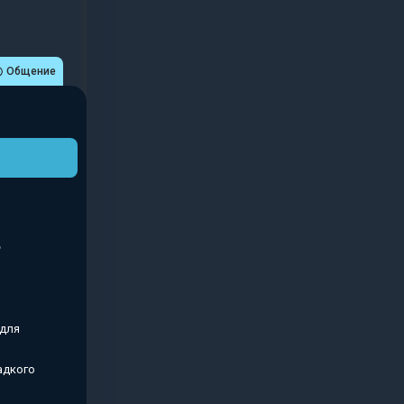
Общение
 для
адкого