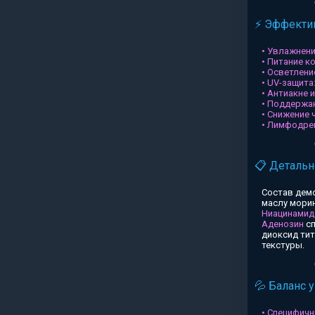
⚡ Эффектив
• Увлажнени
• Питание к
• Осветлени
• UV-защита
• Антиакне 
• Поддержа
• Снижение 
• Лимфодре
📋 Детальн
Состав дем
маслу морин
Ниацинамид
Аденозин
сп
диоксид ти
текстуры.
💦 Баланс 
• Специфичн