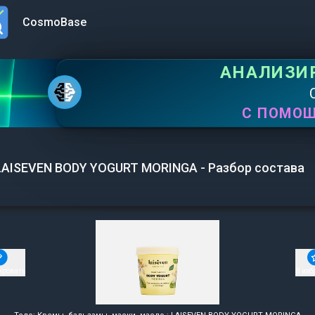
CosmoBase
n menu
АНАЛИЗИ
С ПОМО
LAISEVEN BODY YOGURT MORINGA - Разбор состава
ировать
В изб