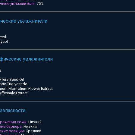
ичные увлажнители:
75%
ические увлажнители
ycol
lycol
ифические увлажнители
e
ifera Seed Oil
pric Triglyceride
mum Morifolium Flower Extract
ficinale Extract
езопасности
дражения кожи:
Низкий
ие барьера:
Низкий
ские реакции:
Средний