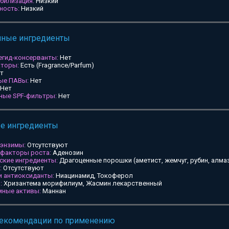
билизация:
Низкий
ность:
Низкий
мные ингредиенты
егид-консерванты:
Нет
аторы:
Есть (Fragrance/Parfum)
т
ные ПАВы:
Нет
Нет
ьные SPF-фильтры:
Нет
ые ингредиенты
 энзимы:
Отсутствуют
 факторы роста:
Аденозин
ские ингредиенты:
Драгоценные порошки (аметист, жемчуг, рубин, алмаз
:
Отсутствуют
и антиоксиданты:
Ниацинамид, Токоферол
:
Хризантема морифилиум, Жасмин лекарственный
мные активы:
Маннан
рекомендации по применению