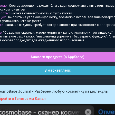
 кожи:
Состав хорошо подходит благодаря содержанию питательных ма
х компонентов
ость:
Высокая совместимость с сухой кожей
ции:
Наносить на увлажненную кожу, возможно использование поверх
ия увлажняющего эффекта
ти:
Наличие отдушки требует осторожности при склонности к аллергич
е:
"Содержит сквалан, масло моринги и каприлик/каприк триглицерид"
т питание сухой кожи, "ниацинамид укрепляет барьерную функцию", "ле
я основа" подходит для ежедневного использования.
Аналоги продукта (в AppStore)
В маркетплейс
osmoBase Journal - Разберем любую косметику на молекулы.
ерейти в Телеграмм Канал