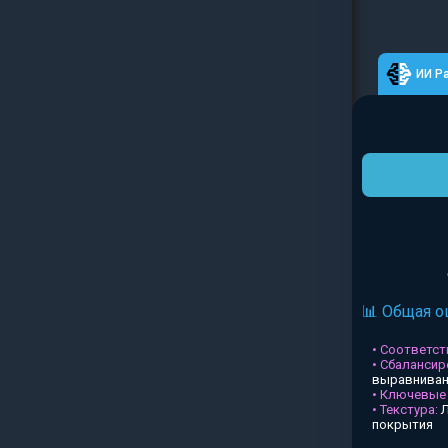
ИИ Р
📊 Общая о
• Соответств
• Сбалансир
выравниван
• Ключевые
• Текстура:
Л
покрытия