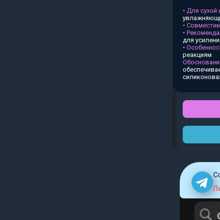
• Для сухой
увлажняющи
• Совместим
• Рекоменда
для усилен
• Особеннос
реакциям
Обосновани
обеспечивае
силиконова
C
П