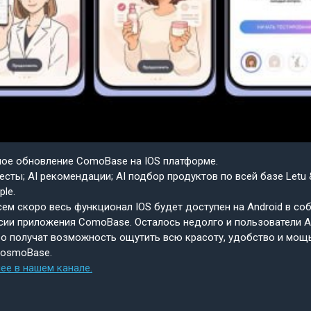
шое обновление ComoBase на IOS платформе.
есты; AI рекомендации; AI подбор продуктов по всей базе Letu 
ple.
ем скоро весь функционал IOS будет доступен на Android в со
сии приложения ComoBase. Осталось недолго и пользователи A
о получат возможность ощутить всю красоту, удобство и мощ
CosmoBase.
ее в нашем канале.