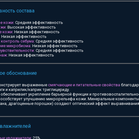
ность состава
е кожи:
Средняя эффективность
ожи:
Высокая эффективность
е кожи:
Низкая эффективность
:
Низкая эффективность
и контроль себума:
Средняя эффективность
ние микробиома:
Низкая эффективность
чувствительности:
Средняя эффективность
наж:
Низкая эффективность
ое обоснование
онстрирует выраженные
смягчающие и питательные свойства
благодар
ги и каприлик/каприк триглицериду.
обеспечивает укрепление барьерной функции и противовоспалительное
особствует улучшению микрорельефа кожи. Минеральные компоненты 
тана, драгоценные порошки) создают оптический эффект выравнивания
увлажнителей
ые увлажнители:
25%