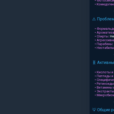
• Фотосенси
• Комедоген
⚠️ Пробле
• Формальд
• Ароматиз
• Спирты:
Не
• Агрессив
• Парабены:
• Нестабил
🧬 Активн
• Кислоты и
• Пептиды и
• Специфиче
• Ретиноиды
• Витамины 
• Экстракты
• Микробио
💡 Общие 