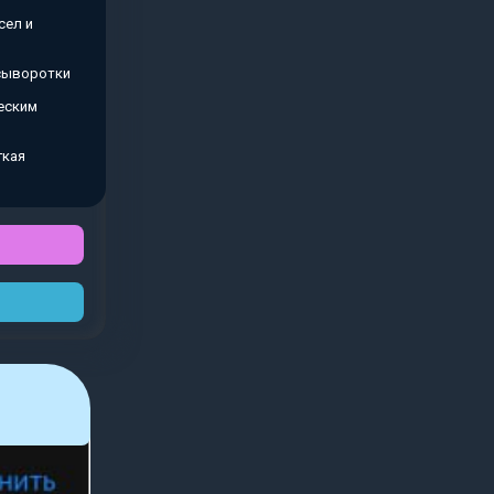
сел и
 сыворотки
еским
гкая