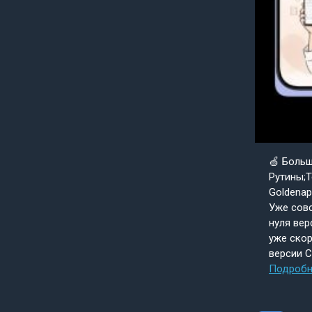
🍏 Боль
Рутины;Т
Goldenap
Уже совс
нуля вер
уже скор
версии 
Подробн