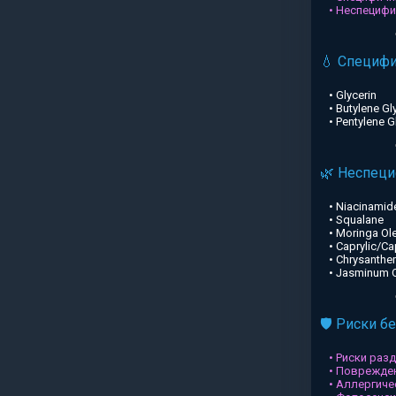
• Неспециф
💧 Специф
• Glycerin
• Butylene Gl
• Pentylene G
🌿 Неспец
• Niacinamid
• Squalane
• Moringa Ole
• Caprylic/Ca
• Chrysanthe
• Jasminum Of
🛡️ Риски б
• Риски раз
• Поврежден
• Аллергиче