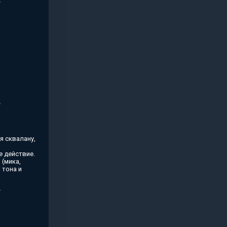
я сквалану,
 действие.
(мика,
 тона и