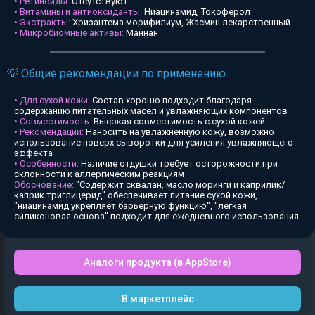
• Ретиноиды:
Отсутствуют
• Витамины и антиоксиданты:
Ниацинамид, Токоферол
• Экстракты:
Хризантема морифилиум, Жасмин лекарственный
• Микробиомные активы:
Маннан
💡 Общие рекомендации по применению
• Для сухой кожи:
Состав хорошо подходит благодаря
содержанию питательных масел и увлажняющих компонентов
• Совместимость:
Высокая совместимость с сухой кожей
• Рекомендации:
Наносить на увлажненную кожу, возможно
использование поверх сыворотки для усиления увлажняющего
эффекта
• Особенности:
Наличие отдушки требует осторожности при
склонности к аллергическим реакциям
Обоснование:
"Содержит сквалан, масло моринги и каприлик/
каприк триглицерид" обеспечивает питание сухой кожи,
"ниацинамид укрепляет барьерную функцию", "легкая
силиконовая основа" подходит для ежедневного использования.
Аналоги продукта (в AppStore)
В маркетплейс