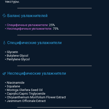
текстуры.
💦 Баланс увлажнителей
• Специфичные увлажнители:
25%
• Неспецифичные увлажнители:
75%
💧 Специфические увлажнители
• Glycerin
• Butylene Glycol
• Pentylene Glycol
🌿 Неспецифические увлажнители
• Niacinamide
• Squalane
• Moringa Oleifera Seed Oil
• Caprylic/Capric Triglyceride
• Chrysanthemum Morifolium Flower Extract
• Jasminum Officinale Extract