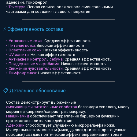
аденозин, токоферол
• Текстура:
Легкая силиконовая основа с минеральными
частицами для создания гладкого покрытия
⚡ Эффективность состава
• Увлажнение кожи:
Средняя эффективность
• Питание кожи:
Высокая эффективность
• Осветление кожи:
Низкая эффективность
• UV-защита:
Низкая эффективность
• Антиакне и контроль себума:
Средняя эффективность
• Поддержание микробиома:
Низкая эффективность
• Снижение чувствительности:
Средняя эффективность
• Лимфодренаж:
Низкая эффективность
📋 Детальное обоснование
Состав демонстрирует выраженные
смягчающие и питательные свойства
благодаря сквалану, маслу
моринги и каприлик/каприк триглицериду.
Ниацинамид
обеспечивает укрепление барьерной функции и
противовоспалительное действие.
Аденозин
способствует улучшению микрорельефа кожи.
Минеральные компоненты (мика, диоксид титана, драгоценные
порошки) создают оптический эффект выравнивания тона и