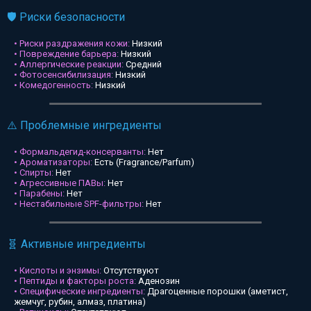
🛡️ Риски безопасности
• Риски раздражения кожи:
Низкий
• Повреждение барьера:
Низкий
• Аллергические реакции:
Средний
• Фотосенсибилизация:
Низкий
• Комедогенность:
Низкий
⚠️ Проблемные ингредиенты
• Формальдегид-консерванты:
Нет
• Ароматизаторы:
Есть (Fragrance/Parfum)
• Спирты:
Нет
• Агрессивные ПАВы:
Нет
• Парабены:
Нет
• Нестабильные SPF-фильтры:
Нет
🧬 Активные ингредиенты
• Кислоты и энзимы:
Отсутствуют
• Пептиды и факторы роста:
Аденозин
• Специфические ингредиенты:
Драгоценные порошки (аметист,
жемчуг, рубин, алмаз, платина)