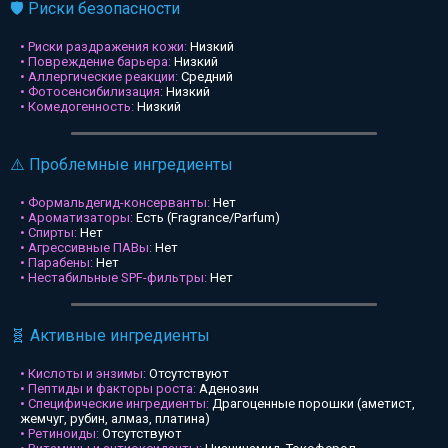
🛡️ Риски безопасности
• Риски раздражения кожи:
Низкий
• Повреждение барьера:
Низкий
• Аллергические реакции:
Средний
• Фотосенсибилизация:
Низкий
• Комедогенность:
Низкий
⚠️ Проблемные ингредиенты
• Формальдегид-консерванты:
Нет
• Ароматизаторы:
Есть (Fragrance/Parfum)
• Спирты:
Нет
• Агрессивные ПАВы:
Нет
• Парабены:
Нет
• Нестабильные SPF-фильтры:
Нет
🧬 Активные ингредиенты
• Кислоты и энзимы:
Отсутствуют
• Пептиды и факторы роста:
Аденозин
• Специфические ингредиенты:
Драгоценные порошки (аметист,
жемчуг, рубин, алмаз, платина)
• Ретиноиды:
Отсутствуют