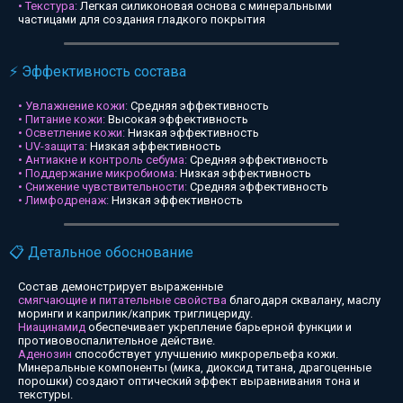
• Текстура:
Легкая силиконовая основа с минеральными
частицами для создания гладкого покрытия
⚡ Эффективность состава
• Увлажнение кожи:
Средняя эффективность
• Питание кожи:
Высокая эффективность
• Осветление кожи:
Низкая эффективность
• UV-защита:
Низкая эффективность
• Антиакне и контроль себума:
Средняя эффективность
• Поддержание микробиома:
Низкая эффективность
• Снижение чувствительности:
Средняя эффективность
• Лимфодренаж:
Низкая эффективность
📋 Детальное обоснование
Состав демонстрирует выраженные
смягчающие и питательные свойства
благодаря сквалану, маслу
моринги и каприлик/каприк триглицериду.
Ниацинамид
обеспечивает укрепление барьерной функции и
противовоспалительное действие.
Аденозин
способствует улучшению микрорельефа кожи.
Минеральные компоненты (мика, диоксид титана, драгоценные
порошки) создают оптический эффект выравнивания тона и
текстуры.