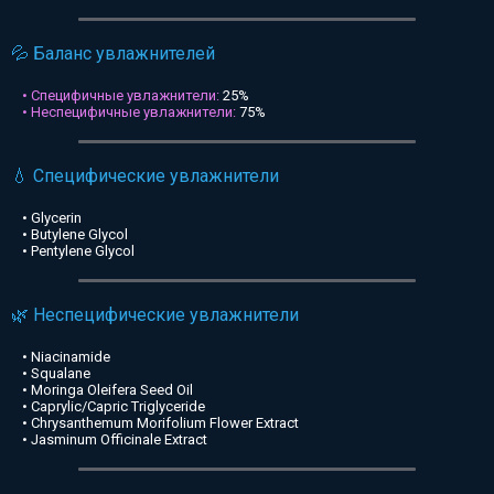
💦 Баланс увлажнителей
• Специфичные увлажнители:
25%
• Неспецифичные увлажнители:
75%
💧 Специфические увлажнители
• Glycerin
• Butylene Glycol
• Pentylene Glycol
🌿 Неспецифические увлажнители
• Niacinamide
• Squalane
• Moringa Oleifera Seed Oil
• Caprylic/Capric Triglyceride
• Chrysanthemum Morifolium Flower Extract
• Jasminum Officinale Extract