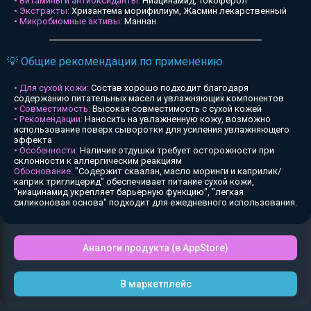
• Витамины и антиоксиданты:
Ниацинамид, Токоферол
• Экстракты:
Хризантема морифилиум, Жасмин лекарственный
• Микробиомные активы:
Маннан
💡 Общие рекомендации по применению
• Для сухой кожи:
Состав хорошо подходит благодаря
содержанию питательных масел и увлажняющих компонентов
• Совместимость:
Высокая совместимость с сухой кожей
• Рекомендации:
Наносить на увлажненную кожу, возможно
использование поверх сыворотки для усиления увлажняющего
эффекта
• Особенности:
Наличие отдушки требует осторожности при
склонности к аллергическим реакциям
Обоснование:
"Содержит сквалан, масло моринги и каприлик/
каприк триглицерид" обеспечивает питание сухой кожи,
"ниацинамид укрепляет барьерную функцию", "легкая
силиконовая основа" подходит для ежедневного использования.
Аналоги продукта (в AppStore)
В маркетплейс