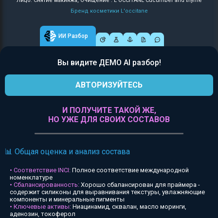
Лицо: Снятие макияжа, Очищение : L'OCCITANE Cucumber and thyme
Бренд косметики L'occitane
ИИ Разбор
Вы видите ДЕМО AI разбор!
АВТОРИЗУЙТЕСЬ
И ПОЛУЧИТЕ ТАКОЙ ЖЕ,
НО УЖЕ ДЛЯ СВОИХ СОСТАВОВ
📊 Общая оценка и анализ состава
• Соответствие INCI:
Полное соответствие международной
номенклатуре
• Сбалансированность:
Хорошо сбалансирован для праймера -
содержит силиконы для выравнивания текстуры, увлажняющие
компоненты и минеральные пигменты
• Ключевые активы:
Ниацинамид, сквалан, масло моринги,
аденозин, токоферол