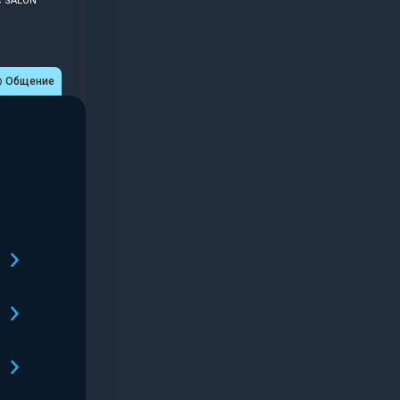
с SALON
Общение