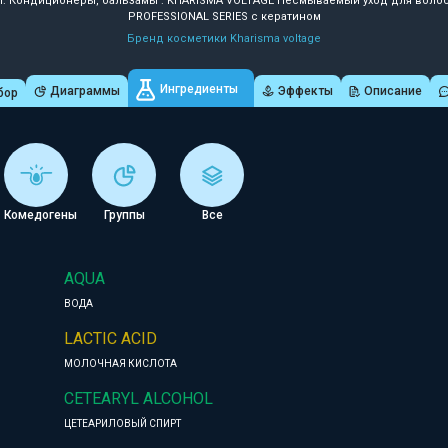
: Кондиционеры, бальзамы : KHARISMA VOLTAGE Несмываемый уход для воло
PROFESSIONAL SERIES с кератином
Бренд косметики Kharisma voltage
Ингредиенты
Диаграммы
Эффекты
Описание
бор
Комедогены
Группы
Все
AQUA
ВОДА
LACTIC ACID
МОЛОЧНАЯ КИСЛОТА
CETEARYL ALCOHOL
ЦЕТЕАРИЛОВЫЙ СПИРТ