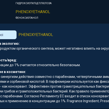
ГИДРОКСИЭТИЛЦЕЛЛЮЛОЗА
PHENOXYETHANOL
ФЕНОКСИЭТАНОЛ
PHENOXYETHANOL
nci
а экологию:
продуктом органического синтеза, может негативно влиять на ок
сть/вред:
рации до 1% считается относительно безопасным.
е в косметике:
 синергизм действия совместно с парабенами, четвертичными а
ями и сорбиновой кислотой. В парфюмерии используется как фикса
- как консервант. Эффективен против грамотрицательных бактерий
ии грибов и грамположительных бактерий. Как правило применяетс
с парабенами. Согласно Регламенту ЕС входит в список консерван
х к применению в концентрации до 1%. Fragrance Ingredient; Prese