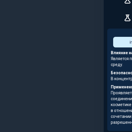
i
Влияние н
Является 
среду.
Безопасно
В концент
Применени
Проявляет
соединени
косметике 
в отношен
сочетании 
разрешенны