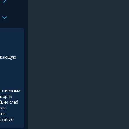
ружающую
ммониевыми
тор. В
, но слаб
я в
тов
rvative