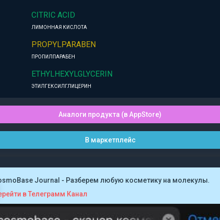
CITRIC ACID
ЛИМОННАЯ КИСЛОТА
PROPYLPARABEN
ПРОПИЛПАРАБЕН
ETHYLHEXYLGLYCERIN
ЭТИЛГЕКСИЛГЛИЦЕРИН
Аналоги продукта (в AppStore)
В маркетплейс
osmoBase Journal - Разберем любую косметику на молекулы.
ерейти в Телеграмм Канал