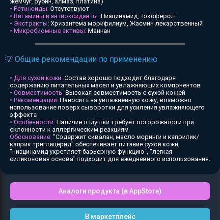
жемчуг, рубин, алмаз, платина)
• Ретиноиды:
Отсутствуют
• Витамины и антиоксиданты:
Ниацинамид, Токоферол
• Экстракты:
Хризантема морифилиум, Жасмин лекарственный
• Микробиомные активы:
Маннан
💡 Общие рекомендации по применению
• Для сухой кожи:
Состав хорошо подходит благодаря
содержанию питательных масел и увлажняющих компонентов
• Совместимость:
Высокая совместимость с сухой кожей
• Рекомендации:
Наносить на увлажненную кожу, возможно
использование поверх сыворотки для усиления увлажняющего
эффекта
• Особенности:
Наличие отдушки требует осторожности при
склонности к аллергическим реакциям
Обоснование:
"Содержит сквалан, масло моринги и каприлик/
каприк триглицерид" обеспечивает питание сухой кожи,
"ниацинамид укрепляет барьерную функцию", "легкая
силиконовая основа" подходит для ежедневного использования.
Аналоги продукта (в AppStore)
В маркетплейс