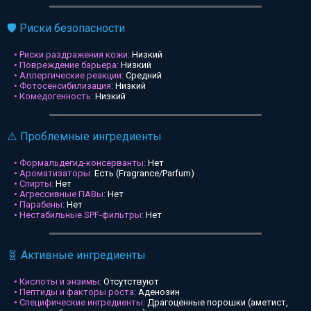
🛡️ Риски безопасности
• Риски раздражения кожи:
Низкий
• Повреждение барьера:
Низкий
• Аллергические реакции:
Средний
• Фотосенсибилизация:
Низкий
• Комедогенность:
Низкий
⚠️ Проблемные ингредиенты
• Формальдегид-консерванты:
Нет
• Ароматизаторы:
Есть (Fragrance/Parfum)
• Спирты:
Нет
• Агрессивные ПАВы:
Нет
• Парабены:
Нет
• Нестабильные SPF-фильтры:
Нет
🧬 Активные ингредиенты
• Кислоты и энзимы:
Отсутствуют
• Пептиды и факторы роста:
Аденозин
• Специфические ингредиенты:
Драгоценные порошки (аметист,