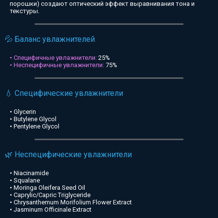
порошки) создают оптический эффект выравнивания тона и
текстуры.
💦 Баланс увлажнителей
• Специфичные увлажнители:
25%
• Неспецифичные увлажнители:
75%
💧 Специфические увлажнители
• Glycerin
• Butylene Glycol
• Pentylene Glycol
🌿 Неспецифические увлажнители
• Niacinamide
• Squalane
• Moringa Oleifera Seed Oil
• Caprylic/Capric Triglyceride
• Chrysanthemum Morifolium Flower Extract
• Jasminum Officinale Extract