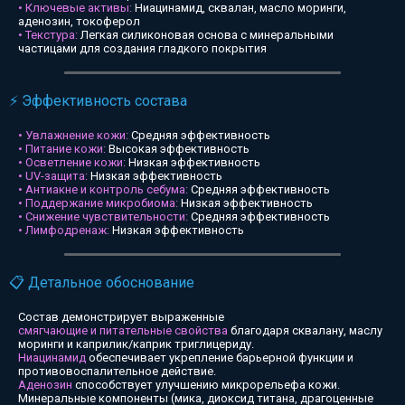
• Ключевые активы:
Ниацинамид, сквалан, масло моринги,
аденозин, токоферол
• Текстура:
Легкая силиконовая основа с минеральными
частицами для создания гладкого покрытия
⚡ Эффективность состава
• Увлажнение кожи:
Средняя эффективность
• Питание кожи:
Высокая эффективность
• Осветление кожи:
Низкая эффективность
• UV-защита:
Низкая эффективность
• Антиакне и контроль себума:
Средняя эффективность
• Поддержание микробиома:
Низкая эффективность
• Снижение чувствительности:
Средняя эффективность
• Лимфодренаж:
Низкая эффективность
📋 Детальное обоснование
Состав демонстрирует выраженные
смягчающие и питательные свойства
благодаря сквалану, маслу
моринги и каприлик/каприк триглицериду.
Ниацинамид
обеспечивает укрепление барьерной функции и
противовоспалительное действие.
Аденозин
способствует улучшению микрорельефа кожи.
Минеральные компоненты (мика, диоксид титана, драгоценные