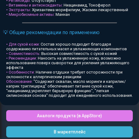
• Ретиноиды:
Отсутствуют
• Витамины и антиоксиданты:
Ниацинамид, Токоферол
• Экстракты:
Хризантема морифилиум, Жасмин лекарственный
• Микробиомные активы:
Маннан
💡 Общие рекомендации по применению
• Для сухой кожи:
Состав хорошо подходит благодаря
содержанию питательных масел и увлажняющих компонентов
• Совместимость:
Высокая совместимость с сухой кожей
• Рекомендации:
Наносить на увлажненную кожу, возможно
использование поверх сыворотки для усиления увлажняющего
эффекта
• Особенности:
Наличие отдушки требует осторожности при
склонности к аллергическим реакциям
Обоснование:
"Содержит сквалан, масло моринги и каприлик/
каприк триглицерид" обеспечивает питание сухой кожи,
"ниацинамид укрепляет барьерную функцию", "легкая
силиконовая основа" подходит для ежедневного использования.
Аналоги продукта (в AppStore)
В маркетплейс