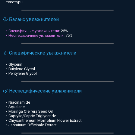
текстуры.
💦 Баланс увлажнителей
• Специфичные увлажнители:
25%
• Неспецифичные увлажнители:
75%
💧 Специфические увлажнители
• Glycerin
• Butylene Glycol
• Pentylene Glycol
🌿 Неспецифические увлажнители
• Niacinamide
• Squalane
• Moringa Oleifera Seed Oil
• Caprylic/Capric Triglyceride
• Chrysanthemum Morifolium Flower Extract
• Jasminum Officinale Extract