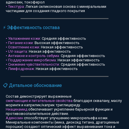
аденозин, токоферол
• Текстура:
Легкая силиконовая основа с минеральными
частицами для создания гладкого покрытия
⚡ Эффективность состава
• Увлажнение кожи:
Средняя эффективность
• Питание кожи:
Высокая эффективность
• Осветление кожи:
Низкая эффективность
• UV-защита:
Низкая эффективность
• Антиакне и контроль себума:
Средняя эффективность
• Поддержание микробиома:
Низкая эффективность
• Снижение чувствительности:
Средняя эффективность
• Лимфодренаж:
Низкая эффективность
📋 Детальное обоснование
Состав демонстрирует выраженные
смягчающие и питательные свойства
благодаря сквалану, маслу
моринги и каприлик/каприк триглицериду.
Ниацинамид
обеспечивает укрепление барьерной функции и
противовоспалительное действие.
Аденозин
способствует улучшению микрорельефа кожи.
Минеральные компоненты (мика, диоксид титана, драгоценные
порошки) создают оптический эффект выравнивания тона и