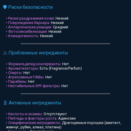
🛡️ Риски безопасности
• Риски раздражения кожи:
Низкий
• Повреждение барьера:
Низкий
• Аллергические реакции:
Средний
• Фотосенсибилизация:
Низкий
• Комедогенность:
Низкий
⚠️ Проблемные ингредиенты
• Формальдегид-консерванты:
Нет
• Ароматизаторы:
Есть (Fragrance/Parfum)
• Спирты:
Нет
• Агрессивные ПАВы:
Нет
• Парабены:
Нет
• Нестабильные SPF-фильтры:
Нет
🧬 Активные ингредиенты
• Кислоты и энзимы:
Отсутствуют
• Пептиды и факторы роста:
Аденозин
• Специфические ингредиенты:
Драгоценные порошки (аметист,
жемчуг, рубин, алмаз, платина)