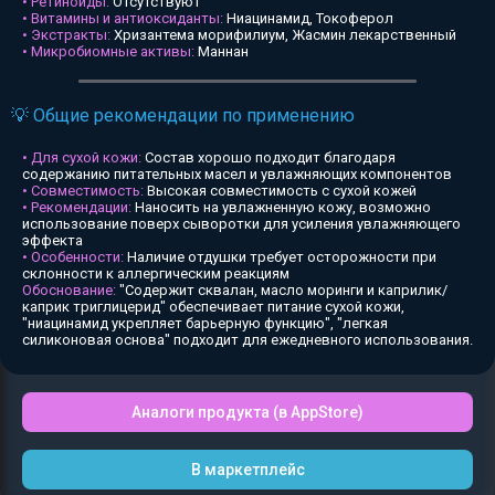
• Ретиноиды:
Отсутствуют
• Витамины и антиоксиданты:
Ниацинамид, Токоферол
• Экстракты:
Хризантема морифилиум, Жасмин лекарственный
• Микробиомные активы:
Маннан
💡 Общие рекомендации по применению
• Для сухой кожи:
Состав хорошо подходит благодаря
содержанию питательных масел и увлажняющих компонентов
• Совместимость:
Высокая совместимость с сухой кожей
• Рекомендации:
Наносить на увлажненную кожу, возможно
использование поверх сыворотки для усиления увлажняющего
эффекта
• Особенности:
Наличие отдушки требует осторожности при
склонности к аллергическим реакциям
Обоснование:
"Содержит сквалан, масло моринги и каприлик/
каприк триглицерид" обеспечивает питание сухой кожи,
"ниацинамид укрепляет барьерную функцию", "легкая
силиконовая основа" подходит для ежедневного использования.
Аналоги продукта (в AppStore)
В маркетплейс