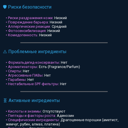
🛡️ Риски безопасности
• Риски раздражения кожи:
Низкий
• Повреждение барьера:
Низкий
• Аллергические реакции:
Средний
• Фотосенсибилизация:
Низкий
• Комедогенность:
Низкий
⚠️ Проблемные ингредиенты
• Формальдегид-консерванты:
Нет
• Ароматизаторы:
Есть (Fragrance/Parfum)
• Спирты:
Нет
• Агрессивные ПАВы:
Нет
• Парабены:
Нет
• Нестабильные SPF-фильтры:
Нет
🧬 Активные ингредиенты
• Кислоты и энзимы:
Отсутствуют
• Пептиды и факторы роста:
Аденозин
• Специфические ингредиенты:
Драгоценные порошки (аметист,
жемчуг, рубин, алмаз, платина)