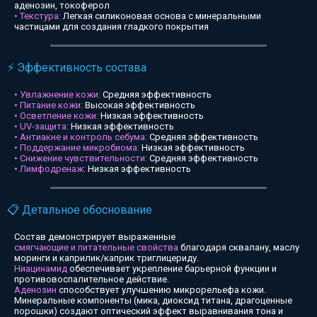
аденозин, токоферол
• Текстура:
Легкая силиконовая основа с минеральными
частицами для создания гладкого покрытия
⚡ Эффективность состава
• Увлажнение кожи:
Средняя эффективность
• Питание кожи:
Высокая эффективность
• Осветление кожи:
Низкая эффективность
• UV-защита:
Низкая эффективность
• Антиакне и контроль себума:
Средняя эффективность
• Поддержание микробиома:
Низкая эффективность
• Снижение чувствительности:
Средняя эффективность
• Лимфодренаж:
Низкая эффективность
📋 Детальное обоснование
Состав демонстрирует выраженные
смягчающие и питательные свойства
благодаря сквалану, маслу
моринги и каприлик/каприк триглицериду.
Ниацинамид
обеспечивает укрепление барьерной функции и
противовоспалительное действие.
Аденозин
способствует улучшению микрорельефа кожи.
Минеральные компоненты (мика, диоксид титана, драгоценные
порошки) создают оптический эффект выравнивания тона и