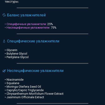
текстуры.
💦 Баланс увлажнителей
• Специфичные увлажнители:
25%
• Неспецифичные увлажнители:
75%
💧 Специфические увлажнители
• Glycerin
• Butylene Glycol
• Pentylene Glycol
🌿 Неспецифические увлажнители
• Niacinamide
• Squalane
• Moringa Oleifera Seed Oil
• Caprylic/Capric Triglyceride
• Chrysanthemum Morifolium Flower Extract
• Jasminum Officinale Extract