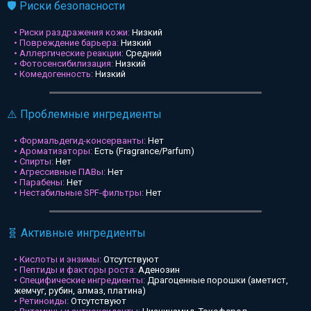
🛡️ Риски безопасности
• Риски раздражения кожи:
Низкий
• Повреждение барьера:
Низкий
• Аллергические реакции:
Средний
• Фотосенсибилизация:
Низкий
• Комедогенность:
Низкий
⚠️ Проблемные ингредиенты
• Формальдегид-консерванты:
Нет
• Ароматизаторы:
Есть (Fragrance/Parfum)
• Спирты:
Нет
• Агрессивные ПАВы:
Нет
• Парабены:
Нет
• Нестабильные SPF-фильтры:
Нет
🧬 Активные ингредиенты
• Кислоты и энзимы:
Отсутствуют
• Пептиды и факторы роста:
Аденозин
• Специфические ингредиенты:
Драгоценные порошки (аметист,
жемчуг, рубин, алмаз, платина)
• Ретиноиды:
Отсутствуют