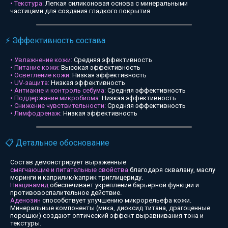
• Текстура:
Легкая силиконовая основа с минеральными
частицами для создания гладкого покрытия
⚡ Эффективность состава
• Увлажнение кожи:
Средняя эффективность
• Питание кожи:
Высокая эффективность
• Осветление кожи:
Низкая эффективность
• UV-защита:
Низкая эффективность
• Антиакне и контроль себума:
Средняя эффективность
• Поддержание микробиома:
Низкая эффективность
• Снижение чувствительности:
Средняя эффективность
• Лимфодренаж:
Низкая эффективность
📋 Детальное обоснование
Состав демонстрирует выраженные
смягчающие и питательные свойства
благодаря сквалану, маслу
моринги и каприлик/каприк триглицериду.
Ниацинамид
обеспечивает укрепление барьерной функции и
противовоспалительное действие.
Аденозин
способствует улучшению микрорельефа кожи.
Минеральные компоненты (мика, диоксид титана, драгоценные
порошки) создают оптический эффект выравнивания тона и
текстуры.