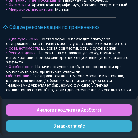
• Витамины и антиоксиданты:
Ниацинамид, Токоферол
• Экстракты:
Хризантема морифилиум, Жасмин лекарственный
• Микробиомные активы:
Маннан
💡 Общие рекомендации по применению
• Для сухой кожи:
Состав хорошо подходит благодаря
содержанию питательных масел и увлажняющих компонентов
• Совместимость:
Высокая совместимость с сухой кожей
• Рекомендации:
Наносить на увлажненную кожу, возможно
использование поверх сыворотки для усиления увлажняющего
эффекта
• Особенности:
Наличие отдушки требует осторожности при
склонности к аллергическим реакциям
Обоснование:
"Содержит сквалан, масло моринги и каприлик/
каприк триглицерид" обеспечивает питание сухой кожи,
"ниацинамид укрепляет барьерную функцию", "легкая
силиконовая основа" подходит для ежедневного использования.
Аналоги продукта (в AppStore)
В маркетплейс