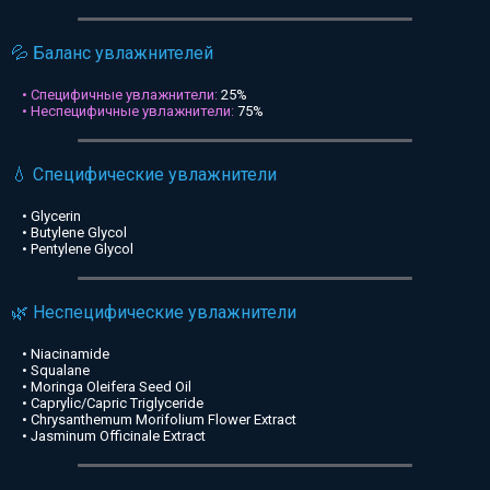
💦 Баланс увлажнителей
• Специфичные увлажнители:
25%
• Неспецифичные увлажнители:
75%
💧 Специфические увлажнители
• Glycerin
• Butylene Glycol
• Pentylene Glycol
🌿 Неспецифические увлажнители
• Niacinamide
• Squalane
• Moringa Oleifera Seed Oil
• Caprylic/Capric Triglyceride
• Chrysanthemum Morifolium Flower Extract
• Jasminum Officinale Extract