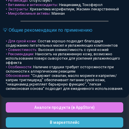
• Ретиноиды:
Отсутствуют
• Витамины и антиоксиданты:
Ниацинамид, Токоферол
• Экстракты:
Хризантема морифилиум, Жасмин лекарственный
• Микробиомные активы:
Маннан
💡 Общие рекомендации по применению
• Для сухой кожи:
Состав хорошо подходит благодаря
содержанию питательных масел и увлажняющих компонентов
• Совместимость:
Высокая совместимость с сухой кожей
• Рекомендации:
Наносить на увлажненную кожу, возможно
использование поверх сыворотки для усиления увлажняющего
эффекта
• Особенности:
Наличие отдушки требует осторожности при
склонности к аллергическим реакциям
Обоснование:
"Содержит сквалан, масло моринги и каприлик/
каприк триглицерид" обеспечивает питание сухой кожи,
"ниацинамид укрепляет барьерную функцию", "легкая
силиконовая основа" подходит для ежедневного использования.
Аналоги продукта (в AppStore)
В маркетплейс