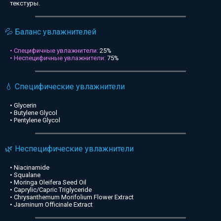
текстуры.
💦 Баланс увлажнителей
• Специфичные увлажнители:
25%
• Неспецифичные увлажнители:
75%
💧 Специфические увлажнители
• Glycerin
• Butylene Glycol
• Pentylene Glycol
🌿 Неспецифические увлажнители
• Niacinamide
• Squalane
• Moringa Oleifera Seed Oil
• Caprylic/Capric Triglyceride
• Chrysanthemum Morifolium Flower Extract
• Jasminum Officinale Extract