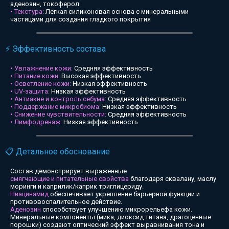
аденозин, токоферол
• Текстура:
Легкая силиконовая основа с минеральными
частицами для создания гладкого покрытия
⚡ Эффективность состава
• Увлажнение кожи:
Средняя эффективность
• Питание кожи:
Высокая эффективность
• Осветление кожи:
Низкая эффективность
• UV-защита:
Низкая эффективность
• Антиакне и контроль себума:
Средняя эффективность
• Поддержание микробиома:
Низкая эффективность
• Снижение чувствительности:
Средняя эффективность
• Лимфодренаж:
Низкая эффективность
📋 Детальное обоснование
Состав демонстрирует выраженные
смягчающие и питательные свойства
благодаря сквалану, маслу
моринги и каприлик/каприк триглицериду.
Ниацинамид
обеспечивает укрепление барьерной функции и
противовоспалительное действие.
Аденозин
способствует улучшению микрорельефа кожи.
Минеральные компоненты (мика, диоксид титана, драгоценные
порошки) создают оптический эффект выравнивания тона и