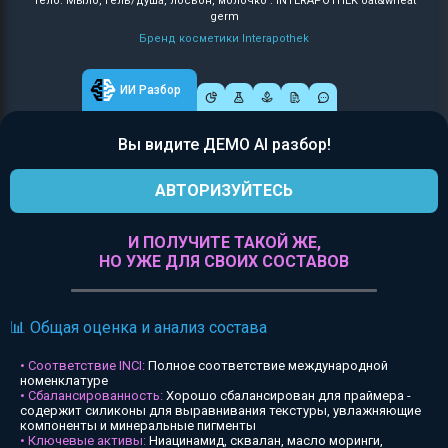
Тело: Мыло, гель/душа, лосьон, молочко : INTERAPOTHEK oat&wheat
germ
Бренд косметики Interapothek
ИИ Разбор
Вы видите ДЕМО AI разбор!
АВТОРИЗУЙТЕСЬ
И ПОЛУЧИТЕ ТАКОЙ ЖЕ,
НО УЖЕ ДЛЯ СВОИХ СОСТАВОВ
📊 Общая оценка и анализ состава
• Соответствие INCI:
Полное соответствие международной
номенклатуре
• Сбалансированность:
Хорошо сбалансирован для праймера -
содержит силиконы для выравнивания текстуры, увлажняющие
компоненты и минеральные пигменты
• Ключевые активы:
Ниацинамид, сквалан, масло моринги,