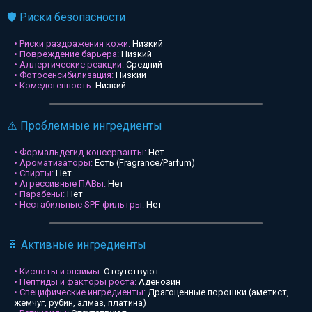
🛡️ Риски безопасности
• Риски раздражения кожи:
Низкий
• Повреждение барьера:
Низкий
• Аллергические реакции:
Средний
• Фотосенсибилизация:
Низкий
• Комедогенность:
Низкий
⚠️ Проблемные ингредиенты
• Формальдегид-консерванты:
Нет
• Ароматизаторы:
Есть (Fragrance/Parfum)
• Спирты:
Нет
• Агрессивные ПАВы:
Нет
• Парабены:
Нет
• Нестабильные SPF-фильтры:
Нет
🧬 Активные ингредиенты
• Кислоты и энзимы:
Отсутствуют
• Пептиды и факторы роста:
Аденозин
• Специфические ингредиенты:
Драгоценные порошки (аметист,
жемчуг, рубин, алмаз, платина)