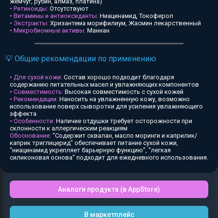
жемчуг, рубин, алмаз, платина)
• Ретиноиды:
Отсутствуют
• Витамины и антиоксиданты:
Ниацинамид, Токоферол
• Экстракты:
Хризантема морифилиум, Жасмин лекарственный
• Микробиомные активы:
Маннан
💡 Общие рекомендации по применению
• Для сухой кожи:
Состав хорошо подходит благодаря
содержанию питательных масел и увлажняющих компонентов
• Совместимость:
Высокая совместимость с сухой кожей
• Рекомендации:
Наносить на увлажненную кожу, возможно
использование поверх сыворотки для усиления увлажняющего
эффекта
• Особенности:
Наличие отдушки требует осторожности при
склонности к аллергическим реакциям
Обоснование:
"Содержит сквалан, масло моринги и каприлик/
каприк триглицерид" обеспечивает питание сухой кожи,
"ниацинамид укрепляет барьерную функцию", "легкая
силиконовая основа" подходит для ежедневного использования.
Аналоги продукта (в AppStore)
В маркетплейс