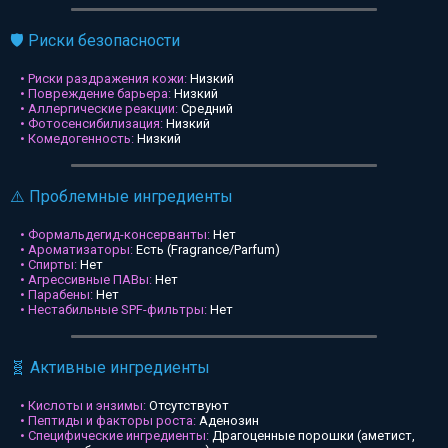
🛡️ Риски безопасности
• Риски раздражения кожи:
Низкий
• Повреждение барьера:
Низкий
• Аллергические реакции:
Средний
• Фотосенсибилизация:
Низкий
• Комедогенность:
Низкий
⚠️ Проблемные ингредиенты
• Формальдегид-консерванты:
Нет
• Ароматизаторы:
Есть (Fragrance/Parfum)
• Спирты:
Нет
• Агрессивные ПАВы:
Нет
• Парабены:
Нет
• Нестабильные SPF-фильтры:
Нет
🧬 Активные ингредиенты
• Кислоты и энзимы:
Отсутствуют
• Пептиды и факторы роста:
Аденозин
• Специфические ингредиенты:
Драгоценные порошки (аметист,