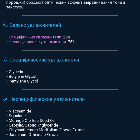
порошки) создают оптический эффект выравнивания тона и
текстуры.
💦 Баланс увлажнителей
• Специфичные увлажнители:
25%
• Неспецифичные увлажнители:
75%
💧 Специфические увлажнители
• Glycerin
• Butylene Glycol
• Pentylene Glycol
🌿 Неспецифические увлажнители
• Niacinamide
• Squalane
• Moringa Oleifera Seed Oil
• Caprylic/Capric Triglyceride
• Chrysanthemum Morifolium Flower Extract
• Jasminum Officinale Extract