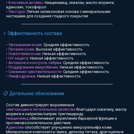
• Ключевые активы:
Ниацинамид, сквалан, масло моринги,
аденозин, токоферол
• Текстура:
Легкая силиконовая основа с минеральными
частицами для создания гладкого покрытия
⚡ Эффективность состава
• Увлажнение кожи:
Средняя эффективность
• Питание кожи:
Высокая эффективность
• Осветление кожи:
Низкая эффективность
• UV-защита:
Низкая эффективность
• Антиакне и контроль себума:
Средняя эффективность
• Поддержание микробиома:
Низкая эффективность
• Снижение чувствительности:
Средняя эффективность
• Лимфодренаж:
Низкая эффективность
📋 Детальное обоснование
Состав демонстрирует выраженные
смягчающие и питательные свойства
благодаря сквалану, маслу
моринги и каприлик/каприк триглицериду.
Ниацинамид
обеспечивает укрепление барьерной функции и
противовоспалительное действие.
Аденозин
способствует улучшению микрорельефа кожи.
Минеральные компоненты (мика, диоксид титана, драгоценные