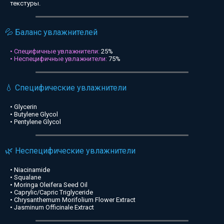
текстуры.
💦 Баланс увлажнителей
• Специфичные увлажнители:
25%
• Неспецифичные увлажнители:
75%
💧 Специфические увлажнители
• Glycerin
• Butylene Glycol
• Pentylene Glycol
🌿 Неспецифические увлажнители
• Niacinamide
• Squalane
• Moringa Oleifera Seed Oil
• Caprylic/Capric Triglyceride
• Chrysanthemum Morifolium Flower Extract
• Jasminum Officinale Extract