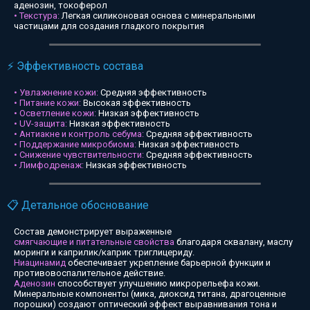
аденозин, токоферол
• Текстура:
Легкая силиконовая основа с минеральными
частицами для создания гладкого покрытия
⚡ Эффективность состава
• Увлажнение кожи:
Средняя эффективность
• Питание кожи:
Высокая эффективность
• Осветление кожи:
Низкая эффективность
• UV-защита:
Низкая эффективность
• Антиакне и контроль себума:
Средняя эффективность
• Поддержание микробиома:
Низкая эффективность
• Снижение чувствительности:
Средняя эффективность
• Лимфодренаж:
Низкая эффективность
📋 Детальное обоснование
Состав демонстрирует выраженные
смягчающие и питательные свойства
благодаря сквалану, маслу
моринги и каприлик/каприк триглицериду.
Ниацинамид
обеспечивает укрепление барьерной функции и
противовоспалительное действие.
Аденозин
способствует улучшению микрорельефа кожи.
Минеральные компоненты (мика, диоксид титана, драгоценные
порошки) создают оптический эффект выравнивания тона и