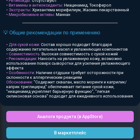
• Ретиноиды:
Отсутствуют
• Витамины и антиоксиданты:
Ниацинамид, Токоферол
• Экстракты:
Хризантема морифилиум, Жасмин лекарственный
• Микробиомные активы:
Маннан
💡 Общие рекомендации по применению
• Для сухой кожи:
Состав хорошо подходит благодаря
содержанию питательных масел и увлажняющих компонентов
• Совместимость:
Высокая совместимость с сухой кожей
• Рекомендации:
Наносить на увлажненную кожу, возможно
использование поверх сыворотки для усиления увлажняющего
эффекта
• Особенности:
Наличие отдушки требует осторожности при
склонности к аллергическим реакциям
Обоснование:
"Содержит сквалан, масло моринги и каприлик/
каприк триглицерид" обеспечивает питание сухой кожи,
"ниацинамид укрепляет барьерную функцию", "легкая
силиконовая основа" подходит для ежедневного использования.
Аналоги продукта (в AppStore)
В маркетплейс