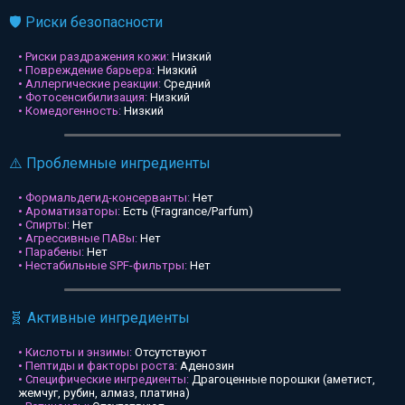
🛡️ Риски безопасности
• Риски раздражения кожи:
Низкий
• Повреждение барьера:
Низкий
• Аллергические реакции:
Средний
• Фотосенсибилизация:
Низкий
• Комедогенность:
Низкий
⚠️ Проблемные ингредиенты
• Формальдегид-консерванты:
Нет
• Ароматизаторы:
Есть (Fragrance/Parfum)
• Спирты:
Нет
• Агрессивные ПАВы:
Нет
• Парабены:
Нет
• Нестабильные SPF-фильтры:
Нет
🧬 Активные ингредиенты
• Кислоты и энзимы:
Отсутствуют
• Пептиды и факторы роста:
Аденозин
• Специфические ингредиенты:
Драгоценные порошки (аметист,
жемчуг, рубин, алмаз, платина)