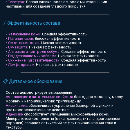
• Текстура:
Легкая силиконовая основа с минеральными
частицами для создания гладкого покрытия
⚡ Эффективность состава
• Увлажнение кожи:
Средняя эффективность
• Питание кожи:
Высокая эффективность
• Осветление кожи:
Низкая эффективность
• UV-защита:
Низкая эффективность
• Антиакне и контроль себума:
Средняя эффективность
• Поддержание микробиома:
Низкая эффективность
• Снижение чувствительности:
Средняя эффективность
• Лимфодренаж:
Низкая эффективность
📋 Детальное обоснование
Состав демонстрирует выраженные
смягчающие и питательные свойства
благодаря сквалану, маслу
моринги и каприлик/каприк триглицериду.
Ниацинамид
обеспечивает укрепление барьерной функции и
противовоспалительное действие.
Аденозин
способствует улучшению микрорельефа кожи.
Минеральные компоненты (мика, диоксид титана, драгоценные
порошки) создают оптический эффект выравнивания тона и
текстуры.