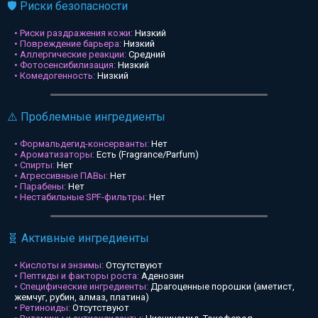
🛡️ Риски безопасности
• Риски раздражения кожи:
Низкий
• Повреждение барьера:
Низкий
• Аллергические реакции:
Средний
• Фотосенсибилизация:
Низкий
• Комедогенность:
Низкий
⚠️ Проблемные ингредиенты
• Формальдегид-консерванты:
Нет
• Ароматизаторы:
Есть (Fragrance/Parfum)
• Спирты:
Нет
• Агрессивные ПАВы:
Нет
• Парабены:
Нет
• Нестабильные SPF-фильтры:
Нет
🧬 Активные ингредиенты
• Кислоты и энзимы:
Отсутствуют
• Пептиды и факторы роста:
Аденозин
• Специфические ингредиенты:
Драгоценные порошки (аметист,
жемчуг, рубин, алмаз, платина)
• Ретиноиды:
Отсутствуют