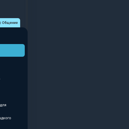
Общение
 для
адкого