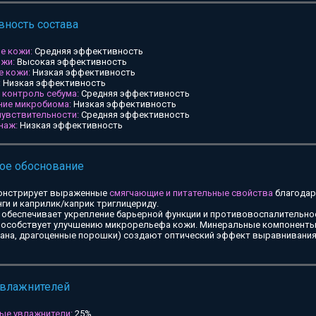
ность состава
е кожи:
Средняя эффективность
ожи:
Высокая эффективность
е кожи:
Низкая эффективность
:
Низкая эффективность
и контроль себума:
Средняя эффективность
ние микробиома:
Низкая эффективность
чувствительности:
Средняя эффективность
наж:
Низкая эффективность
ое обоснование
онстрирует выраженные
смягчающие и питательные свойства
благодар
ги и каприлик/каприк триглицериду.
обеспечивает укрепление барьерной функции и противовоспалительное
особствует улучшению микрорельефа кожи. Минеральные компоненты 
тана, драгоценные порошки) создают оптический эффект выравнивания
увлажнителей
ые увлажнители:
25%