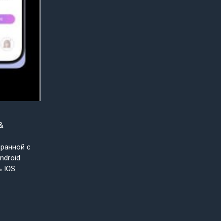
&
бранной с
ndroid
ь IOS