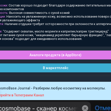
 кожи:
Состав хорошо подходит благодаря содержанию питательных ма
х компонентов
ость:
Высокая совместимость с сухой кожей
ции:
Наносить на увлажненную кожу, возможно использование поверх
ия увлажняющего эффекта
ти:
Наличие отдушки требует осторожности при склонности к аллергич
е:
"Содержит сквалан, масло моринги и каприлик/каприк триглицерид"
т питание сухой кожи, "ниацинамид укрепляет барьерную функцию", "ле
я основа" подходит для ежедневного использования.
Аналоги продукта (в AppStore)
В маркетплейс
osmoBase Journal - Разберем любую косметику на молекулы.
ерейти в Телеграмм Канал