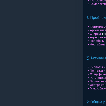
• Фотосенси
• Комедоген
⚠️ Пробле
• Формальд
• Ароматиз
• Спирты:
Не
• Агрессив
• Парабены:
• Нестабил
🧬 Активн
• Кислоты и
• Пептиды и
• Специфиче
• Ретиноиды
• Витамины 
• Экстракты
• Микробио
💡 Общие 