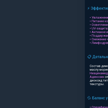
⚡ Эффектив
• Увлажнени
• Питание к
• Осветлени
• UV-защита
• Антиакне 
• Поддержа
• Снижение 
• Лимфодре
📋 Детальн
Состав дем
маслу морин
Ниацинамид
Аденозин
сп
диоксид ти
текстуры.
💦 Баланс 
• Специфичн