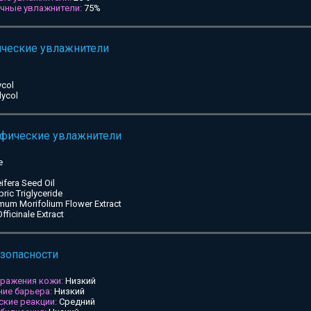
ичные увлажнители:
75%
ические увлажнители
ycol
lycol
ифические увлажнители
e
ifera Seed Oil
pric Triglyceride
mum Morifolium Flower Extract
ficinale Extract
езопасности
дражения кожи:
Низкий
ие барьера:
Низкий
ские реакции:
Средний