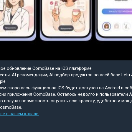
шое обновление ComoBase на IOS платформе.
есты; AI рекомендации; AI подбор продуктов по всей базе Letu 
ple.
ем скоро весь функционал IOS будет доступен на Android в со
сии приложения ComoBase. Осталось недолго и пользователи A
о получат возможность ощутить всю красоту, удобство и мощ
CosmoBase.
ее в нашем канале.