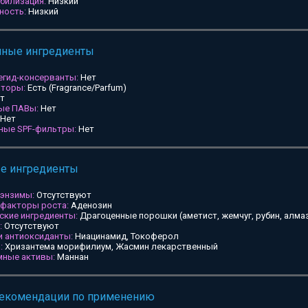
билизация:
Низкий
ность:
Низкий
мные ингредиенты
егид-консерванты:
Нет
аторы:
Есть (Fragrance/Parfum)
т
ные ПАВы:
Нет
Нет
ьные SPF-фильтры:
Нет
ые ингредиенты
 энзимы:
Отсутствуют
 факторы роста:
Аденозин
ские ингредиенты:
Драгоценные порошки (аметист, жемчуг, рубин, алмаз
:
Отсутствуют
и антиоксиданты:
Ниацинамид, Токоферол
:
Хризантема морифилиум, Жасмин лекарственный
мные активы:
Маннан
рекомендации по применению