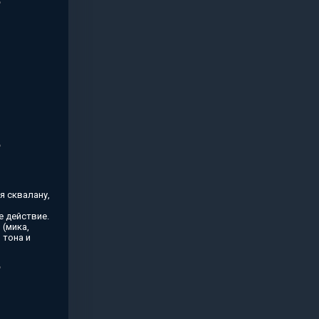
я сквалану,
 действие.
(мика,
 тона и