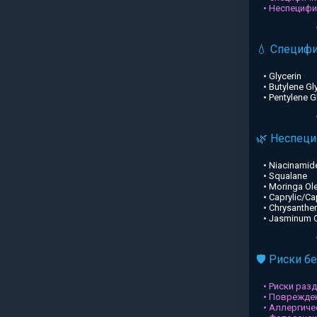
• Неспециф
💧 Специф
• Glycerin
• Butylene Gl
• Pentylene G
🌿 Неспец
• Niacinamid
• Squalane
• Moringa Ole
• Caprylic/Ca
• Chrysanthe
• Jasminum Of
🛡️ Риски б
• Риски раз
• Поврежден
• Аллергиче