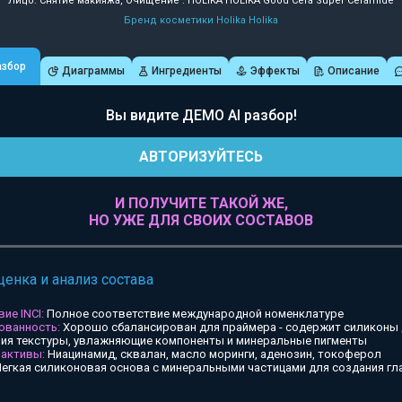
Лицо: Снятие макияжа, Очищение : HOLIKA HOLIKA Good Cera Super Ceramide
Бренд косметики Holika Holika
азбор
Диаграммы
Ингредиенты
Эффекты
Описание
Вы видите ДЕМО AI разбор!
АВТОРИЗУЙТЕСЬ
И ПОЛУЧИТЕ ТАКОЙ ЖЕ,
НО УЖЕ ДЛЯ СВОИХ СОСТАВОВ
ценка и анализ состава
ие INCI:
Полное соответствие международной номенклатуре
ованность:
Хорошо сбалансирован для праймера - содержит силиконы
ия текстуры, увлажняющие компоненты и минеральные пигменты
 активы:
Ниацинамид, сквалан, масло моринги, аденозин, токоферол
егкая силиконовая основа с минеральными частицами для создания гл