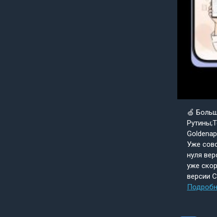
🍏 Боль
Рутины;Т
Goldenap
Уже совс
нуля вер
уже скор
версии 
Подробн