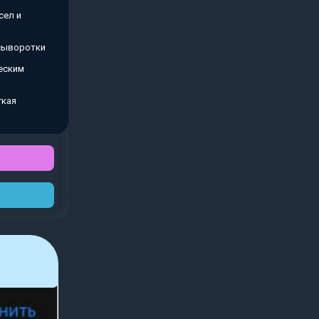
сел и
 сыворотки
еским
гкая