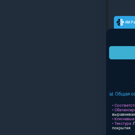
ИИ Р
📊 Общая о
• Соответств
• Сбалансир
выравниван
• Ключевые
• Текстура:
Л
покрытия