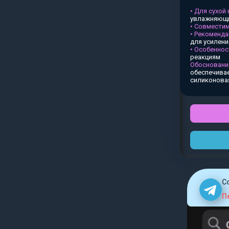
• Для сухой
увлажняющи
• Совместим
• Рекоменда
для усилен
• Особеннос
реакциям
Обосновани
обеспечивае
силиконова
C
П