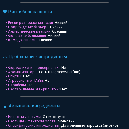
🛡️ Риски безопасности
• Риски раздражения кожи:
Низкий
• Повреждение барьера:
Низкий
• Аллергические реакции:
Средний
• Фотосенсибилизация:
Низкий
• Комедогенность:
Низкий
⚠️ Проблемные ингредиенты
• Формальдегид-консерванты:
Нет
• Ароматизаторы:
Есть (Fragrance/Parfum)
• Спирты:
Нет
• Агрессивные ПАВы:
Нет
• Парабены:
Нет
• Нестабильные SPF-фильтры:
Нет
🧬 Активные ингредиенты
• Кислоты и энзимы:
Отсутствуют
• Пептиды и факторы роста:
Аденозин
• Специфические ингредиенты:
Драгоценные порошки (аметист,