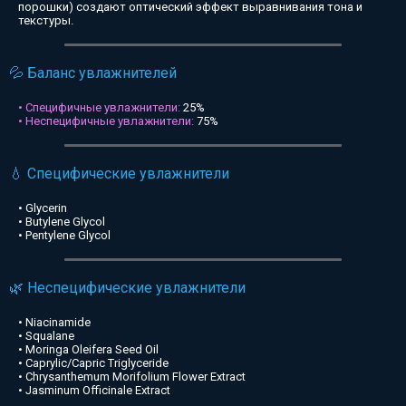
порошки) создают оптический эффект выравнивания тона и
текстуры.
💦 Баланс увлажнителей
• Специфичные увлажнители:
25%
• Неспецифичные увлажнители:
75%
💧 Специфические увлажнители
• Glycerin
• Butylene Glycol
• Pentylene Glycol
🌿 Неспецифические увлажнители
• Niacinamide
• Squalane
• Moringa Oleifera Seed Oil
• Caprylic/Capric Triglyceride
• Chrysanthemum Morifolium Flower Extract
• Jasminum Officinale Extract