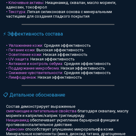
• Ключевые активы:
Ниацинамид, сквалан, масло моринги,
аденозин, токоферол
• Текстура:
Легкая силиконовая основа с минеральными
частицами для создания гладкого покрытия
⚡ Эффективность состава
• Увлажнение кожи:
Средняя эффективность
• Питание кожи:
Высокая эффективность
• Осветление кожи:
Низкая эффективность
• UV-защита:
Низкая эффективность
• Антиакне и контроль себума:
Средняя эффективность
• Поддержание микробиома:
Низкая эффективность
• Снижение чувствительности:
Средняя эффективность
• Лимфодренаж:
Низкая эффективность
📋 Детальное обоснование
Состав демонстрирует выраженные
смягчающие и питательные свойства
благодаря сквалану, маслу
моринги и каприлик/каприк триглицериду.
Ниацинамид
обеспечивает укрепление барьерной функции и
противовоспалительное действие.
Аденозин
способствует улучшению микрорельефа кожи.
Минеральные компоненты (мика, диоксид титана, драгоценные