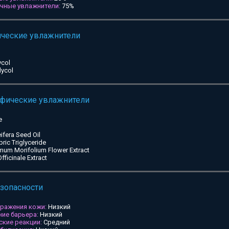
ичные увлажнители:
75%
ические увлажнители
ycol
lycol
ифические увлажнители
e
ifera Seed Oil
pric Triglyceride
mum Morifolium Flower Extract
ficinale Extract
езопасности
дражения кожи:
Низкий
ие барьера:
Низкий
ские реакции:
Средний