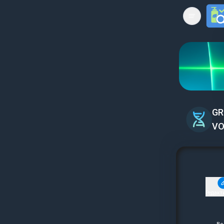
Open mai
GR
VO
Редакт