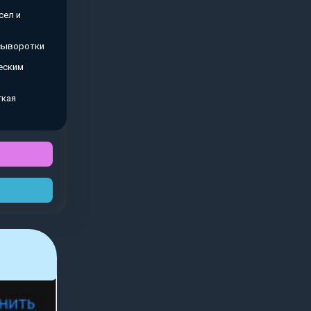
сел и
 сыворотки
еским
гкая