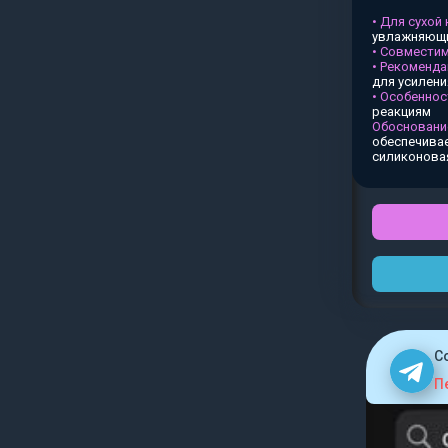
• Для сухой
увлажняющи
• Совместим
• Рекоменда
для усилен
• Особеннос
реакциям
Обосновани
обеспечивае
силиконова
C
П