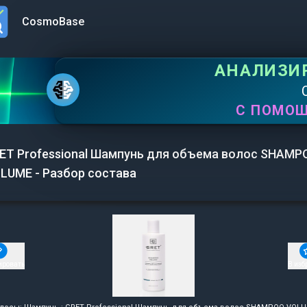
CosmoBase
n menu
АНАЛИЗИ
С ПОМО
ET Professional Шампунь для объема волос SHAMP
LUME - Разбор состава
ировать
В изб