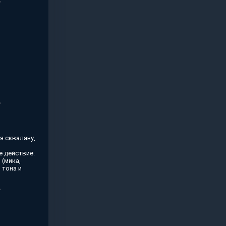
я сквалану,
 действие.
(мика,
 тона и