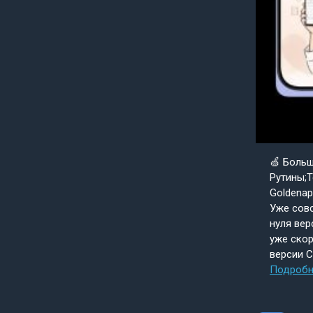
🍏 Боль
Рутины;Т
Goldenap
Уже совс
нуля вер
уже скор
версии 
Подробн