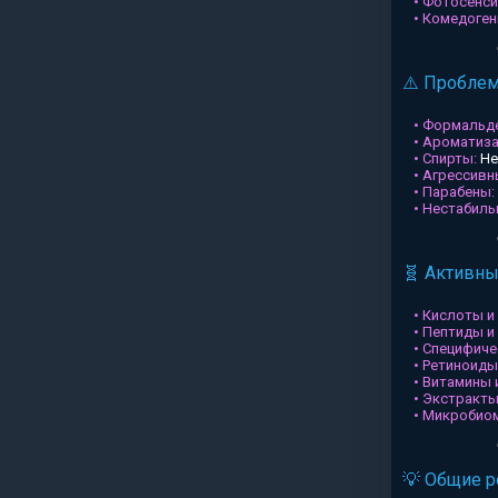
• Фотосенси
• Комедоген
⚠️ Пробле
• Формальд
• Ароматиз
• Спирты:
Не
• Агрессив
• Парабены:
• Нестабил
🧬 Активн
• Кислоты и
• Пептиды и
• Специфиче
• Ретиноиды
• Витамины 
• Экстракты
• Микробио
💡 Общие 