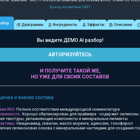
лосы: Шампунь : GRET Professional Шампунь для объема волос SHAMPOO VOL
Бренд косметики GRET
азбор
Диаграммы
Ингредиенты
Эффекты
Описание
Вы видите ДЕМО AI разбор!
АВТОРИЗУЙТЕСЬ
И ПОЛУЧИТЕ ТАКОЙ ЖЕ,
НО УЖЕ ДЛЯ СВОИХ СОСТАВОВ
ценка и анализ состава
ие INCI:
Полное соответствие международной номенклатуре
ованность:
Хорошо сбалансирован для праймера - содержит силиконы
ия текстуры, увлажняющие компоненты и минеральные пигменты
 активы:
Ниацинамид, сквалан, масло моринги, аденозин, токоферол
егкая силиконовая основа с минеральными частицами для создания гл