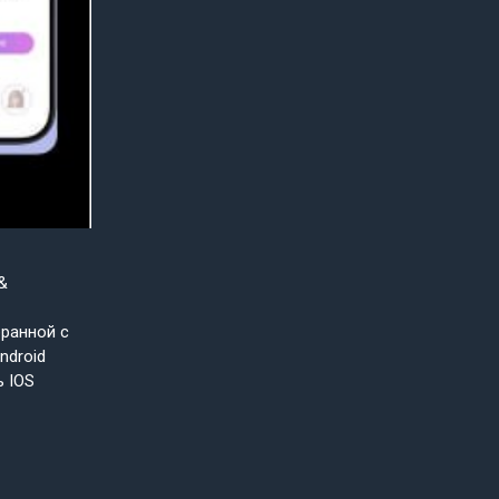
&
бранной с
ndroid
ь IOS