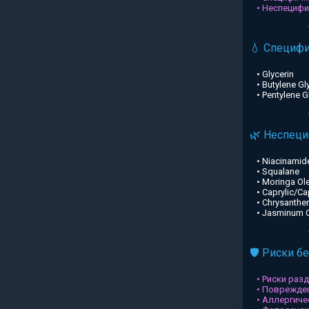
• Неспециф
💧 Специф
• Glycerin
• Butylene Gl
• Pentylene G
🌿 Неспец
• Niacinamid
• Squalane
• Moringa Ole
• Caprylic/Ca
• Chrysanthe
• Jasminum Of
🛡️ Риски б
• Риски раз
• Поврежден
• Аллергиче