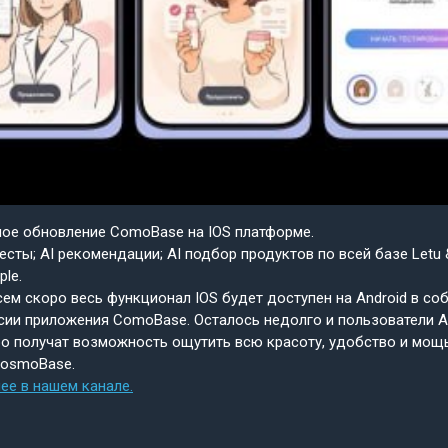
шое обновление ComoBase на IOS платформе.
есты; AI рекомендации; AI подбор продуктов по всей базе Letu 
ple.
ем скоро весь функционал IOS будет доступен на Android в со
сии приложения ComoBase. Осталось недолго и пользователи A
о получат возможность ощутить всю красоту, удобство и мощ
CosmoBase.
ее в нашем канале.