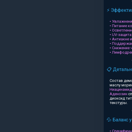
⚡ Эффектив
• Увлажнени
• Питание к
• Осветлени
• UV-защита
• Антиакне 
• Поддержа
• Снижение 
• Лимфодре
📋 Детальн
Состав дем
маслу морин
Ниацинамид
Аденозин
сп
диоксид ти
текстуры.
💦 Баланс 
• Специфичн