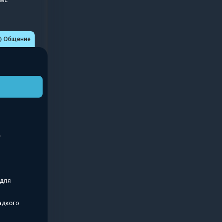
UME
Общение
 для
адкого