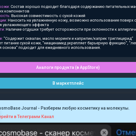
 кожи:
Состав хорошо подходит благодаря содержанию питательных ма
х компонентов
ость:
Высокая совместимость с сухой кожей
ции:
Наносить на увлажненную кожу, возможно использование поверх
ия увлажняющего эффекта
ти:
Наличие отдушки требует осторожности при склонности к аллергич
е:
"Содержит сквалан, масло моринги и каприлик/каприк триглицерид"
т питание сухой кожи, "ниацинамид укрепляет барьерную функцию", "ле
я основа" подходит для ежедневного использования.
Аналоги продукта (в AppStore)
В маркетплейс
osmoBase Journal - Разберем любую косметику на молекулы.
ерейти в Телеграмм Канал