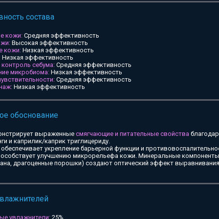
ность состава
е кожи:
Средняя эффективность
ожи:
Высокая эффективность
е кожи:
Низкая эффективность
:
Низкая эффективность
и контроль себума:
Средняя эффективность
ние микробиома:
Низкая эффективность
чувствительности:
Средняя эффективность
наж:
Низкая эффективность
ое обоснование
онстрирует выраженные
смягчающие и питательные свойства
благодар
ги и каприлик/каприк триглицериду.
обеспечивает укрепление барьерной функции и противовоспалительное
особствует улучшению микрорельефа кожи. Минеральные компоненты 
тана, драгоценные порошки) создают оптический эффект выравнивания
увлажнителей
ые увлажнители:
25%