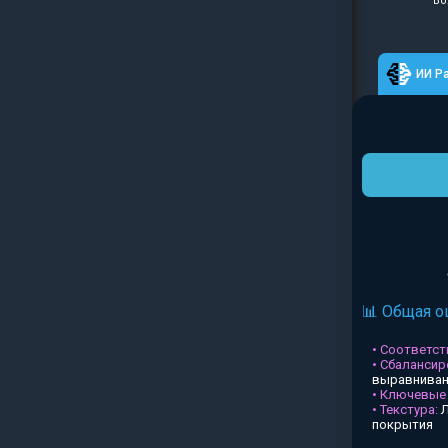
Во
ИИ Р
📊 Общая о
• Соответств
• Сбалансир
выравниван
• Ключевые
• Текстура:
Л
покрытия