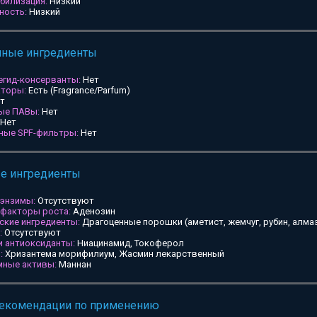
билизация:
Низкий
ность:
Низкий
мные ингредиенты
егид-консерванты:
Нет
аторы:
Есть (Fragrance/Parfum)
т
ные ПАВы:
Нет
Нет
ьные SPF-фильтры:
Нет
ые ингредиенты
 энзимы:
Отсутствуют
 факторы роста:
Аденозин
ские ингредиенты:
Драгоценные порошки (аметист, жемчуг, рубин, алмаз
:
Отсутствуют
и антиоксиданты:
Ниацинамид, Токоферол
:
Хризантема морифилиум, Жасмин лекарственный
мные активы:
Маннан
рекомендации по применению