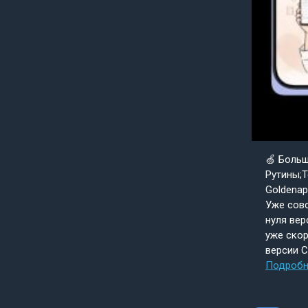
🍏 Боль
Рутины;Т
Goldenap
Уже совс
нуля вер
уже скор
версии 
Подробн