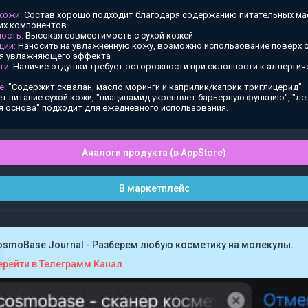
 кожи:
Состав хорошо подходит благодаря содержанию питательных ма
х компонентов
ость:
Высокая совместимость с сухой кожей
ции:
Наносить на увлажненную кожу, возможно использование поверх
ия увлажняющего эффекта
ти:
Наличие отдушки требует осторожности при склонности к аллергич
е:
"Содержит сквалан, масло моринги и каприлик/каприк триглицерид"
т питание сухой кожи, "ниацинамид укрепляет барьерную функцию", "ле
я основа" подходит для ежедневного использования.
Аналоги продукта (в AppStore)
В маркетплейс
osmoBase Journal - Разберем любую косметику на молекулы.
ерейти в Телеграмм Канал