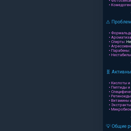
• Фотосенси
• Комедоген
⚠️ Пробле
• Формальд
• Ароматиз
• Спирты:
Не
• Агрессив
• Парабены:
• Нестабил
🧬 Активн
• Кислоты и
• Пептиды и
• Специфиче
• Ретиноиды
• Витамины 
• Экстракты
• Микробио
💡 Общие 