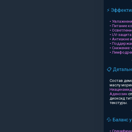
⚡ Эффектив
• Увлажнени
• Питание к
• Осветлени
• UV-защита
• Антиакне 
• Поддержа
• Снижение 
• Лимфодре
📋 Детальн
Состав дем
маслу морин
Ниацинамид
Аденозин
сп
диоксид ти
текстуры.
💦 Баланс 
• Специфичн