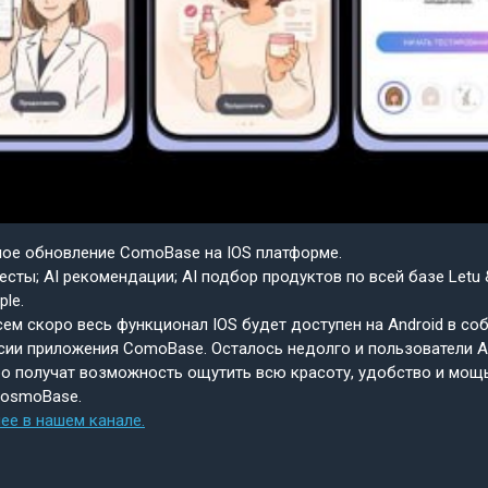
шое обновление ComoBase на IOS платформе.
есты; AI рекомендации; AI подбор продуктов по всей базе Letu 
ple.
ем скоро весь функционал IOS будет доступен на Android в со
сии приложения ComoBase. Осталось недолго и пользователи A
о получат возможность ощутить всю красоту, удобство и мощ
CosmoBase.
ее в нашем канале.