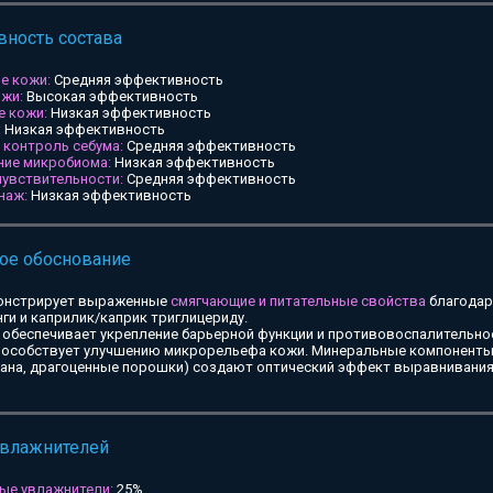
ность состава
е кожи:
Средняя эффективность
ожи:
Высокая эффективность
е кожи:
Низкая эффективность
:
Низкая эффективность
и контроль себума:
Средняя эффективность
ние микробиома:
Низкая эффективность
чувствительности:
Средняя эффективность
наж:
Низкая эффективность
ое обоснование
онстрирует выраженные
смягчающие и питательные свойства
благодар
ги и каприлик/каприк триглицериду.
обеспечивает укрепление барьерной функции и противовоспалительное
особствует улучшению микрорельефа кожи. Минеральные компоненты 
тана, драгоценные порошки) создают оптический эффект выравнивания
увлажнителей
ые увлажнители:
25%