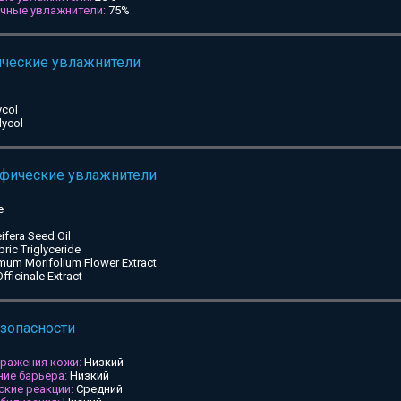
ичные увлажнители:
75%
ические увлажнители
ycol
lycol
ифические увлажнители
e
ifera Seed Oil
pric Triglyceride
mum Morifolium Flower Extract
ficinale Extract
езопасности
дражения кожи:
Низкий
ие барьера:
Низкий
ские реакции:
Средний