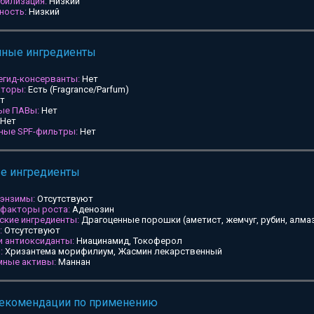
билизация:
Низкий
ность:
Низкий
мные ингредиенты
егид-консерванты:
Нет
аторы:
Есть (Fragrance/Parfum)
т
ные ПАВы:
Нет
Нет
ьные SPF-фильтры:
Нет
ые ингредиенты
 энзимы:
Отсутствуют
 факторы роста:
Аденозин
ские ингредиенты:
Драгоценные порошки (аметист, жемчуг, рубин, алмаз
:
Отсутствуют
и антиоксиданты:
Ниацинамид, Токоферол
:
Хризантема морифилиум, Жасмин лекарственный
мные активы:
Маннан
рекомендации по применению