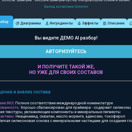
Волосы: Шампунь : GREENINI Шампунь-бустер Orange&Jojoba Объем и баланс
Бренд косметики Greenini
азбор
Диаграммы
Ингредиенты
Эффекты
Описание
Вы видите ДЕМО AI разбор!
АВТОРИЗУЙТЕСЬ
И ПОЛУЧИТЕ ТАКОЙ ЖЕ,
НО УЖЕ ДЛЯ СВОИХ СОСТАВОВ
ценка и анализ состава
ие INCI:
Полное соответствие международной номенклатуре
ованность:
Хорошо сбалансирован для праймера - содержит силиконы
ия текстуры, увлажняющие компоненты и минеральные пигменты
 активы:
Ниацинамид, сквалан, масло моринги, аденозин, токоферол
егкая силиконовая основа с минеральными частицами для создания гл