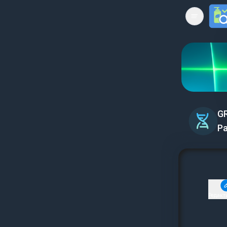
Open mai
GR
Р
Редакт