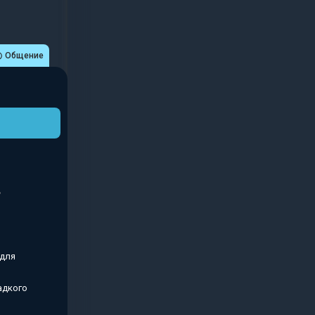
Общение
 для
адкого