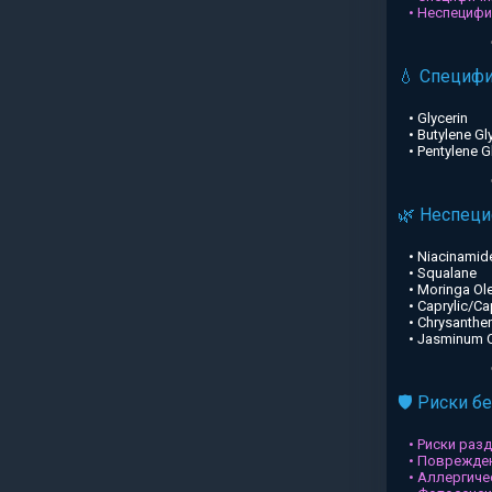
• Неспециф
💧 Специф
• Glycerin
• Butylene Gl
• Pentylene G
🌿 Неспец
• Niacinamid
• Squalane
• Moringa Ole
• Caprylic/Ca
• Chrysanthe
• Jasminum Of
🛡️ Риски б
• Риски раз
• Поврежден
• Аллергиче