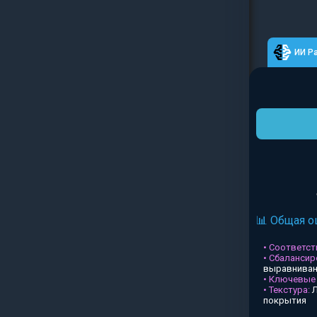
ИИ Р
📊 Общая о
• Соответств
• Сбалансир
выравниван
• Ключевые
• Текстура:
Л
покрытия