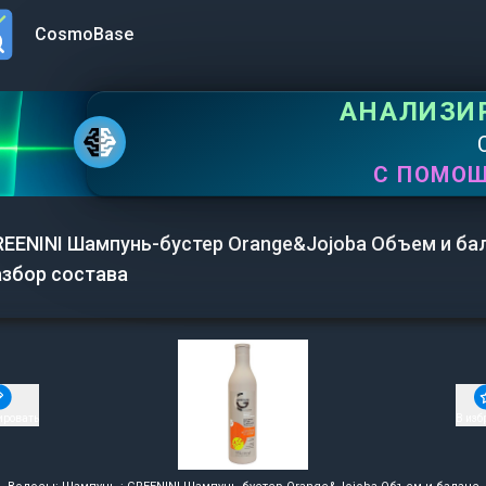
CosmoBase
n menu
АНАЛИЗИ
С ПОМО
EENINI Шампунь-бустер Orange&Jojoba Объем и бал
азбор состава
ировать
В изб