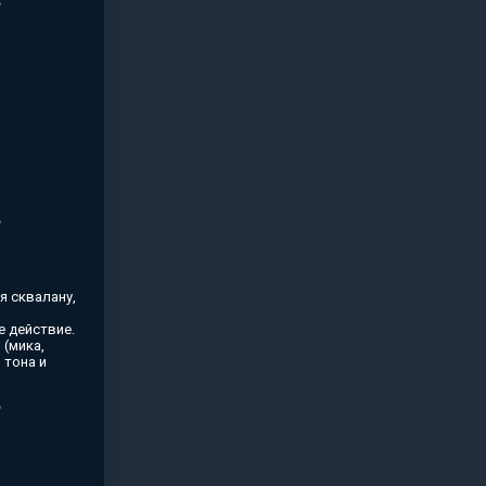
я сквалану,
 действие.
(мика,
 тона и