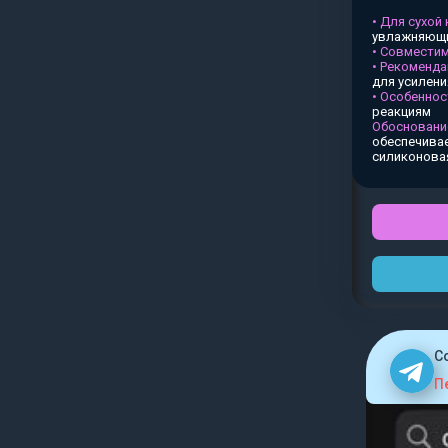
• Для сухой
увлажняющи
• Совместим
• Рекоменда
для усилен
• Особеннос
реакциям
Обосновани
обеспечивае
силиконова
C
П