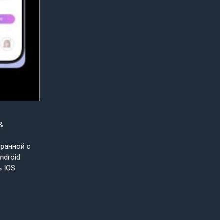
&
бранной с
ndroid
ь IOS