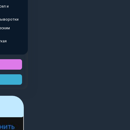
сел и
 сыворотки
еским
гкая