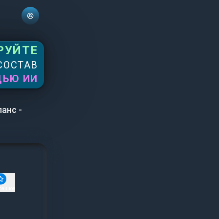
РУЙТЕ
СОСТАВ
ЩЬЮ ИИ
анс -
ранное