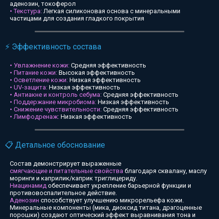
аденозин, токоферол
• Текстура:
Легкая силиконовая основа с минеральными
частицами для создания гладкого покрытия
⚡ Эффективность состава
• Увлажнение кожи:
Средняя эффективность
• Питание кожи:
Высокая эффективность
• Осветление кожи:
Низкая эффективность
• UV-защита:
Низкая эффективность
• Антиакне и контроль себума:
Средняя эффективность
• Поддержание микробиома:
Низкая эффективность
• Снижение чувствительности:
Средняя эффективность
• Лимфодренаж:
Низкая эффективность
📋 Детальное обоснование
Состав демонстрирует выраженные
смягчающие и питательные свойства
благодаря сквалану, маслу
моринги и каприлик/каприк триглицериду.
Ниацинамид
обеспечивает укрепление барьерной функции и
противовоспалительное действие.
Аденозин
способствует улучшению микрорельефа кожи.
Минеральные компоненты (мика, диоксид титана, драгоценные
порошки) создают оптический эффект выравнивания тона и