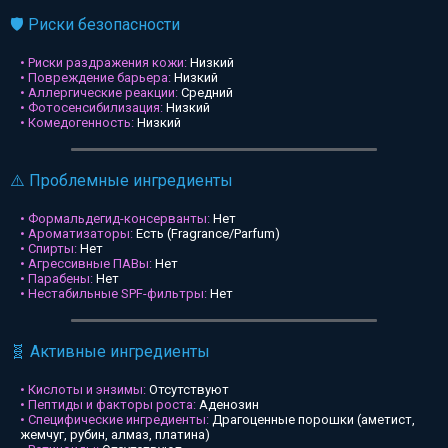
🛡️ Риски безопасности
• Риски раздражения кожи:
Низкий
• Повреждение барьера:
Низкий
• Аллергические реакции:
Средний
• Фотосенсибилизация:
Низкий
• Комедогенность:
Низкий
⚠️ Проблемные ингредиенты
• Формальдегид-консерванты:
Нет
• Ароматизаторы:
Есть (Fragrance/Parfum)
• Спирты:
Нет
• Агрессивные ПАВы:
Нет
• Парабены:
Нет
• Нестабильные SPF-фильтры:
Нет
🧬 Активные ингредиенты
• Кислоты и энзимы:
Отсутствуют
• Пептиды и факторы роста:
Аденозин
• Специфические ингредиенты:
Драгоценные порошки (аметист,
жемчуг, рубин, алмаз, платина)