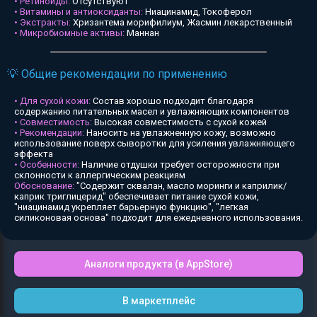
• Ретиноиды:
Отсутствуют
• Витамины и антиоксиданты:
Ниацинамид, Токоферол
• Экстракты:
Хризантема морифилиум, Жасмин лекарственный
• Микробиомные активы:
Маннан
💡 Общие рекомендации по применению
• Для сухой кожи:
Состав хорошо подходит благодаря
содержанию питательных масел и увлажняющих компонентов
• Совместимость:
Высокая совместимость с сухой кожей
• Рекомендации:
Наносить на увлажненную кожу, возможно
использование поверх сыворотки для усиления увлажняющего
эффекта
• Особенности:
Наличие отдушки требует осторожности при
склонности к аллергическим реакциям
Обоснование:
"Содержит сквалан, масло моринги и каприлик/
каприк триглицерид" обеспечивает питание сухой кожи,
"ниацинамид укрепляет барьерную функцию", "легкая
силиконовая основа" подходит для ежедневного использования.
Аналоги продукта (в AppStore)
В маркетплейс