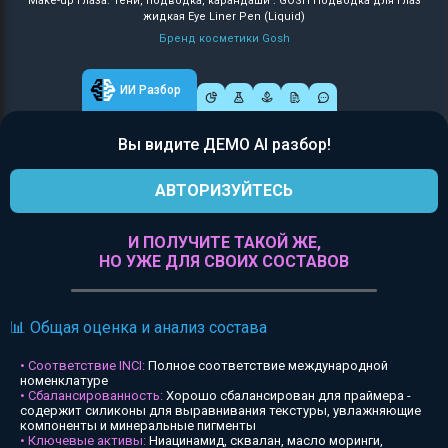
Make-up глаза: Тени, подводка, карандаши : GOSH Подводка для глаз
жидкая Eye Liner Pen (Liquid)
Бренд косметики Gosh
ИИ Разбор
Вы видите ДЕМО AI разбор!
АВТОРИЗУЙТЕСЬ
И ПОЛУЧИТЕ ТАКОЙ ЖЕ,
НО УЖЕ ДЛЯ СВОИХ СОСТАВОВ
📊 Общая оценка и анализ состава
• Соответствие INCI:
Полное соответствие международной
номенклатуре
• Сбалансированность:
Хорошо сбалансирован для праймера -
содержит силиконы для выравнивания текстуры, увлажняющие
компоненты и минеральные пигменты
• Ключевые активы:
Ниацинамид, сквалан, масло моринги,