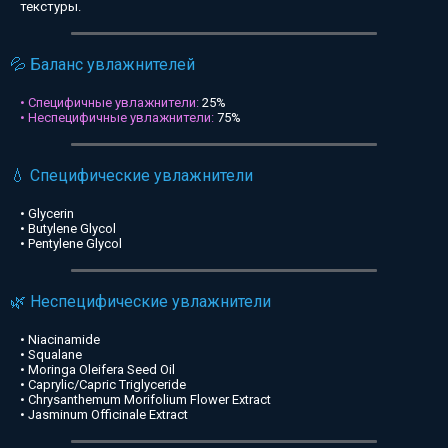
текстуры.
💦 Баланс увлажнителей
• Специфичные увлажнители:
25%
• Неспецифичные увлажнители:
75%
💧 Специфические увлажнители
• Glycerin
• Butylene Glycol
• Pentylene Glycol
🌿 Неспецифические увлажнители
• Niacinamide
• Squalane
• Moringa Oleifera Seed Oil
• Caprylic/Capric Triglyceride
• Chrysanthemum Morifolium Flower Extract
• Jasminum Officinale Extract