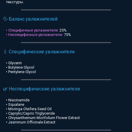
текстуры.
💦 Баланс увлажнителей
• Специфичные увлажнители:
25%
• Неспецифичные увлажнители:
75%
💧 Специфические увлажнители
• Glycerin
• Butylene Glycol
• Pentylene Glycol
🌿 Неспецифические увлажнители
• Niacinamide
• Squalane
• Moringa Oleifera Seed Oil
• Caprylic/Capric Triglyceride
• Chrysanthemum Morifolium Flower Extract
• Jasminum Officinale Extract