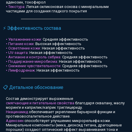
аденозин, токоферол
• Текстура:
Легкая силиконовая основа с минеральными
частицами для создания гладкого покрытия
⚡ Эффективность состава
• Увлажнение кожи:
Средняя эффективность
• Питание кожи:
Высокая эффективность
• Осветление кожи:
Низкая эффективность
• UV-защита:
Низкая эффективность
• Антиакне и контроль себума:
Средняя эффективность
• Поддержание микробиома:
Низкая эффективность
• Снижение чувствительности:
Средняя эффективность
• Лимфодренаж:
Низкая эффективность
📋 Детальное обоснование
Состав демонстрирует выраженные
смягчающие и питательные свойства
благодаря сквалану, маслу
моринги и каприлик/каприк триглицериду.
Ниацинамид
обеспечивает укрепление барьерной функции и
противовоспалительное действие.
Аденозин
способствует улучшению микрорельефа кожи.
Минеральные компоненты (мика, диоксид титана, драгоценные
порошки) создают оптический эффект выравнивания тона и