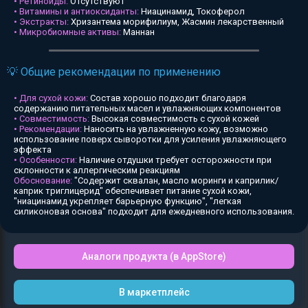
• Ретиноиды:
Отсутствуют
• Витамины и антиоксиданты:
Ниацинамид, Токоферол
• Экстракты:
Хризантема морифилиум, Жасмин лекарственный
• Микробиомные активы:
Маннан
💡 Общие рекомендации по применению
• Для сухой кожи:
Состав хорошо подходит благодаря
содержанию питательных масел и увлажняющих компонентов
• Совместимость:
Высокая совместимость с сухой кожей
• Рекомендации:
Наносить на увлажненную кожу, возможно
использование поверх сыворотки для усиления увлажняющего
эффекта
• Особенности:
Наличие отдушки требует осторожности при
склонности к аллергическим реакциям
Обоснование:
"Содержит сквалан, масло моринги и каприлик/
каприк триглицерид" обеспечивает питание сухой кожи,
"ниацинамид укрепляет барьерную функцию", "легкая
силиконовая основа" подходит для ежедневного использования.
Аналоги продукта (в AppStore)
В маркетплейс