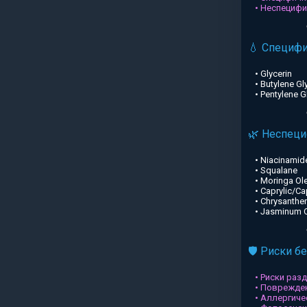
• Неспециф
💧 Специф
• Glycerin
• Butylene Gl
• Pentylene G
🌿 Неспец
• Niacinamid
• Squalane
• Moringa Ole
• Caprylic/Ca
• Chrysanthe
• Jasminum Of
🛡️ Риски б
• Риски раз
• Поврежден
• Аллергиче