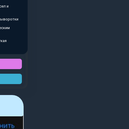
сел и
 сыворотки
еским
гкая