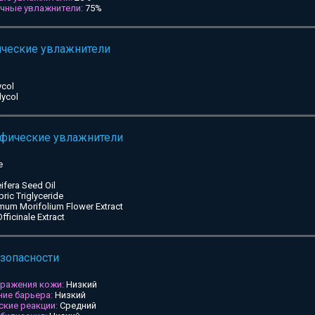
ичные увлажнители:
75%
ические увлажнители
ycol
lycol
ифические увлажнители
e
ifera Seed Oil
pric Triglyceride
mum Morifolium Flower Extract
ficinale Extract
езопасности
дражения кожи:
Низкий
ие барьера:
Низкий
ские реакции:
Средний