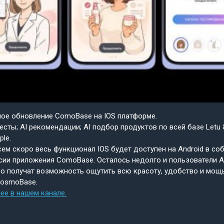
шое обновление ComoBase на IOS платформе.
есты; AI рекомендации; AI подбор продуктов по всей базе Letu 
ple.
ем скоро весь функционал IOS будет доступен на Android в со
сии приложения ComoBase. Осталось недолго и пользователи A
о получат возможность ощутить всю красоту, удобство и мощ
CosmoBase.
ее в нашем канале.