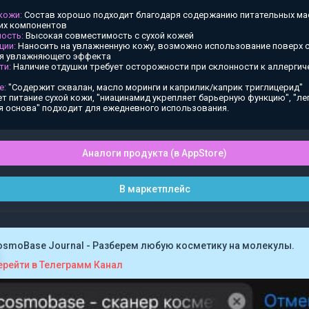
 кожи:
Состав хорошо подходит благодаря содержанию питательных ма
х компонентов
ость:
Высокая совместимость с сухой кожей
ции:
Наносить на увлажненную кожу, возможно использование поверх
ия увлажняющего эффекта
ти:
Наличие отдушки требует осторожности при склонности к аллергич
е:
"Содержит сквалан, масло моринги и каприлик/каприк триглицерид"
т питание сухой кожи, "ниацинамид укрепляет барьерную функцию", "ле
я основа" подходит для ежедневного использования.
Аналоги продукта (в AppStore)
В маркетплейс
osmoBase Journal - Разберем любую косметику на молекулы.
ерейти в Телеграмм Канал