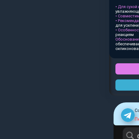
• Для сухой
увлажняющи
• Совместим
• Рекоменда
для усилен
• Особеннос
реакциям
Обосновани
обеспечивае
силиконова
C
П