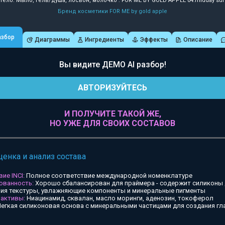
Тело: Мыло, гель/душа, лосьон, молочко : FOR ME BY GOLD APPLE 04.midday su
Бренд косметики FOR ME by gold apple
азбор
Диаграммы
Ингредиенты
Эффекты
Описание
Вы видите ДЕМО AI разбор!
АВТОРИЗУЙТЕСЬ
И ПОЛУЧИТЕ ТАКОЙ ЖЕ,
НО УЖЕ ДЛЯ СВОИХ СОСТАВОВ
ценка и анализ состава
ие INCI:
Полное соответствие международной номенклатуре
ованность:
Хорошо сбалансирован для праймера - содержит силиконы
ия текстуры, увлажняющие компоненты и минеральные пигменты
 активы:
Ниацинамид, сквалан, масло моринги, аденозин, токоферол
егкая силиконовая основа с минеральными частицами для создания гл