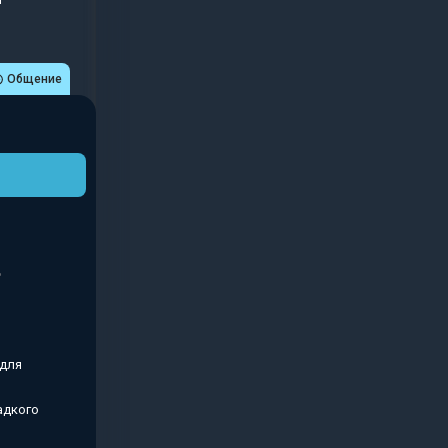
n
Общение
 для
адкого