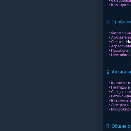
• Фотосенси
• Комедоген
⚠️ Пробле
• Формальд
• Ароматиз
• Спирты:
Не
• Агрессив
• Парабены:
• Нестабил
🧬 Активн
• Кислоты и
• Пептиды и
• Специфиче
• Ретиноиды
• Витамины 
• Экстракты
• Микробио
💡 Общие 