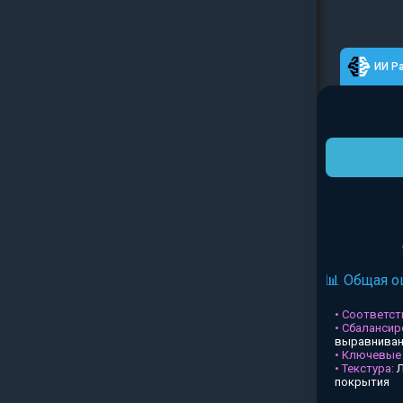
ИИ Р
📊 Общая о
• Соответств
• Сбалансир
выравниван
• Ключевые
• Текстура:
Л
покрытия