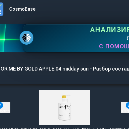
CosmoBase
n menu
АНАЛИЗИ
С ПОМО
FOR ME BY GOLD APPLE 04.midday sun - Разбор соста
ировать
В изб