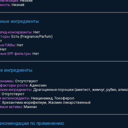
билизация:
Низкий
ность:
Низкий
мные ингредиенты
егид-консерванты:
Нет
аторы:
Есть (Fragrance/Parfum)
т
ные ПАВы:
Нет
Нет
ьные SPF-фильтры:
Нет
ые ингредиенты
 энзимы:
Отсутствуют
 факторы роста:
Аденозин
ские ингредиенты:
Драгоценные порошки (аметист, жемчуг, рубин, алмаз
:
Отсутствуют
и антиоксиданты:
Ниацинамид, Токоферол
:
Хризантема морифилиум, Жасмин лекарственный
мные активы:
Маннан
рекомендации по применению