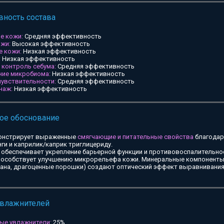
ность состава
е кожи:
Средняя эффективность
ожи:
Высокая эффективность
е кожи:
Низкая эффективность
:
Низкая эффективность
и контроль себума:
Средняя эффективность
ние микробиома:
Низкая эффективность
чувствительности:
Средняя эффективность
наж:
Низкая эффективность
ое обоснование
онстрирует выраженные
смягчающие и питательные свойства
благодар
ги и каприлик/каприк триглицериду.
обеспечивает укрепление барьерной функции и противовоспалительное
особствует улучшению микрорельефа кожи. Минеральные компоненты 
тана, драгоценные порошки) создают оптический эффект выравнивания
увлажнителей
ые увлажнители:
25%