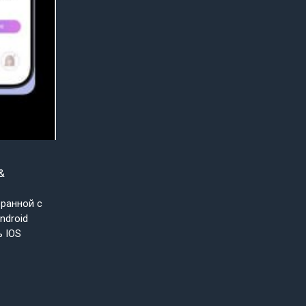
&
бранной с
ndroid
ь IOS