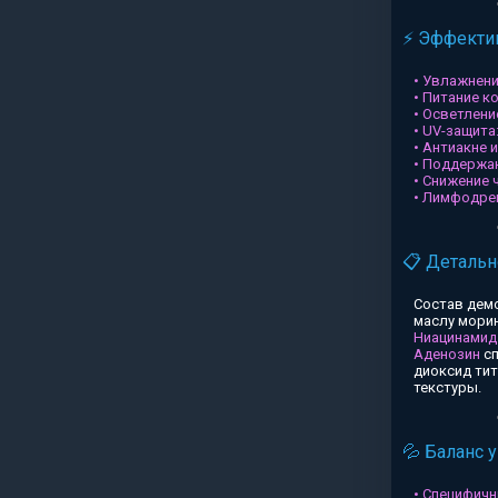
⚡ Эффектив
• Увлажнени
• Питание к
• Осветлени
• UV-защита
• Антиакне 
• Поддержа
• Снижение 
• Лимфодре
📋 Детальн
Состав дем
маслу морин
Ниацинамид
Аденозин
сп
диоксид ти
текстуры.
💦 Баланс 
• Специфичн