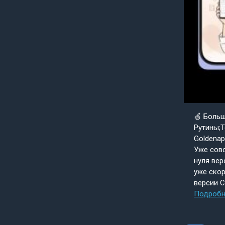
🍏 Боль
Рутины;Т
Goldenap
Уже совс
нуля вер
уже скор
версии 
Подробн