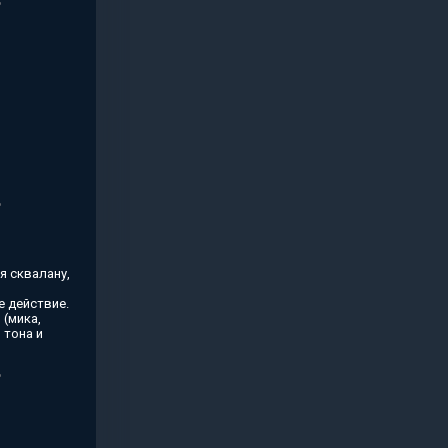
я сквалану,
 действие.
(мика,
 тона и