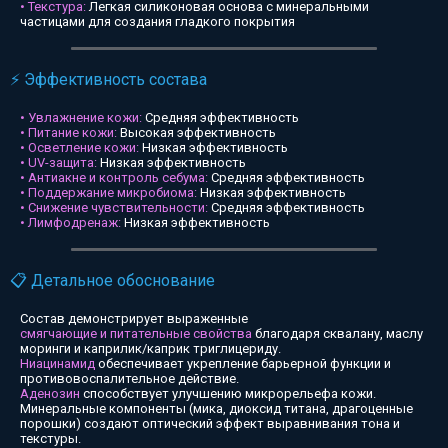
• Текстура:
Легкая силиконовая основа с минеральными
частицами для создания гладкого покрытия
⚡ Эффективность состава
• Увлажнение кожи:
Средняя эффективность
• Питание кожи:
Высокая эффективность
• Осветление кожи:
Низкая эффективность
• UV-защита:
Низкая эффективность
• Антиакне и контроль себума:
Средняя эффективность
• Поддержание микробиома:
Низкая эффективность
• Снижение чувствительности:
Средняя эффективность
• Лимфодренаж:
Низкая эффективность
📋 Детальное обоснование
Состав демонстрирует выраженные
смягчающие и питательные свойства
благодаря сквалану, маслу
моринги и каприлик/каприк триглицериду.
Ниацинамид
обеспечивает укрепление барьерной функции и
противовоспалительное действие.
Аденозин
способствует улучшению микрорельефа кожи.
Минеральные компоненты (мика, диоксид титана, драгоценные
порошки) создают оптический эффект выравнивания тона и
текстуры.