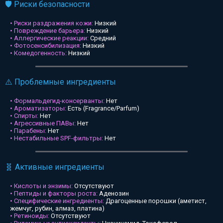
🛡️ Риски безопасности
• Риски раздражения кожи:
Низкий
• Повреждение барьера:
Низкий
• Аллергические реакции:
Средний
• Фотосенсибилизация:
Низкий
• Комедогенность:
Низкий
⚠️ Проблемные ингредиенты
• Формальдегид-консерванты:
Нет
• Ароматизаторы:
Есть (Fragrance/Parfum)
• Спирты:
Нет
• Агрессивные ПАВы:
Нет
• Парабены:
Нет
• Нестабильные SPF-фильтры:
Нет
🧬 Активные ингредиенты
• Кислоты и энзимы:
Отсутствуют
• Пептиды и факторы роста:
Аденозин
• Специфические ингредиенты:
Драгоценные порошки (аметист,
жемчуг, рубин, алмаз, платина)
• Ретиноиды:
Отсутствуют