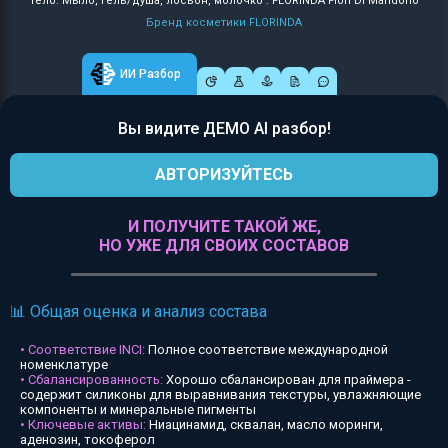
Тело: Мыло, гель/душа, лосьон, молочко : FLORINDA Fiori Di Mandorlo
Бренд косметики FLORINDA
ИИ Разбор
Вы видите ДЕМО AI разбор!
АВТОРИЗУЙТЕСЬ
И ПОЛУЧИТЕ ТАКОЙ ЖЕ,
НО УЖЕ ДЛЯ СВОИХ СОСТАВОВ
📊 Общая оценка и анализ состава
• Соответствие INCI:
Полное соответствие международной
номенклатуре
• Сбалансированность:
Хорошо сбалансирован для праймера -
содержит силиконы для выравнивания текстуры, увлажняющие
компоненты и минеральные пигменты
• Ключевые активы:
Ниацинамид, сквалан, масло моринги,
аденозин, токоферол