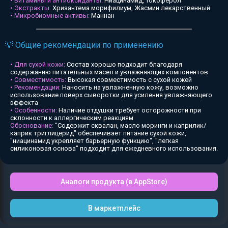
• Витамины и антиоксиданты:
Ниацинамид, Токоферол
• Экстракты:
Хризантема морифилиум, Жасмин лекарственный
• Микробиомные активы:
Маннан
💡 Общие рекомендации по применению
• Для сухой кожи:
Состав хорошо подходит благодаря
содержанию питательных масел и увлажняющих компонентов
• Совместимость:
Высокая совместимость с сухой кожей
• Рекомендации:
Наносить на увлажненную кожу, возможно
использование поверх сыворотки для усиления увлажняющего
эффекта
• Особенности:
Наличие отдушки требует осторожности при
склонности к аллергическим реакциям
Обоснование:
"Содержит сквалан, масло моринги и каприлик/
каприк триглицерид" обеспечивает питание сухой кожи,
"ниацинамид укрепляет барьерную функцию", "легкая
силиконовая основа" подходит для ежедневного использования.
Аналоги продукта (в AppStore)
В маркетплейс