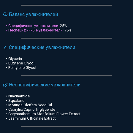
💦 Баланс увлажнителей
• Специфичные увлажнители:
25%
• Неспецифичные увлажнители:
75%
💧 Специфические увлажнители
• Glycerin
• Butylene Glycol
• Pentylene Glycol
🌿 Неспецифические увлажнители
• Niacinamide
• Squalane
• Moringa Oleifera Seed Oil
• Caprylic/Capric Triglyceride
• Chrysanthemum Morifolium Flower Extract
• Jasminum Officinale Extract