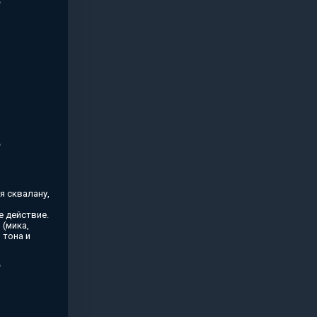
я сквалану,
 действие.
(мика,
 тона и