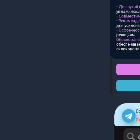
• Для сухой
увлажняющи
• Совместим
• Рекоменда
для усилен
• Особеннос
реакциям
Обосновани
обеспечивае
силиконова
C
П