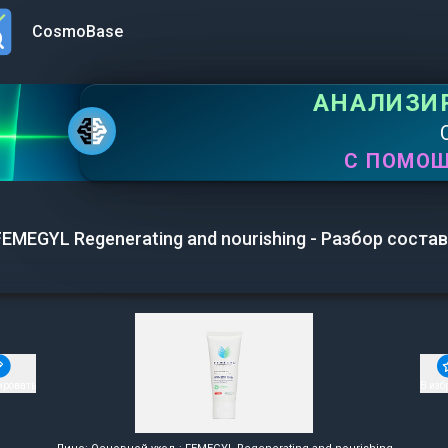
CosmoBase
n menu
АНАЛИЗИ
С ПОМО
FEMEGYL Regenerating and nourishing - Разбор соста
ировать
В изб