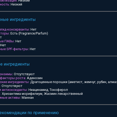
билизация:
Низкий
ность:
Низкий
мные ингредиенты
егид-консерванты:
Нет
аторы:
Есть (Fragrance/Parfum)
т
ные ПАВы:
Нет
Нет
ьные SPF-фильтры:
Нет
ые ингредиенты
 энзимы:
Отсутствуют
 факторы роста:
Аденозин
ские ингредиенты:
Драгоценные порошки (аметист, жемчуг, рубин, алмаз
:
Отсутствуют
и антиоксиданты:
Ниацинамид, Токоферол
:
Хризантема морифилиум, Жасмин лекарственный
мные активы:
Маннан
рекомендации по применению