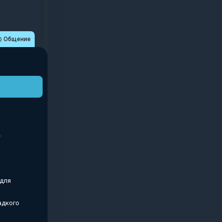
Общение
 для
адкого