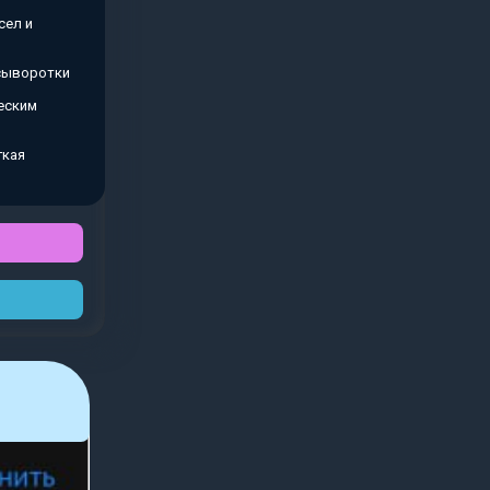
сел и
 сыворотки
еским
гкая