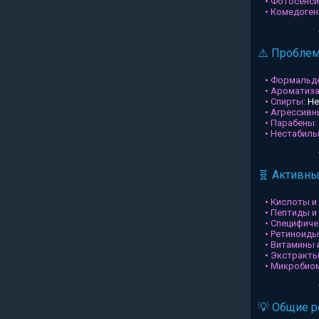
• Фотосенси
• Комедоген
⚠️ Пробле
• Формальд
• Ароматиз
• Спирты:
Не
• Агрессив
• Парабены:
• Нестабил
🧬 Активн
• Кислоты и
• Пептиды и
• Специфиче
• Ретиноиды
• Витамины 
• Экстракты
• Микробио
💡 Общие 