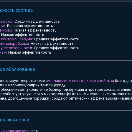
ность состава
е кожи:
Средняя эффективность
ожи:
Высокая эффективность
е кожи:
Низкая эффективность
:
Низкая эффективность
и контроль себума:
Средняя эффективность
ние микробиома:
Низкая эффективность
чувствительности:
Средняя эффективность
наж:
Низкая эффективность
ое обоснование
онстрирует выраженные
смягчающие и питательные свойства
благодар
ги и каприлик/каприк триглицериду.
обеспечивает укрепление барьерной функции и противовоспалительное
особствует улучшению микрорельефа кожи. Минеральные компоненты 
тана, драгоценные порошки) создают оптический эффект выравнивания
увлажнителей
ые увлажнители:
25%