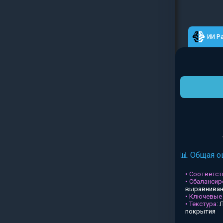
ИИ Р
📊 Общая о
• Соответств
• Сбалансир
выравниван
• Ключевые
• Текстура:
Л
покрытия