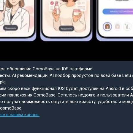
шое обновление ComoBase на IOS платформе.
есты; AI рекомендации; AI подбор продуктов по всей базе Letu 
ple.
ем скоро весь функционал IOS будет доступен на Android в со
сии приложения ComoBase. Осталось недолго и пользователи A
о получат возможность ощутить всю красоту, удобство и мощ
CosmoBase.
ее в нашем канале.