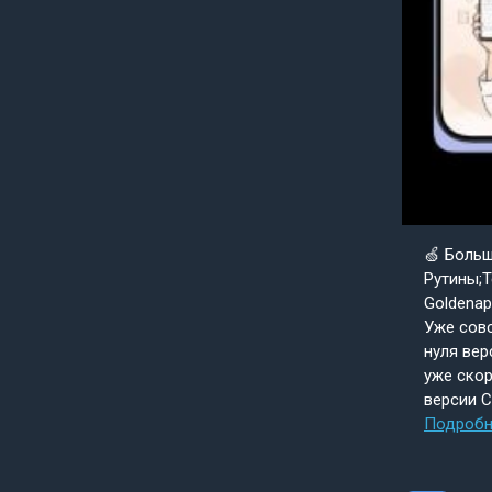
🍏 Боль
Рутины;Т
Goldenap
Уже совс
нуля вер
уже скор
версии 
Подробн