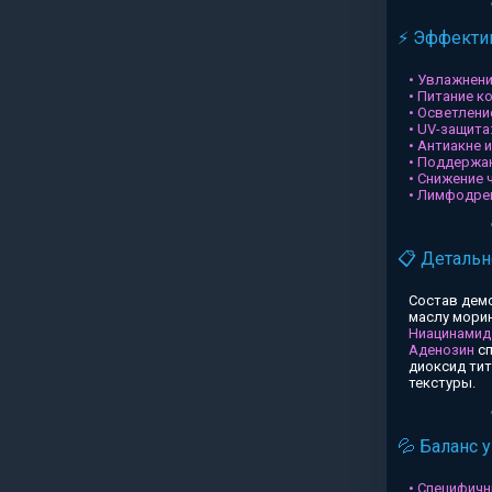
⚡ Эффектив
• Увлажнени
• Питание к
• Осветлени
• UV-защита
• Антиакне 
• Поддержа
• Снижение 
• Лимфодре
📋 Детальн
Состав дем
маслу морин
Ниацинамид
Аденозин
сп
диоксид ти
текстуры.
💦 Баланс 
• Специфичн