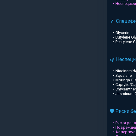
• Неспециф
💧 Специф
• Glycerin
• Butylene Gl
• Pentylene G
🌿 Неспец
• Niacinamid
• Squalane
• Moringa Ole
• Caprylic/Ca
• Chrysanthe
• Jasminum Of
🛡️ Риски б
• Риски раз
• Поврежден
• Аллергиче