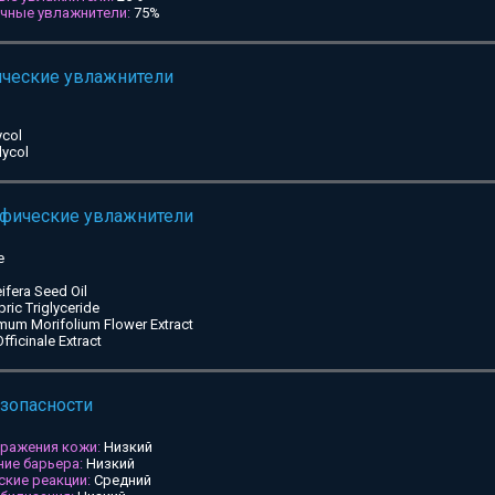
ичные увлажнители:
75%
ические увлажнители
ycol
lycol
ифические увлажнители
e
ifera Seed Oil
pric Triglyceride
mum Morifolium Flower Extract
ficinale Extract
езопасности
дражения кожи:
Низкий
ие барьера:
Низкий
ские реакции:
Средний