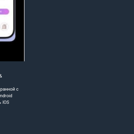
&
бранной с
ndroid
ь IOS