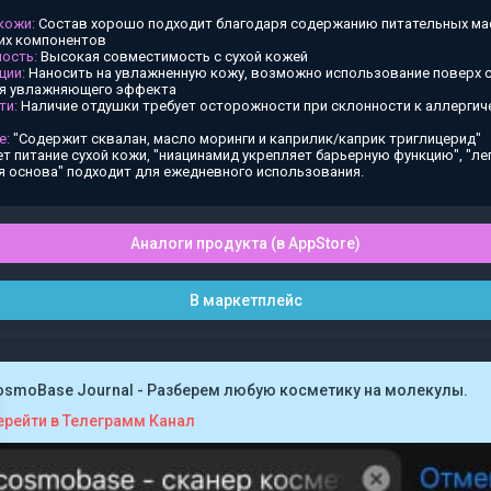
 кожи:
Состав хорошо подходит благодаря содержанию питательных ма
х компонентов
ость:
Высокая совместимость с сухой кожей
ции:
Наносить на увлажненную кожу, возможно использование поверх
ия увлажняющего эффекта
ти:
Наличие отдушки требует осторожности при склонности к аллергич
е:
"Содержит сквалан, масло моринги и каприлик/каприк триглицерид"
т питание сухой кожи, "ниацинамид укрепляет барьерную функцию", "ле
я основа" подходит для ежедневного использования.
Аналоги продукта (в AppStore)
В маркетплейс
osmoBase Journal - Разберем любую косметику на молекулы.
ерейти в Телеграмм Канал