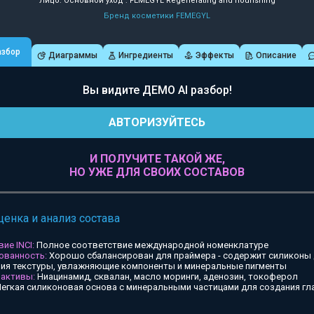
Лицо: Основной уход : FEMEGYL Regenerating and nourishing
Бренд косметики FEMEGYL
азбор
Диаграммы
Ингредиенты
Эффекты
Описание
Вы видите ДЕМО AI разбор!
АВТОРИЗУЙТЕСЬ
И ПОЛУЧИТЕ ТАКОЙ ЖЕ,
НО УЖЕ ДЛЯ СВОИХ СОСТАВОВ
ценка и анализ состава
ие INCI:
Полное соответствие международной номенклатуре
ованность:
Хорошо сбалансирован для праймера - содержит силиконы
ия текстуры, увлажняющие компоненты и минеральные пигменты
 активы:
Ниацинамид, сквалан, масло моринги, аденозин, токоферол
егкая силиконовая основа с минеральными частицами для создания гл