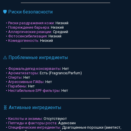
🛡️ Риски безопасности
• Риски раздражения кожи:
Низкий
• Повреждение барьера:
Низкий
• Аллергические реакции:
Средний
• Фотосенсибилизация:
Низкий
• Комедогенность:
Низкий
⚠️ Проблемные ингредиенты
• Формальдегид-консерванты:
Нет
• Ароматизаторы:
Есть (Fragrance/Parfum)
• Спирты:
Нет
• Агрессивные ПАВы:
Нет
• Парабены:
Нет
• Нестабильные SPF-фильтры:
Нет
🧬 Активные ингредиенты
• Кислоты и энзимы:
Отсутствуют
• Пептиды и факторы роста:
Аденозин
• Специфические ингредиенты:
Драгоценные порошки (аметист,