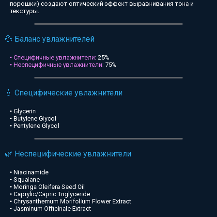
порошки) создают оптический эффект выравнивания тона и
текстуры.
💦 Баланс увлажнителей
• Специфичные увлажнители:
25%
• Неспецифичные увлажнители:
75%
💧 Специфические увлажнители
• Glycerin
• Butylene Glycol
• Pentylene Glycol
🌿 Неспецифические увлажнители
• Niacinamide
• Squalane
• Moringa Oleifera Seed Oil
• Caprylic/Capric Triglyceride
• Chrysanthemum Morifolium Flower Extract
• Jasminum Officinale Extract