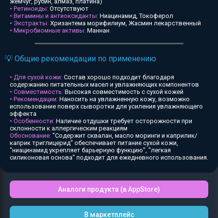
жемчуг, рубин, алмаз, платина)
• Ретиноиды:
Отсутствуют
• Витамины и антиоксиданты:
Ниацинамид, Токоферол
• Экстракты:
Хризантема морифилиум, Жасмин лекарственный
• Микробиомные активы:
Маннан
💡 Общие рекомендации по применению
• Для сухой кожи:
Состав хорошо подходит благодаря
содержанию питательных масел и увлажняющих компонентов
• Совместимость:
Высокая совместимость с сухой кожей
• Рекомендации:
Наносить на увлажненную кожу, возможно
использование поверх сыворотки для усиления увлажняющего
эффекта
• Особенности:
Наличие отдушки требует осторожности при
склонности к аллергическим реакциям
Обоснование:
"Содержит сквалан, масло моринги и каприлик/
каприк триглицерид" обеспечивает питание сухой кожи,
"ниацинамид укрепляет барьерную функцию", "легкая
силиконовая основа" подходит для ежедневного использования.
Аналоги продукта (в AppStore)
В маркетплейс