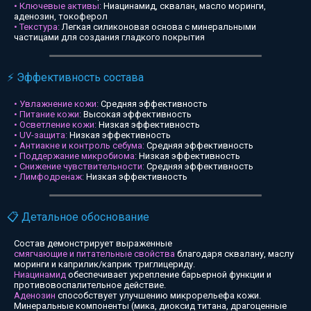
• Ключевые активы:
Ниацинамид, сквалан, масло моринги,
аденозин, токоферол
• Текстура:
Легкая силиконовая основа с минеральными
частицами для создания гладкого покрытия
⚡ Эффективность состава
• Увлажнение кожи:
Средняя эффективность
• Питание кожи:
Высокая эффективность
• Осветление кожи:
Низкая эффективность
• UV-защита:
Низкая эффективность
• Антиакне и контроль себума:
Средняя эффективность
• Поддержание микробиома:
Низкая эффективность
• Снижение чувствительности:
Средняя эффективность
• Лимфодренаж:
Низкая эффективность
📋 Детальное обоснование
Состав демонстрирует выраженные
смягчающие и питательные свойства
благодаря сквалану, маслу
моринги и каприлик/каприк триглицериду.
Ниацинамид
обеспечивает укрепление барьерной функции и
противовоспалительное действие.
Аденозин
способствует улучшению микрорельефа кожи.
Минеральные компоненты (мика, диоксид титана, драгоценные