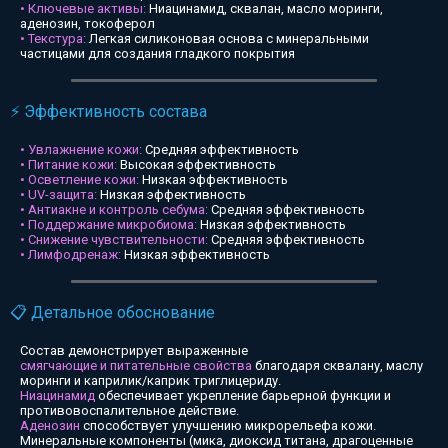
• Ключевые активы:
Ниацинамид, сквалан, масло моринги,
аденозин, токоферол
• Текстура:
Легкая силиконовая основа с минеральными
частицами для создания гладкого покрытия
⚡ Эффективность состава
• Увлажнение кожи:
Средняя эффективность
• Питание кожи:
Высокая эффективность
• Осветление кожи:
Низкая эффективность
• UV-защита:
Низкая эффективность
• Антиакне и контроль себума:
Средняя эффективность
• Поддержание микробиома:
Низкая эффективность
• Снижение чувствительности:
Средняя эффективность
• Лимфодренаж:
Низкая эффективность
📋 Детальное обоснование
Состав демонстрирует выраженные
смягчающие и питательные свойства
благодаря сквалану, маслу
моринги и каприлик/каприк триглицериду.
Ниацинамид
обеспечивает укрепление барьерной функции и
противовоспалительное действие.
Аденозин
способствует улучшению микрорельефа кожи.
Минеральные компоненты (мика, диоксид титана, драгоценные