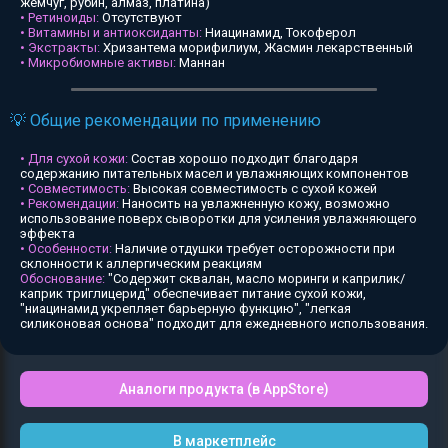
жемчуг, рубин, алмаз, платина)
• Ретиноиды:
Отсутствуют
• Витамины и антиоксиданты:
Ниацинамид, Токоферол
• Экстракты:
Хризантема морифилиум, Жасмин лекарственный
• Микробиомные активы:
Маннан
💡 Общие рекомендации по применению
• Для сухой кожи:
Состав хорошо подходит благодаря
содержанию питательных масел и увлажняющих компонентов
• Совместимость:
Высокая совместимость с сухой кожей
• Рекомендации:
Наносить на увлажненную кожу, возможно
использование поверх сыворотки для усиления увлажняющего
эффекта
• Особенности:
Наличие отдушки требует осторожности при
склонности к аллергическим реакциям
Обоснование:
"Содержит сквалан, масло моринги и каприлик/
каприк триглицерид" обеспечивает питание сухой кожи,
"ниацинамид укрепляет барьерную функцию", "легкая
силиконовая основа" подходит для ежедневного использования.
Аналоги продукта (в AppStore)
В маркетплейс