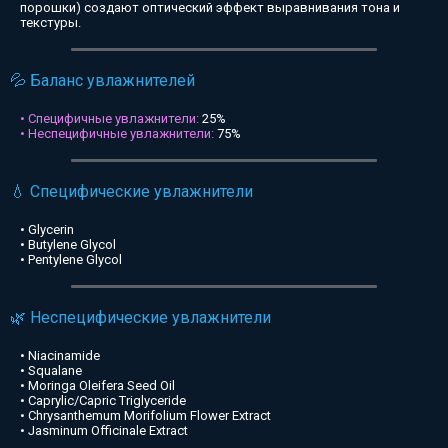
порошки) создают оптический эффект выравнивания тона и
текстуры.
💦 Баланс увлажнителей
• Специфичные увлажнители:
25%
• Неспецифичные увлажнители:
75%
💧 Специфические увлажнители
• Glycerin
• Butylene Glycol
• Pentylene Glycol
🌿 Неспецифические увлажнители
• Niacinamide
• Squalane
• Moringa Oleifera Seed Oil
• Caprylic/Capric Triglyceride
• Chrysanthemum Morifolium Flower Extract
• Jasminum Officinale Extract