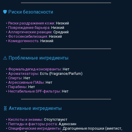
🛡️ Риски безопасности
• Риски раздражения кожи:
Низкий
• Повреждение барьера:
Низкий
• Аллергические реакции:
Средний
• Фотосенсибилизация:
Низкий
• Комедогенность:
Низкий
⚠️ Проблемные ингредиенты
• Формальдегид-консерванты:
Нет
• Ароматизаторы:
Есть (Fragrance/Parfum)
• Спирты:
Нет
• Агрессивные ПАВы:
Нет
• Парабены:
Нет
• Нестабильные SPF-фильтры:
Нет
🧬 Активные ингредиенты
• Кислоты и энзимы:
Отсутствуют
• Пептиды и факторы роста:
Аденозин
• Специфические ингредиенты:
Драгоценные порошки (аметист,