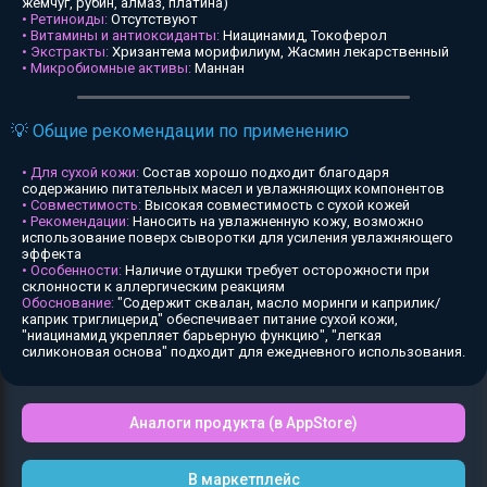
жемчуг, рубин, алмаз, платина)
• Ретиноиды:
Отсутствуют
• Витамины и антиоксиданты:
Ниацинамид, Токоферол
• Экстракты:
Хризантема морифилиум, Жасмин лекарственный
• Микробиомные активы:
Маннан
💡 Общие рекомендации по применению
• Для сухой кожи:
Состав хорошо подходит благодаря
содержанию питательных масел и увлажняющих компонентов
• Совместимость:
Высокая совместимость с сухой кожей
• Рекомендации:
Наносить на увлажненную кожу, возможно
использование поверх сыворотки для усиления увлажняющего
эффекта
• Особенности:
Наличие отдушки требует осторожности при
склонности к аллергическим реакциям
Обоснование:
"Содержит сквалан, масло моринги и каприлик/
каприк триглицерид" обеспечивает питание сухой кожи,
"ниацинамид укрепляет барьерную функцию", "легкая
силиконовая основа" подходит для ежедневного использования.
Аналоги продукта (в AppStore)
В маркетплейс