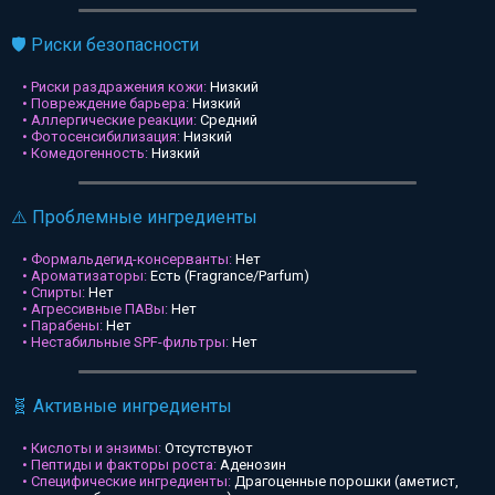
🛡️ Риски безопасности
• Риски раздражения кожи:
Низкий
• Повреждение барьера:
Низкий
• Аллергические реакции:
Средний
• Фотосенсибилизация:
Низкий
• Комедогенность:
Низкий
⚠️ Проблемные ингредиенты
• Формальдегид-консерванты:
Нет
• Ароматизаторы:
Есть (Fragrance/Parfum)
• Спирты:
Нет
• Агрессивные ПАВы:
Нет
• Парабены:
Нет
• Нестабильные SPF-фильтры:
Нет
🧬 Активные ингредиенты
• Кислоты и энзимы:
Отсутствуют
• Пептиды и факторы роста:
Аденозин
• Специфические ингредиенты:
Драгоценные порошки (аметист,