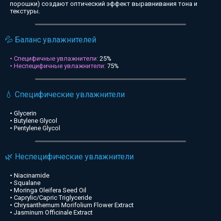
порошки) создают оптический эффект выравнивания тона и
текстуры.
💦 Баланс увлажнителей
• Специфичные увлажнители:
25%
• Неспецифичные увлажнители:
75%
💧 Специфические увлажнители
• Glycerin
• Butylene Glycol
• Pentylene Glycol
🌿 Неспецифические увлажнители
• Niacinamide
• Squalane
• Moringa Oleifera Seed Oil
• Caprylic/Capric Triglyceride
• Chrysanthemum Morifolium Flower Extract
• Jasminum Officinale Extract