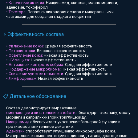
• Ключевые активы:
Ниацинамид, сквалан, масло моринги,
аденозин, токоферол
• Текстура:
Легкая силиконовая основа с минеральными
частицами для создания гладкого покрытия
⚡ Эффективность состава
• Увлажнение кожи:
Средняя эффективность
• Питание кожи:
Высокая эффективность
• Осветление кожи:
Низкая эффективность
• UV-защита:
Низкая эффективность
• Антиакне и контроль себума:
Средняя эффективность
• Поддержание микробиома:
Низкая эффективность
• Снижение чувствительности:
Средняя эффективность
• Лимфодренаж:
Низкая эффективность
📋 Детальное обоснование
Состав демонстрирует выраженные
смягчающие и питательные свойства
благодаря сквалану, маслу
моринги и каприлик/каприк триглицериду.
Ниацинамид
обеспечивает укрепление барьерной функции и
противовоспалительное действие.
Аденозин
способствует улучшению микрорельефа кожи.
Минеральные компоненты (мика, диоксид титана, драгоценные