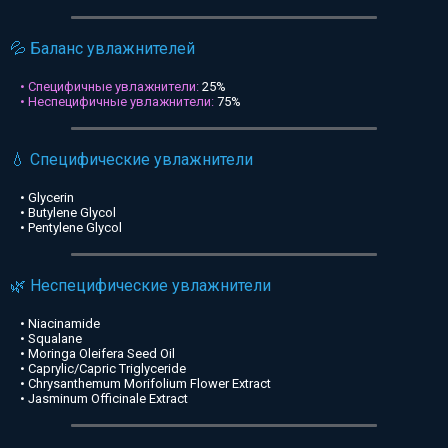
💦 Баланс увлажнителей
• Специфичные увлажнители:
25%
• Неспецифичные увлажнители:
75%
💧 Специфические увлажнители
• Glycerin
• Butylene Glycol
• Pentylene Glycol
🌿 Неспецифические увлажнители
• Niacinamide
• Squalane
• Moringa Oleifera Seed Oil
• Caprylic/Capric Triglyceride
• Chrysanthemum Morifolium Flower Extract
• Jasminum Officinale Extract