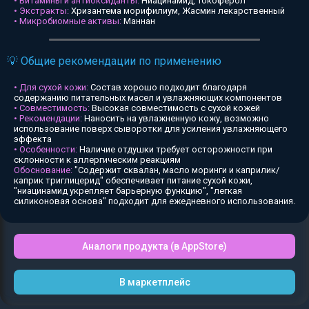
• Витамины и антиоксиданты:
Ниацинамид, Токоферол
• Экстракты:
Хризантема морифилиум, Жасмин лекарственный
• Микробиомные активы:
Маннан
💡 Общие рекомендации по применению
• Для сухой кожи:
Состав хорошо подходит благодаря
содержанию питательных масел и увлажняющих компонентов
• Совместимость:
Высокая совместимость с сухой кожей
• Рекомендации:
Наносить на увлажненную кожу, возможно
использование поверх сыворотки для усиления увлажняющего
эффекта
• Особенности:
Наличие отдушки требует осторожности при
склонности к аллергическим реакциям
Обоснование:
"Содержит сквалан, масло моринги и каприлик/
каприк триглицерид" обеспечивает питание сухой кожи,
"ниацинамид укрепляет барьерную функцию", "легкая
силиконовая основа" подходит для ежедневного использования.
Аналоги продукта (в AppStore)
В маркетплейс