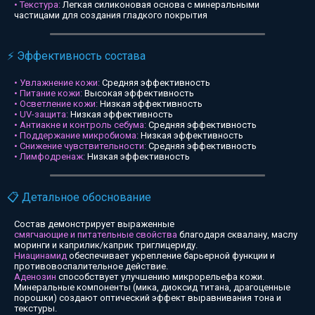
• Текстура:
Легкая силиконовая основа с минеральными
частицами для создания гладкого покрытия
⚡ Эффективность состава
• Увлажнение кожи:
Средняя эффективность
• Питание кожи:
Высокая эффективность
• Осветление кожи:
Низкая эффективность
• UV-защита:
Низкая эффективность
• Антиакне и контроль себума:
Средняя эффективность
• Поддержание микробиома:
Низкая эффективность
• Снижение чувствительности:
Средняя эффективность
• Лимфодренаж:
Низкая эффективность
📋 Детальное обоснование
Состав демонстрирует выраженные
смягчающие и питательные свойства
благодаря сквалану, маслу
моринги и каприлик/каприк триглицериду.
Ниацинамид
обеспечивает укрепление барьерной функции и
противовоспалительное действие.
Аденозин
способствует улучшению микрорельефа кожи.
Минеральные компоненты (мика, диоксид титана, драгоценные
порошки) создают оптический эффект выравнивания тона и
текстуры.