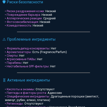
🛡️ Риски безопасности
• Риски раздражения кожи:
Низкий
• Повреждение барьера:
Низкий
• Аллергические реакции:
Средний
• Фотосенсибилизация:
Низкий
• Комедогенность:
Низкий
⚠️ Проблемные ингредиенты
• Формальдегид-консерванты:
Нет
• Ароматизаторы:
Есть (Fragrance/Parfum)
• Спирты:
Нет
• Агрессивные ПАВы:
Нет
• Парабены:
Нет
• Нестабильные SPF-фильтры:
Нет
🧬 Активные ингредиенты
• Кислоты и энзимы:
Отсутствуют
• Пептиды и факторы роста:
Аденозин
• Специфические ингредиенты:
Драгоценные порошки (аметист,
жемчуг, рубин, алмаз, платина)
• Ретиноиды:
Отсутствуют