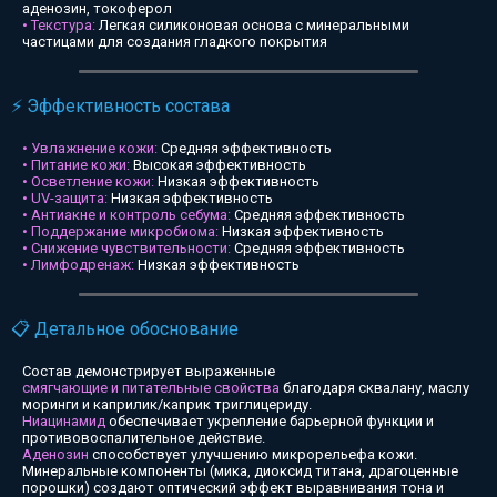
аденозин, токоферол
• Текстура:
Легкая силиконовая основа с минеральными
частицами для создания гладкого покрытия
⚡ Эффективность состава
• Увлажнение кожи:
Средняя эффективность
• Питание кожи:
Высокая эффективность
• Осветление кожи:
Низкая эффективность
• UV-защита:
Низкая эффективность
• Антиакне и контроль себума:
Средняя эффективность
• Поддержание микробиома:
Низкая эффективность
• Снижение чувствительности:
Средняя эффективность
• Лимфодренаж:
Низкая эффективность
📋 Детальное обоснование
Состав демонстрирует выраженные
смягчающие и питательные свойства
благодаря сквалану, маслу
моринги и каприлик/каприк триглицериду.
Ниацинамид
обеспечивает укрепление барьерной функции и
противовоспалительное действие.
Аденозин
способствует улучшению микрорельефа кожи.
Минеральные компоненты (мика, диоксид титана, драгоценные
порошки) создают оптический эффект выравнивания тона и