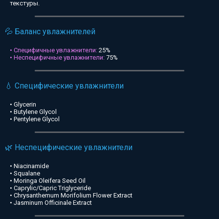
текстуры.
💦 Баланс увлажнителей
• Специфичные увлажнители:
25%
• Неспецифичные увлажнители:
75%
💧 Специфические увлажнители
• Glycerin
• Butylene Glycol
• Pentylene Glycol
🌿 Неспецифические увлажнители
• Niacinamide
• Squalane
• Moringa Oleifera Seed Oil
• Caprylic/Capric Triglyceride
• Chrysanthemum Morifolium Flower Extract
• Jasminum Officinale Extract