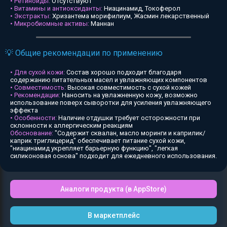
• Ретиноиды:
Отсутствуют
• Витамины и антиоксиданты:
Ниацинамид, Токоферол
• Экстракты:
Хризантема морифилиум, Жасмин лекарственный
• Микробиомные активы:
Маннан
💡 Общие рекомендации по применению
• Для сухой кожи:
Состав хорошо подходит благодаря
содержанию питательных масел и увлажняющих компонентов
• Совместимость:
Высокая совместимость с сухой кожей
• Рекомендации:
Наносить на увлажненную кожу, возможно
использование поверх сыворотки для усиления увлажняющего
эффекта
• Особенности:
Наличие отдушки требует осторожности при
склонности к аллергическим реакциям
Обоснование:
"Содержит сквалан, масло моринги и каприлик/
каприк триглицерид" обеспечивает питание сухой кожи,
"ниацинамид укрепляет барьерную функцию", "легкая
силиконовая основа" подходит для ежедневного использования.
Аналоги продукта (в AppStore)
В маркетплейс