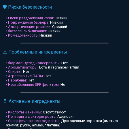
🛡️ Риски безопасности
• Риски раздражения кожи:
Низкий
• Повреждение барьера:
Низкий
• Аллергические реакции:
Средний
• Фотосенсибилизация:
Низкий
• Комедогенность:
Низкий
⚠️ Проблемные ингредиенты
• Формальдегид-консерванты:
Нет
• Ароматизаторы:
Есть (Fragrance/Parfum)
• Спирты:
Нет
• Агрессивные ПАВы:
Нет
• Парабены:
Нет
• Нестабильные SPF-фильтры:
Нет
🧬 Активные ингредиенты
• Кислоты и энзимы:
Отсутствуют
• Пептиды и факторы роста:
Аденозин
• Специфические ингредиенты:
Драгоценные порошки (аметист,
жемчуг, рубин, алмаз, платина)