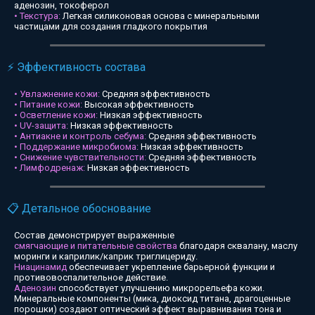
аденозин, токоферол
• Текстура:
Легкая силиконовая основа с минеральными
частицами для создания гладкого покрытия
⚡ Эффективность состава
• Увлажнение кожи:
Средняя эффективность
• Питание кожи:
Высокая эффективность
• Осветление кожи:
Низкая эффективность
• UV-защита:
Низкая эффективность
• Антиакне и контроль себума:
Средняя эффективность
• Поддержание микробиома:
Низкая эффективность
• Снижение чувствительности:
Средняя эффективность
• Лимфодренаж:
Низкая эффективность
📋 Детальное обоснование
Состав демонстрирует выраженные
смягчающие и питательные свойства
благодаря сквалану, маслу
моринги и каприлик/каприк триглицериду.
Ниацинамид
обеспечивает укрепление барьерной функции и
противовоспалительное действие.
Аденозин
способствует улучшению микрорельефа кожи.
Минеральные компоненты (мика, диоксид титана, драгоценные
порошки) создают оптический эффект выравнивания тона и