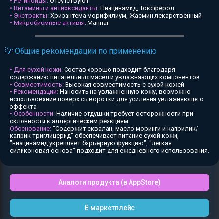
• Ретиноиды:
Отсутствуют
• Витамины и антиоксиданты:
Ниацинамид, Токоферол
• Экстракты:
Хризантема морифилиум, Жасмин лекарственный
• Микробиомные активы:
Маннан
💡 Общие рекомендации по применению
• Для сухой кожи:
Состав хорошо подходит благодаря
содержанию питательных масел и увлажняющих компонентов
• Совместимость:
Высокая совместимость с сухой кожей
• Рекомендации:
Наносить на увлажненную кожу, возможно
использование поверх сыворотки для усиления увлажняющего
эффекта
• Особенности:
Наличие отдушки требует осторожности при
склонности к аллергическим реакциям
Обоснование:
"Содержит сквалан, масло моринги и каприлик/
каприк триглицерид" обеспечивает питание сухой кожи,
"ниацинамид укрепляет барьерную функцию", "легкая
силиконовая основа" подходит для ежедневного использования.
Аналоги продукта (в AppStore)
В маркетплейс