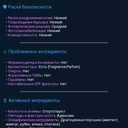
🛡️ Риски безопасности
• Риски раздражения кожи:
Низкий
• Повреждение барьера:
Низкий
• Аллергические реакции:
Средний
• Фотосенсибилизация:
Низкий
• Комедогенность:
Низкий
⚠️ Проблемные ингредиенты
• Формальдегид-консерванты:
Нет
• Ароматизаторы:
Есть (Fragrance/Parfum)
• Спирты:
Нет
• Агрессивные ПАВы:
Нет
• Парабены:
Нет
• Нестабильные SPF-фильтры:
Нет
🧬 Активные ингредиенты
• Кислоты и энзимы:
Отсутствуют
• Пептиды и факторы роста:
Аденозин
• Специфические ингредиенты:
Драгоценные порошки (аметист,
жемчуг, рубин, алмаз, платина)