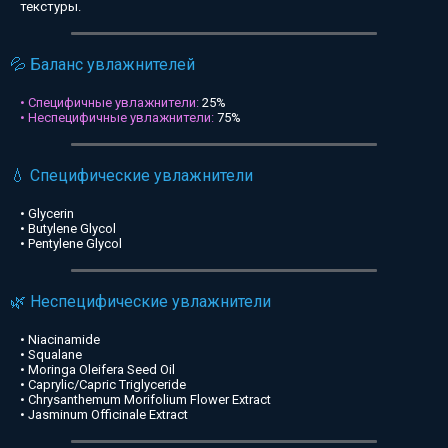
текстуры.
💦 Баланс увлажнителей
• Специфичные увлажнители:
25%
• Неспецифичные увлажнители:
75%
💧 Специфические увлажнители
• Glycerin
• Butylene Glycol
• Pentylene Glycol
🌿 Неспецифические увлажнители
• Niacinamide
• Squalane
• Moringa Oleifera Seed Oil
• Caprylic/Capric Triglyceride
• Chrysanthemum Morifolium Flower Extract
• Jasminum Officinale Extract