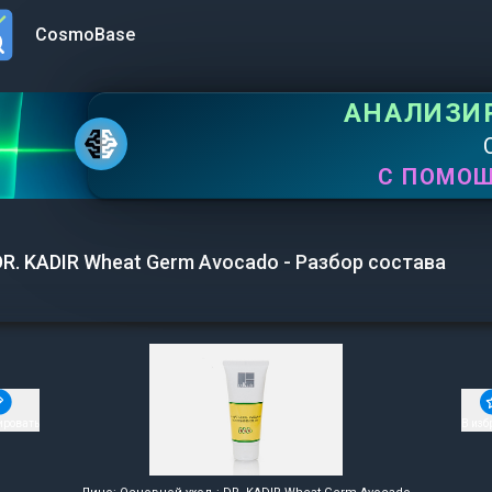
CosmoBase
n menu
АНАЛИЗИ
С ПОМО
DR. KADIR Wheat Germ Avocado - Разбор состава
ировать
В изб