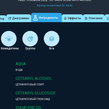
Лицо: Основной уход : DR. KADIR Wheat Germ Avocado
Бренд косметики Dr. Kadir
Ингредиенты
Диаграммы
Эффекты
Описание
бор
Комедогены
Группы
Все
AQUA
ВОДА
CETEARYL ALCOHOL
ЦЕТЕАРИЛОВЫЙ СПИРТ
CETEARYL GLUCOSIDE
ЦЕТЕАРИЛОВЫЙ ГЛЮКОЗИД
SQUALENE OIL