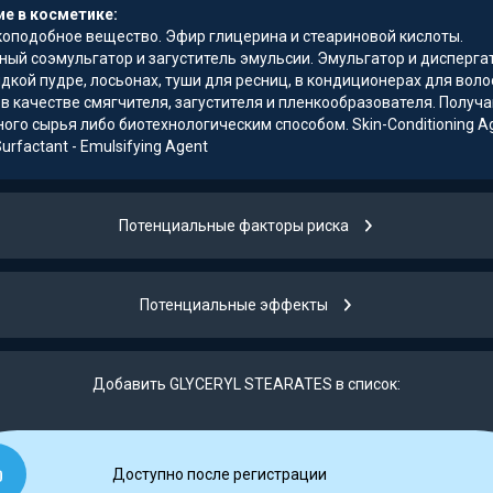
е в косметике:
коподобное вещество. Эфир глицерина и стеариновой кислоты.
ный соэмульгатор и загуститель эмульсии. Эмульгатор и дисперга
дкой пудре, лосьонах, туши для ресниц, в кондиционерах для вол
в качестве смягчителя, загустителя и пленкообразователя. Получа
ого сырья либо биотехнологическим способом. Skin-Conditioning Ag
Surfactant - Emulsifying Agent
Потенциальные факторы риска
Потенциальные эффекты
Добавить GLYCERYL STEARATES в список:
Доступно после регистрации