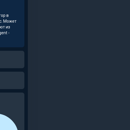
тор в
ос. Может
ют из
ent -