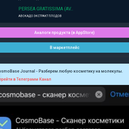
PERSEA GRATISSIMA (AV...
АВОКАДО ЭКСТРАКТ ПЛОДОВ
Аналоги продукта (в AppStore)
В маркетплейс
osmoBase Journal - Разберем любую косметику на молекулы.
ерейти в Телеграмм Канал