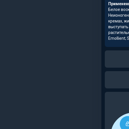
Применени
Белое вос
Неионоген
кремах, жи
выступать 
растительн
Emollient; 