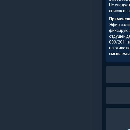
Не следуе
список ве
Применени
Эфир сали
фиксирующ
отдушек д
009/2011 
на этикетк
смываемых