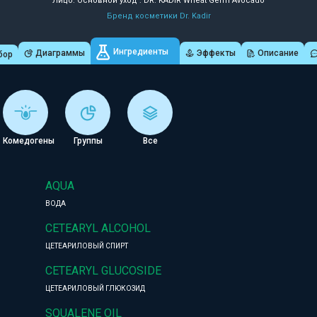
Лицо: Основной уход : DR. KADIR Wheat Germ Avocado
Бренд косметики Dr. Kadir
Ингредиенты
Диаграммы
Эффекты
Описание
бор
Комедогены
Группы
Все
AQUA
ВОДА
CETEARYL ALCOHOL
ЦЕТЕАРИЛОВЫЙ СПИРТ
CETEARYL GLUCOSIDE
ЦЕТЕАРИЛОВЫЙ ГЛЮКОЗИД
SQUALENE OIL