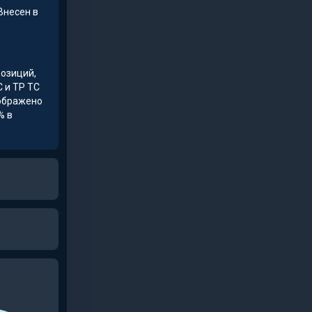
Внесен в
озиций,
 и ТР ТС
тображено
% в