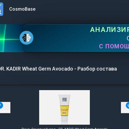
CosmoBase
n menu
АНАЛИЗИ
С ПОМО
DR. KADIR Wheat Germ Avocado - Разбор состава
ировать
В изб