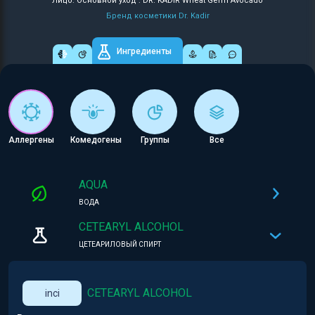
Лицо: Основной уход : DR. KADIR Wheat Germ Avocado
Бренд косметики Dr. Kadir
Ингредиенты
Аллергены
Комедогены
Группы
Все
AQUA
ВОДА
CETEARYL ALCOHOL
ЦЕТЕАРИЛОВЫЙ СПИРТ
CETEARYL ALCOHOL
inci