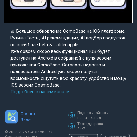
🍏 Большое обновление ComoBase на IOS платформе.
Рутины;Тесты; AI рекомендации; AI подбор продуктов
по всей базе Letu & Goldenapple.
Уже совсем скоро весь функционал IOS будет
доступен на Android в собранной с нуля версии
приложения ComoBase. Осталось недолго и
пользователи Android уже скоро получат
возможность ощутить всю красоту, удобство и мощь
IOS версии CosmoBase.
Подробнее в нашем канале.
Подписывайтесь
Cosmo
на наш канал
Base
Техподдержка
24/7
© 2013-2025 «СosmoBase» -
Сканер косметики