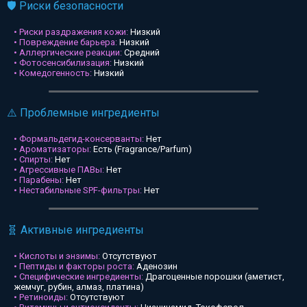
🛡️ Риски безопасности
• Риски раздражения кожи:
Низкий
• Повреждение барьера:
Низкий
• Аллергические реакции:
Средний
• Фотосенсибилизация:
Низкий
• Комедогенность:
Низкий
⚠️ Проблемные ингредиенты
• Формальдегид-консерванты:
Нет
• Ароматизаторы:
Есть (Fragrance/Parfum)
• Спирты:
Нет
• Агрессивные ПАВы:
Нет
• Парабены:
Нет
• Нестабильные SPF-фильтры:
Нет
🧬 Активные ингредиенты
• Кислоты и энзимы:
Отсутствуют
• Пептиды и факторы роста:
Аденозин
• Специфические ингредиенты:
Драгоценные порошки (аметист,
жемчуг, рубин, алмаз, платина)
• Ретиноиды:
Отсутствуют