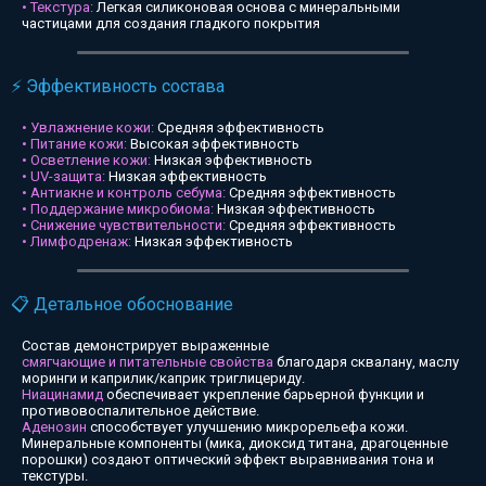
• Текстура:
Легкая силиконовая основа с минеральными
частицами для создания гладкого покрытия
⚡ Эффективность состава
• Увлажнение кожи:
Средняя эффективность
• Питание кожи:
Высокая эффективность
• Осветление кожи:
Низкая эффективность
• UV-защита:
Низкая эффективность
• Антиакне и контроль себума:
Средняя эффективность
• Поддержание микробиома:
Низкая эффективность
• Снижение чувствительности:
Средняя эффективность
• Лимфодренаж:
Низкая эффективность
📋 Детальное обоснование
Состав демонстрирует выраженные
смягчающие и питательные свойства
благодаря сквалану, маслу
моринги и каприлик/каприк триглицериду.
Ниацинамид
обеспечивает укрепление барьерной функции и
противовоспалительное действие.
Аденозин
способствует улучшению микрорельефа кожи.
Минеральные компоненты (мика, диоксид титана, драгоценные
порошки) создают оптический эффект выравнивания тона и
текстуры.