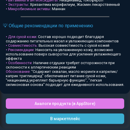
• Витамины и антиоксиданты:
Ниацинамид, Токоферол
• Экстракты:
Хризантема морифилиум, Жасмин лекарственный
• Микробиомные активы:
Маннан
💡 Общие рекомендации по применению
• Для сухой кожи:
Состав хорошо подходит благодаря
содержанию питательных масел и увлажняющих компонентов
• Совместимость:
Высокая совместимость с сухой кожей
• Рекомендации:
Наносить на увлажненную кожу, возможно
использование поверх сыворотки для усиления увлажняющего
эффекта
• Особенности:
Наличие отдушки требует осторожности при
склонности к аллергическим реакциям
Обоснование:
"Содержит сквалан, масло моринги и каприлик/
каприк триглицерид" обеспечивает питание сухой кожи,
"ниацинамид укрепляет барьерную функцию", "легкая
силиконовая основа" подходит для ежедневного использования.
Аналоги продукта (в AppStore)
В маркетплейс