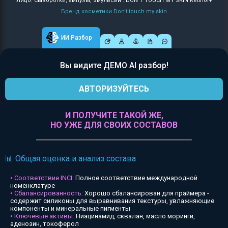
Лицо: Сыворотки, ампулы, эмульсии : DON'T TOUCH MY SKIN Retinol+
Бренд косметики Don't touch my skin
ИИ Разбор
Вы видите ДЕМО AI разбор!
АВТОРИЗУЙТЕСЬ
И ПОЛУЧИТЕ ТАКОЙ ЖЕ,
НО УЖЕ ДЛЯ СВОИХ СОСТАВОВ
📊 Общая оценка и анализ состава
• Соответствие INCI:
Полное соответствие международной
номенклатуре
• Сбалансированность:
Хорошо сбалансирован для праймера -
содержит силиконы для выравнивания текстуры, увлажняющие
компоненты и минеральные пигменты
• Ключевые активы:
Ниацинамид, сквалан, масло моринги,
аденозин, токоферол