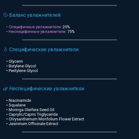
💦 Баланс увлажнителей
• Специфичные увлажнители:
25%
• Неспецифичные увлажнители:
75%
💧 Специфические увлажнители
• Glycerin
• Butylene Glycol
• Pentylene Glycol
🌿 Неспецифические увлажнители
• Niacinamide
• Squalane
• Moringa Oleifera Seed Oil
• Caprylic/Capric Triglyceride
• Chrysanthemum Morifolium Flower Extract
• Jasminum Officinale Extract