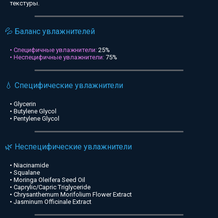
текстуры.
💦 Баланс увлажнителей
• Специфичные увлажнители:
25%
• Неспецифичные увлажнители:
75%
💧 Специфические увлажнители
• Glycerin
• Butylene Glycol
• Pentylene Glycol
🌿 Неспецифические увлажнители
• Niacinamide
• Squalane
• Moringa Oleifera Seed Oil
• Caprylic/Capric Triglyceride
• Chrysanthemum Morifolium Flower Extract
• Jasminum Officinale Extract