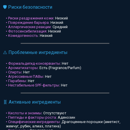
🛡️ Риски безопасности
• Риски раздражения кожи:
Низкий
• Повреждение барьера:
Низкий
• Аллергические реакции:
Средний
• Фотосенсибилизация:
Низкий
• Комедогенность:
Низкий
⚠️ Проблемные ингредиенты
• Формальдегид-консерванты:
Нет
• Ароматизаторы:
Есть (Fragrance/Parfum)
• Спирты:
Нет
• Агрессивные ПАВы:
Нет
• Парабены:
Нет
• Нестабильные SPF-фильтры:
Нет
🧬 Активные ингредиенты
• Кислоты и энзимы:
Отсутствуют
• Пептиды и факторы роста:
Аденозин
• Специфические ингредиенты:
Драгоценные порошки (аметист,
жемчуг, рубин, алмаз, платина)