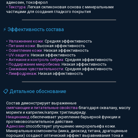
аденозин, токоферол
• Текстура:
Легкая силиконовая основа с минеральными
частицами для создания гладкого покрытия
⚡ Эффективность состава
• Увлажнение кожи:
Средняя эффективность
• Питание кожи:
Высокая эффективность
• Осветление кожи:
Низкая эффективность
• UV-защита:
Низкая эффективность
• Антиакне и контроль себума:
Средняя эффективность
• Поддержание микробиома:
Низкая эффективность
• Снижение чувствительности:
Средняя эффективность
• Лимфодренаж:
Низкая эффективность
📋 Детальное обоснование
Состав демонстрирует выраженные
смягчающие и питательные свойства
благодаря сквалану, маслу
моринги и каприлик/каприк триглицериду.
Ниацинамид
обеспечивает укрепление барьерной функции и
противовоспалительное действие.
Аденозин
способствует улучшению микрорельефа кожи.
Минеральные компоненты (мика, диоксид титана, драгоценные
порошки) создают оптический эффект выравнивания тона и