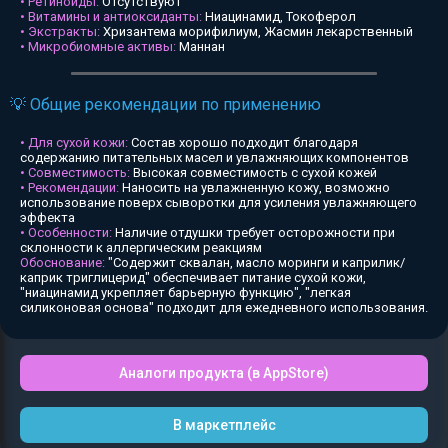
• Ретиноиды:
Отсутствуют
• Витамины и антиоксиданты:
Ниацинамид, Токоферол
• Экстракты:
Хризантема морифилиум, Жасмин лекарственный
• Микробиомные активы:
Маннан
💡 Общие рекомендации по применению
• Для сухой кожи:
Состав хорошо подходит благодаря
содержанию питательных масел и увлажняющих компонентов
• Совместимость:
Высокая совместимость с сухой кожей
• Рекомендации:
Наносить на увлажненную кожу, возможно
использование поверх сыворотки для усиления увлажняющего
эффекта
• Особенности:
Наличие отдушки требует осторожности при
склонности к аллергическим реакциям
Обоснование:
"Содержит сквалан, масло моринги и каприлик/
каприк триглицерид" обеспечивает питание сухой кожи,
"ниацинамид укрепляет барьерную функцию", "легкая
силиконовая основа" подходит для ежедневного использования.
Аналоги продукта (в AppStore)
В маркетплейс