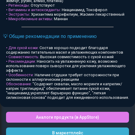
жемчуг, рубин, алмаз, платина)
• Ретиноиды:
Отсутствуют
• Витамины и антиоксиданты:
Ниацинамид, Токоферол
• Экстракты:
Хризантема морифилиум, Жасмин лекарственный
• Микробиомные активы:
Маннан
💡 Общие рекомендации по применению
• Для сухой кожи:
Состав хорошо подходит благодаря
содержанию питательных масел и увлажняющих компонентов
• Совместимость:
Высокая совместимость с сухой кожей
• Рекомендации:
Наносить на увлажненную кожу, возможно
использование поверх сыворотки для усиления увлажняющего
эффекта
• Особенности:
Наличие отдушки требует осторожности при
склонности к аллергическим реакциям
Обоснование:
"Содержит сквалан, масло моринги и каприлик/
каприк триглицерид" обеспечивает питание сухой кожи,
"ниацинамид укрепляет барьерную функцию", "легкая
силиконовая основа" подходит для ежедневного использования.
Аналоги продукта (в AppStore)
В маркетплейс