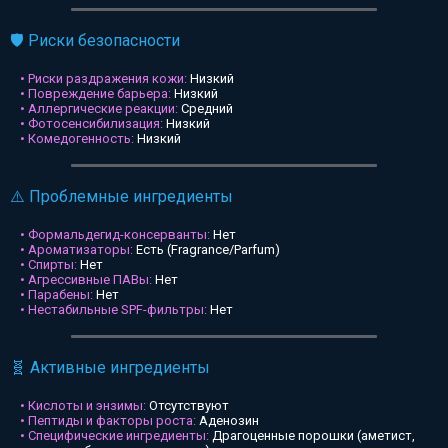
🛡️ Риски безопасности
• Риски раздражения кожи:
Низкий
• Повреждение барьера:
Низкий
• Аллергические реакции:
Средний
• Фотосенсибилизация:
Низкий
• Комедогенность:
Низкий
⚠️ Проблемные ингредиенты
• Формальдегид-консерванты:
Нет
• Ароматизаторы:
Есть (Fragrance/Parfum)
• Спирты:
Нет
• Агрессивные ПАВы:
Нет
• Парабены:
Нет
• Нестабильные SPF-фильтры:
Нет
🧬 Активные ингредиенты
• Кислоты и энзимы:
Отсутствуют
• Пептиды и факторы роста:
Аденозин
• Специфические ингредиенты:
Драгоценные порошки (аметист,