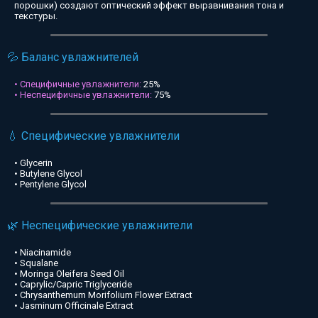
порошки) создают оптический эффект выравнивания тона и
текстуры.
💦 Баланс увлажнителей
• Специфичные увлажнители:
25%
• Неспецифичные увлажнители:
75%
💧 Специфические увлажнители
• Glycerin
• Butylene Glycol
• Pentylene Glycol
🌿 Неспецифические увлажнители
• Niacinamide
• Squalane
• Moringa Oleifera Seed Oil
• Caprylic/Capric Triglyceride
• Chrysanthemum Morifolium Flower Extract
• Jasminum Officinale Extract