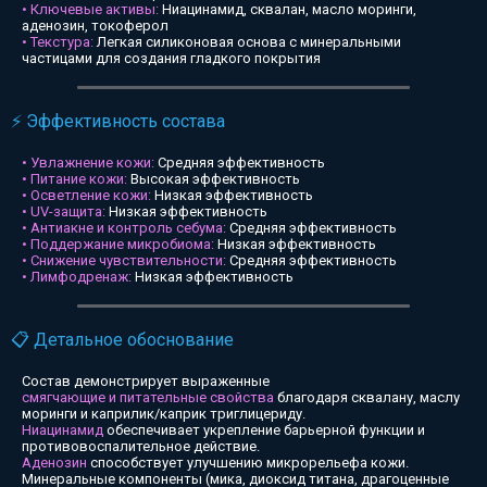
• Ключевые активы:
Ниацинамид, сквалан, масло моринги,
аденозин, токоферол
• Текстура:
Легкая силиконовая основа с минеральными
частицами для создания гладкого покрытия
⚡ Эффективность состава
• Увлажнение кожи:
Средняя эффективность
• Питание кожи:
Высокая эффективность
• Осветление кожи:
Низкая эффективность
• UV-защита:
Низкая эффективность
• Антиакне и контроль себума:
Средняя эффективность
• Поддержание микробиома:
Низкая эффективность
• Снижение чувствительности:
Средняя эффективность
• Лимфодренаж:
Низкая эффективность
📋 Детальное обоснование
Состав демонстрирует выраженные
смягчающие и питательные свойства
благодаря сквалану, маслу
моринги и каприлик/каприк триглицериду.
Ниацинамид
обеспечивает укрепление барьерной функции и
противовоспалительное действие.
Аденозин
способствует улучшению микрорельефа кожи.
Минеральные компоненты (мика, диоксид титана, драгоценные