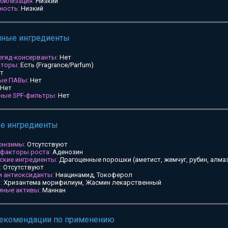
билизация:
Низкий
ность:
Низкий
мные ингредиенты
егид-консерванты:
Нет
аторы:
Есть (Fragrance/Parfum)
т
ные ПАВы:
Нет
Нет
ьные SPF-фильтры:
Нет
ые ингредиенты
 энзимы:
Отсутствуют
 факторы роста:
Аденозин
ские ингредиенты:
Драгоценные порошки (аметист, жемчуг, рубин, алмаз
:
Отсутствуют
и антиоксиданты:
Ниацинамид, Токоферол
:
Хризантема морифилиум, Жасмин лекарственный
мные активы:
Маннан
рекомендации по применению