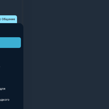
Общение
 для
адкого