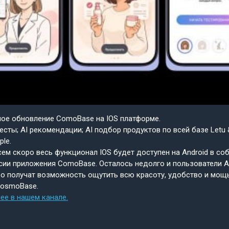
шое обновление ComoBase на IOS платформе.
есты; AI рекомендации; AI подбор продуктов по всей базе Letu 
ple.
ем скоро весь функционал IOS будет доступен на Android в со
сии приложения ComoBase. Осталось недолго и пользователи A
о получат возможность ощутить всю красоту, удобство и мощ
CosmoBase.
ее в нашем канале.