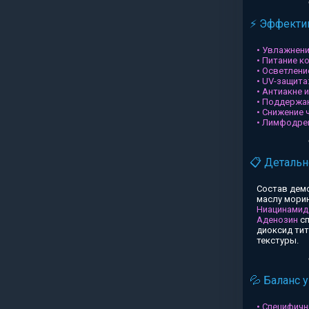
⚡ Эффектив
• Увлажнени
• Питание к
• Осветлени
• UV-защита
• Антиакне 
• Поддержа
• Снижение 
• Лимфодре
📋 Детальн
Состав дем
маслу морин
Ниацинамид
Аденозин
сп
диоксид ти
текстуры.
💦 Баланс 
• Специфичн