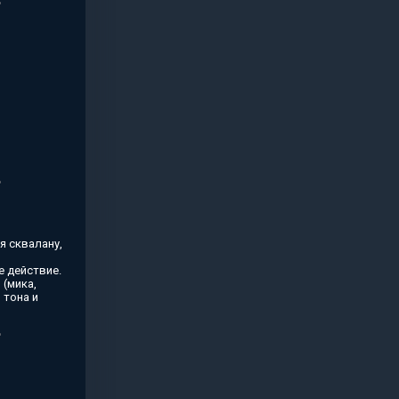
я сквалану,
 действие.
(мика,
 тона и