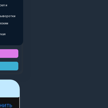
сел и
 сыворотки
еским
гкая