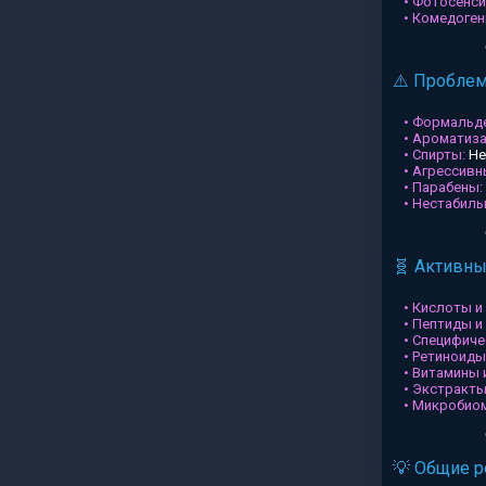
• Фотосенси
• Комедоген
⚠️ Пробле
• Формальд
• Ароматиз
• Спирты:
Не
• Агрессив
• Парабены:
• Нестабил
🧬 Активн
• Кислоты и
• Пептиды и
• Специфиче
• Ретиноиды
• Витамины 
• Экстракты
• Микробио
💡 Общие 