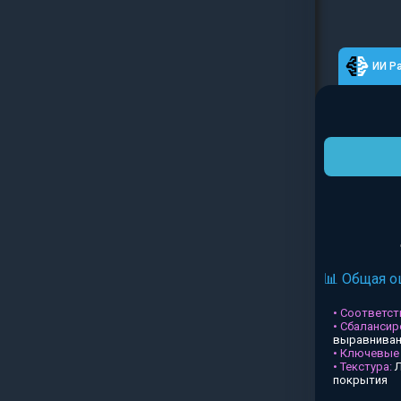
ИИ Р
📊 Общая о
• Соответств
• Сбалансир
выравниван
• Ключевые
• Текстура:
Л
покрытия