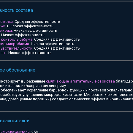
ность состава
е кожи:
Средняя эффективность
ожи:
Высокая эффективность
е кожи:
Низкая эффективность
:
Низкая эффективность
и контроль себума:
Средняя эффективность
ние микробиома:
Низкая эффективность
чувствительности:
Средняя эффективность
наж:
Низкая эффективность
ое обоснование
онстрирует выраженные
смягчающие и питательные свойства
благодар
ги и каприлик/каприк триглицериду.
обеспечивает укрепление барьерной функции и противовоспалительное
особствует улучшению микрорельефа кожи. Минеральные компоненты 
тана, драгоценные порошки) создают оптический эффект выравнивания
увлажнителей
ые увлажнители:
25%