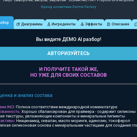
Лицо: Сыворотки, ампулы, эмульсии : DERMA FACTORY Propolis 65% Ampoule
Бренд косметики Derma Factory
азбор
Диаграммы
Ингредиенты
Эффекты
Описание
Вы видите ДЕМО AI разбор!
АВТОРИЗУЙТЕСЬ
И ПОЛУЧИТЕ ТАКОЙ ЖЕ,
НО УЖЕ ДЛЯ СВОИХ СОСТАВОВ
ценка и анализ состава
ие INCI:
Полное соответствие международной номенклатуре
ованность:
Хорошо сбалансирован для праймера - содержит силиконы
ия текстуры, увлажняющие компоненты и минеральные пигменты
 активы:
Ниацинамид, сквалан, масло моринги, аденозин, токоферол
егкая силиконовая основа с минеральными частицами для создания гл