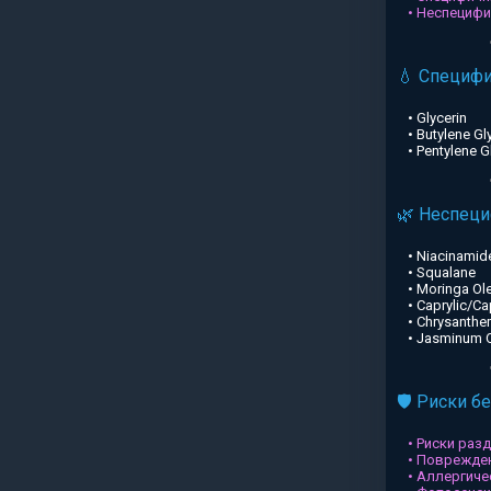
• Неспециф
💧 Специф
• Glycerin
• Butylene Gl
• Pentylene G
🌿 Неспец
• Niacinamid
• Squalane
• Moringa Ole
• Caprylic/Ca
• Chrysanthe
• Jasminum Of
🛡️ Риски б
• Риски раз
• Поврежден
• Аллергиче