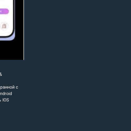
&
бранной с
ndroid
ь IOS