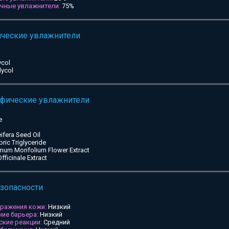
ичные увлажнители:
75%
ические увлажнители
ycol
lycol
ифические увлажнители
e
ifera Seed Oil
pric Triglyceride
mum Morifolium Flower Extract
ficinale Extract
езопасности
дражения кожи:
Низкий
ие барьера:
Низкий
ские реакции:
Средний