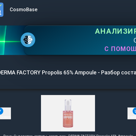
CosmoBase
n menu
АНАЛИЗИ
С ПОМО
DERMA FACTORY Propolis 65% Ampoule - Разбор сост
ировать
В изб