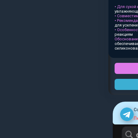
• Для сухой
увлажняющи
• Совместим
• Рекоменда
для усилен
• Особеннос
реакциям
Обосновани
обеспечивае
силиконова
C
П