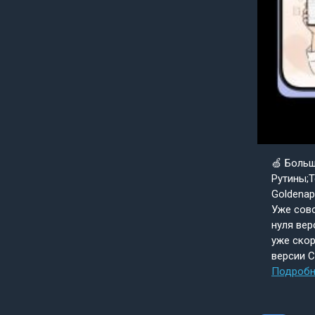
🍏 Боль
Рутины;Т
Goldenap
Уже совс
нуля вер
уже скор
версии 
Подробн