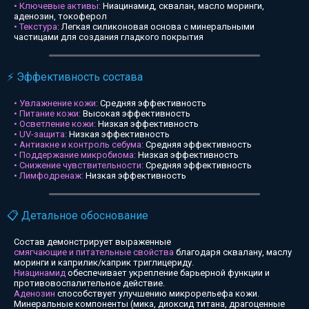
• Ключевые активы:
Ниацинамид, сквалан, масло моринги,
аденозин, токоферол
• Текстура:
Легкая силиконовая основа с минеральными
частицами для создания гладкого покрытия
⚡ Эффективность состава
• Увлажнение кожи:
Средняя эффективность
• Питание кожи:
Высокая эффективность
• Осветление кожи:
Низкая эффективность
• UV-защита:
Низкая эффективность
• Антиакне и контроль себума:
Средняя эффективность
• Поддержание микробиома:
Низкая эффективность
• Снижение чувствительности:
Средняя эффективность
• Лимфодренаж:
Низкая эффективность
📋 Детальное обоснование
Состав демонстрирует выраженные
смягчающие и питательные свойства
благодаря сквалану, маслу
моринги и каприлик/каприк триглицериду.
Ниацинамид
обеспечивает укрепление барьерной функции и
противовоспалительное действие.
Аденозин
способствует улучшению микрорельефа кожи.
Минеральные компоненты (мика, диоксид титана, драгоценные