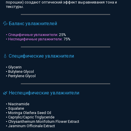
порошки) создают оптический эффект выравнивания тона и
текстуры.
💦 Баланс увлажнителей
• Специфичные увлажнители:
25%
• Неспецифичные увлажнители:
75%
💧 Специфические увлажнители
• Glycerin
• Butylene Glycol
• Pentylene Glycol
🌿 Неспецифические увлажнители
• Niacinamide
• Squalane
• Moringa Oleifera Seed Oil
• Caprylic/Capric Triglyceride
• Chrysanthemum Morifolium Flower Extract
• Jasminum Officinale Extract