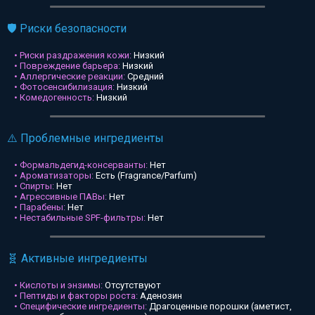
🛡️ Риски безопасности
• Риски раздражения кожи:
Низкий
• Повреждение барьера:
Низкий
• Аллергические реакции:
Средний
• Фотосенсибилизация:
Низкий
• Комедогенность:
Низкий
⚠️ Проблемные ингредиенты
• Формальдегид-консерванты:
Нет
• Ароматизаторы:
Есть (Fragrance/Parfum)
• Спирты:
Нет
• Агрессивные ПАВы:
Нет
• Парабены:
Нет
• Нестабильные SPF-фильтры:
Нет
🧬 Активные ингредиенты
• Кислоты и энзимы:
Отсутствуют
• Пептиды и факторы роста:
Аденозин
• Специфические ингредиенты:
Драгоценные порошки (аметист,