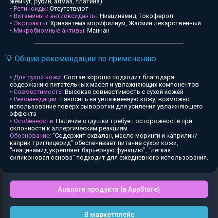
жемчуг, рубин, алмаз, платина)
• Ретиноиды:
Отсутствуют
• Витамины и антиоксиданты:
Ниацинамид, Токоферол
• Экстракты:
Хризантема морифилиум, Жасмин лекарственный
• Микробиомные активы:
Маннан
💡 Общие рекомендации по применению
• Для сухой кожи:
Состав хорошо подходит благодаря
содержанию питательных масел и увлажняющих компонентов
• Совместимость:
Высокая совместимость с сухой кожей
• Рекомендации:
Наносить на увлажненную кожу, возможно
использование поверх сыворотки для усиления увлажняющего
эффекта
• Особенности:
Наличие отдушки требует осторожности при
склонности к аллергическим реакциям
Обоснование:
"Содержит сквалан, масло моринги и каприлик/
каприк триглицерид" обеспечивает питание сухой кожи,
"ниацинамид укрепляет барьерную функцию", "легкая
силиконовая основа" подходит для ежедневного использования.
Аналоги продукта (в AppStore)
В маркетплейс