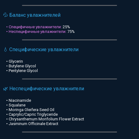
💦 Баланс увлажнителей
• Специфичные увлажнители:
25%
• Неспецифичные увлажнители:
75%
💧 Специфические увлажнители
• Glycerin
• Butylene Glycol
• Pentylene Glycol
🌿 Неспецифические увлажнители
• Niacinamide
• Squalane
• Moringa Oleifera Seed Oil
• Caprylic/Capric Triglyceride
• Chrysanthemum Morifolium Flower Extract
• Jasminum Officinale Extract