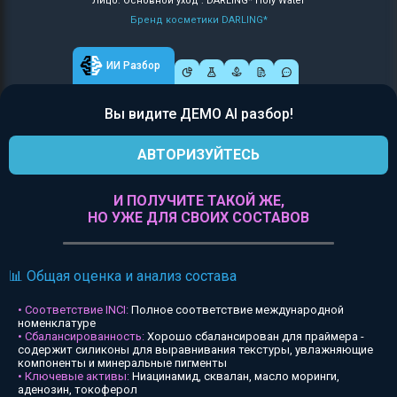
Лицо: Основной уход : DARLING* Holy Water
Бренд косметики DARLING*
ИИ Разбор
Вы видите ДЕМО AI разбор!
АВТОРИЗУЙТЕСЬ
И ПОЛУЧИТЕ ТАКОЙ ЖЕ,
НО УЖЕ ДЛЯ СВОИХ СОСТАВОВ
📊 Общая оценка и анализ состава
• Соответствие INCI:
Полное соответствие международной
номенклатуре
• Сбалансированность:
Хорошо сбалансирован для праймера -
содержит силиконы для выравнивания текстуры, увлажняющие
компоненты и минеральные пигменты
• Ключевые активы:
Ниацинамид, сквалан, масло моринги,
аденозин, токоферол