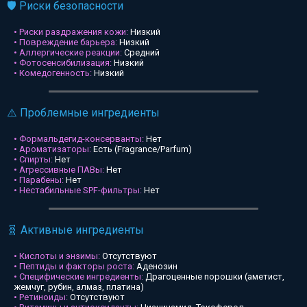
🛡️ Риски безопасности
• Риски раздражения кожи:
Низкий
• Повреждение барьера:
Низкий
• Аллергические реакции:
Средний
• Фотосенсибилизация:
Низкий
• Комедогенность:
Низкий
⚠️ Проблемные ингредиенты
• Формальдегид-консерванты:
Нет
• Ароматизаторы:
Есть (Fragrance/Parfum)
• Спирты:
Нет
• Агрессивные ПАВы:
Нет
• Парабены:
Нет
• Нестабильные SPF-фильтры:
Нет
🧬 Активные ингредиенты
• Кислоты и энзимы:
Отсутствуют
• Пептиды и факторы роста:
Аденозин
• Специфические ингредиенты:
Драгоценные порошки (аметист,
жемчуг, рубин, алмаз, платина)
• Ретиноиды:
Отсутствуют