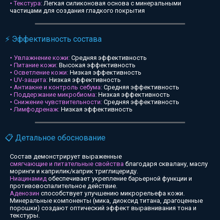
• Текстура:
Легкая силиконовая основа с минеральными
частицами для создания гладкого покрытия
⚡ Эффективность состава
• Увлажнение кожи:
Средняя эффективность
• Питание кожи:
Высокая эффективность
• Осветление кожи:
Низкая эффективность
• UV-защита:
Низкая эффективность
• Антиакне и контроль себума:
Средняя эффективность
• Поддержание микробиома:
Низкая эффективность
• Снижение чувствительности:
Средняя эффективность
• Лимфодренаж:
Низкая эффективность
📋 Детальное обоснование
Состав демонстрирует выраженные
смягчающие и питательные свойства
благодаря сквалану, маслу
моринги и каприлик/каприк триглицериду.
Ниацинамид
обеспечивает укрепление барьерной функции и
противовоспалительное действие.
Аденозин
способствует улучшению микрорельефа кожи.
Минеральные компоненты (мика, диоксид титана, драгоценные
порошки) создают оптический эффект выравнивания тона и
текстуры.