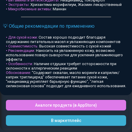
• Витамины и антиоксиданты:
Ниацинамид, Токоферол
• Экстракты:
Хризантема морифилиум, Жасмин лекарственный
• Микробиомные активы:
Маннан
💡 Общие рекомендации по применению
• Для сухой кожи:
Состав хорошо подходит благодаря
содержанию питательных масел и увлажняющих компонентов
• Совместимость:
Высокая совместимость с сухой кожей
• Рекомендации:
Наносить на увлажненную кожу, возможно
использование поверх сыворотки для усиления увлажняющего
эффекта
• Особенности:
Наличие отдушки требует осторожности при
склонности к аллергическим реакциям
Обоснование:
"Содержит сквалан, масло моринги и каприлик/
каприк триглицерид" обеспечивает питание сухой кожи,
"ниацинамид укрепляет барьерную функцию", "легкая
силиконовая основа" подходит для ежедневного использования.
Аналоги продукта (в AppStore)
В маркетплейс