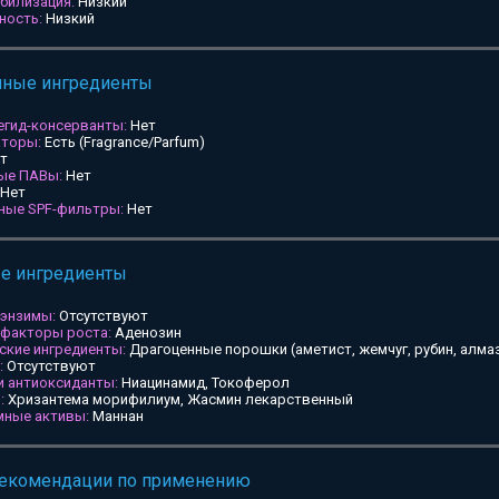
билизация:
Низкий
ность:
Низкий
мные ингредиенты
егид-консерванты:
Нет
аторы:
Есть (Fragrance/Parfum)
т
ные ПАВы:
Нет
Нет
ьные SPF-фильтры:
Нет
ые ингредиенты
 энзимы:
Отсутствуют
 факторы роста:
Аденозин
ские ингредиенты:
Драгоценные порошки (аметист, жемчуг, рубин, алмаз
:
Отсутствуют
и антиоксиданты:
Ниацинамид, Токоферол
:
Хризантема морифилиум, Жасмин лекарственный
мные активы:
Маннан
рекомендации по применению