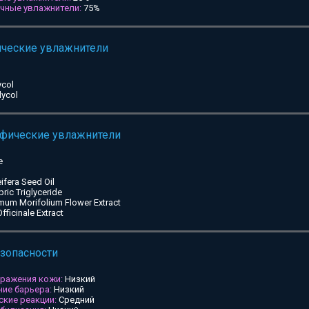
ичные увлажнители:
75%
ические увлажнители
ycol
lycol
ифические увлажнители
e
ifera Seed Oil
pric Triglyceride
mum Morifolium Flower Extract
ficinale Extract
езопасности
дражения кожи:
Низкий
ие барьера:
Низкий
ские реакции:
Средний