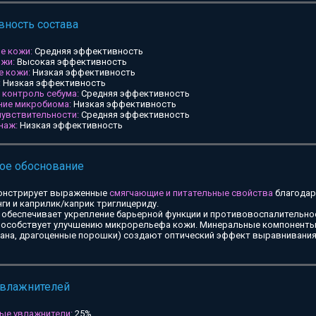
ность состава
е кожи:
Средняя эффективность
ожи:
Высокая эффективность
е кожи:
Низкая эффективность
:
Низкая эффективность
и контроль себума:
Средняя эффективность
ние микробиома:
Низкая эффективность
чувствительности:
Средняя эффективность
наж:
Низкая эффективность
ое обоснование
онстрирует выраженные
смягчающие и питательные свойства
благодар
ги и каприлик/каприк триглицериду.
обеспечивает укрепление барьерной функции и противовоспалительное
особствует улучшению микрорельефа кожи. Минеральные компоненты 
тана, драгоценные порошки) создают оптический эффект выравнивания
увлажнителей
ые увлажнители:
25%