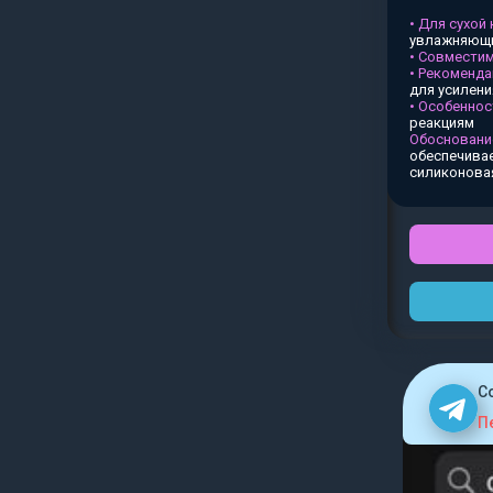
• Для сухой
увлажняющи
• Совместим
• Рекоменда
для усилен
• Особеннос
реакциям
Обосновани
обеспечивае
силиконова
C
П