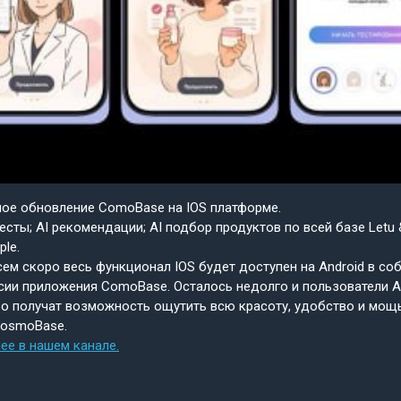
шое обновление ComoBase на IOS платформе.
есты; AI рекомендации; AI подбор продуктов по всей базе Letu 
ple.
ем скоро весь функционал IOS будет доступен на Android в со
сии приложения ComoBase. Осталось недолго и пользователи A
о получат возможность ощутить всю красоту, удобство и мощ
CosmoBase.
ее в нашем канале.