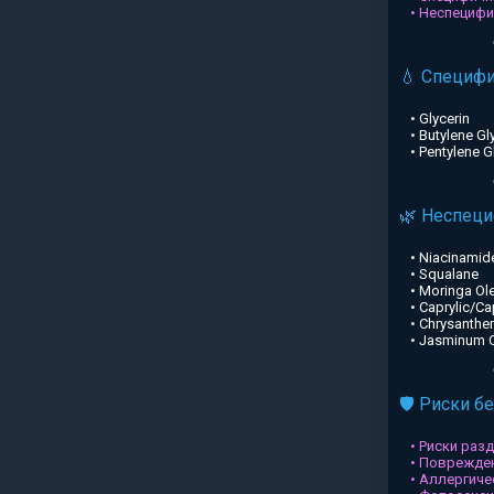
• Неспециф
💧 Специф
• Glycerin
• Butylene Gl
• Pentylene G
🌿 Неспец
• Niacinamid
• Squalane
• Moringa Ole
• Caprylic/Ca
• Chrysanthe
• Jasminum Of
🛡️ Риски б
• Риски раз
• Поврежден
• Аллергиче