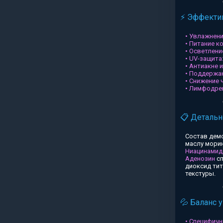
⚡ Эффектив
• Увлажнени
• Питание к
• Осветлени
• UV-защита
• Антиакне 
• Поддержа
• Снижение 
• Лимфодре
📋 Детальн
Состав дем
маслу морин
Ниацинамид
Аденозин
сп
диоксид ти
текстуры.
💦 Баланс 
• Специфичн