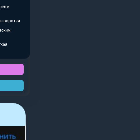
сел и
 сыворотки
еским
гкая