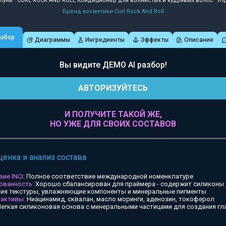
унь : CURL ROCK AND ROLL Кондиционер для волнистых и кудрявых волос "Уп
Бренд косметики Curl Rock And Roll
азбор
Диаграммы
Ингредиенты
Эффекты
Описание
Вы видите ДЕМО AI разбор!
АВТОРИЗУЙТЕСЬ
И ПОЛУЧИТЕ ТАКОЙ ЖЕ,
НО УЖЕ ДЛЯ СВОИХ СОСТАВОВ
ценка и анализ состава
ие INCI:
Полное соответствие международной номенклатуре
ованность:
Хорошо сбалансирован для праймера - содержит силиконы
ия текстуры, увлажняющие компоненты и минеральные пигменты
 активы:
Ниацинамид, сквалан, масло моринги, аденозин, токоферол
егкая силиконовая основа с минеральными частицами для создания гл