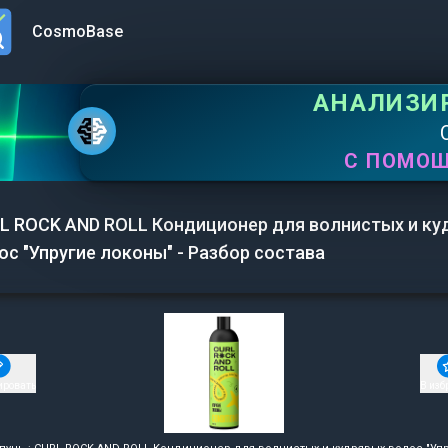
CosmoBase
n menu
АНАЛИЗИ
С ПОМО
L ROCK AND ROLL Кондиционер для волнистых и ку
ос "Упругие локоны" - Разбор состава
ировать
В изб