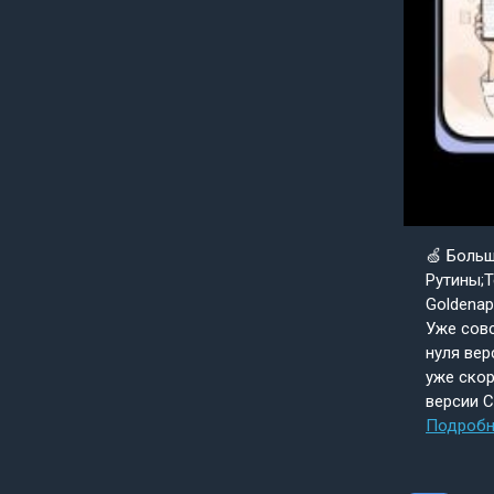
🍏 Боль
Рутины;Т
Goldenap
Уже совс
нуля вер
уже скор
версии 
Подробн