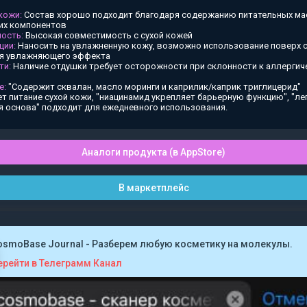
 кожи:
Состав хорошо подходит благодаря содержанию питательных ма
х компонентов
ость:
Высокая совместимость с сухой кожей
ции:
Наносить на увлажненную кожу, возможно использование поверх
ия увлажняющего эффекта
ти:
Наличие отдушки требует осторожности при склонности к аллергич
е:
"Содержит сквалан, масло моринги и каприлик/каприк триглицерид"
т питание сухой кожи, "ниацинамид укрепляет барьерную функцию", "ле
я основа" подходит для ежедневного использования.
Аналоги продукта (в AppStore)
В маркетплейс
osmoBase Journal - Разберем любую косметику на молекулы.
ерейти в Телеграмм Канал