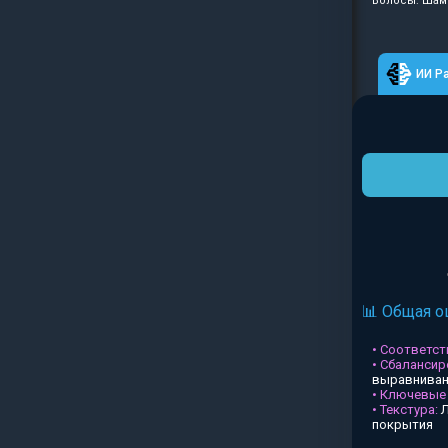
Волосы: Шамп
ИИ Р
📊 Общая о
• Соответств
• Сбалансир
выравниван
• Ключевые
• Текстура:
Л
покрытия