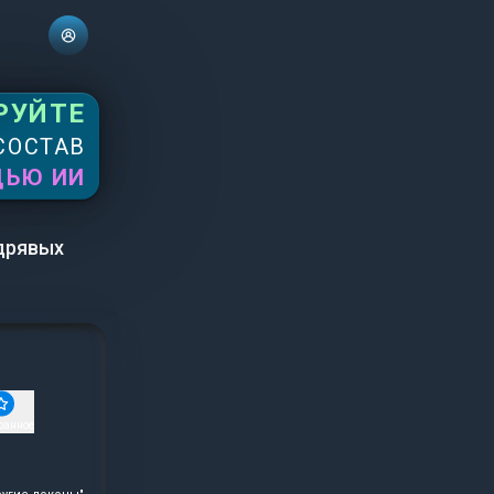
РУЙТЕ
СОСТАВ
ЩЬЮ ИИ
дрявых
ранное