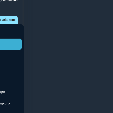
ругие локоны"
Общение
 для
адкого