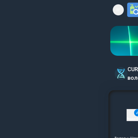
Open mai
CUR
вол
Редакт