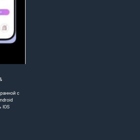
&
бранной с
ndroid
ь IOS