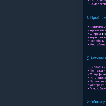
• Фотосенси
• Комедоген
⚠️ Пробле
• Формальд
• Ароматиз
• Спирты:
Не
• Агрессив
• Парабены:
• Нестабил
🧬 Активн
• Кислоты и
• Пептиды и
• Специфиче
• Ретиноиды
• Витамины 
• Экстракты
• Микробио
💡 Общие 