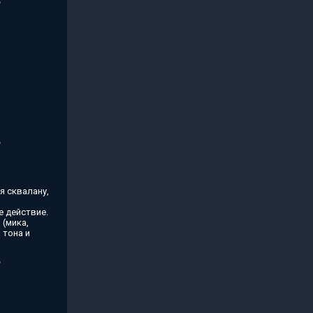
я сквалану,
 действие.
(мика,
 тона и