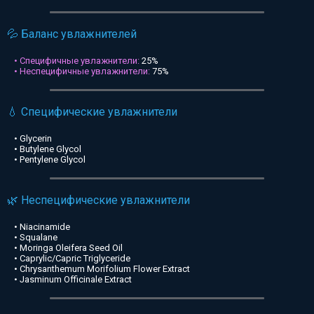
💦 Баланс увлажнителей
• Специфичные увлажнители:
25%
• Неспецифичные увлажнители:
75%
💧 Специфические увлажнители
• Glycerin
• Butylene Glycol
• Pentylene Glycol
🌿 Неспецифические увлажнители
• Niacinamide
• Squalane
• Moringa Oleifera Seed Oil
• Caprylic/Capric Triglyceride
• Chrysanthemum Morifolium Flower Extract
• Jasminum Officinale Extract