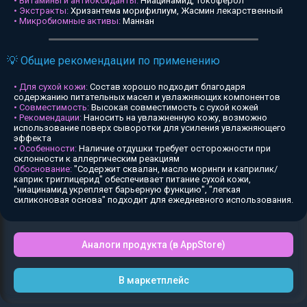
• Витамины и антиоксиданты:
Ниацинамид, Токоферол
• Экстракты:
Хризантема морифилиум, Жасмин лекарственный
• Микробиомные активы:
Маннан
💡 Общие рекомендации по применению
• Для сухой кожи:
Состав хорошо подходит благодаря
содержанию питательных масел и увлажняющих компонентов
• Совместимость:
Высокая совместимость с сухой кожей
• Рекомендации:
Наносить на увлажненную кожу, возможно
использование поверх сыворотки для усиления увлажняющего
эффекта
• Особенности:
Наличие отдушки требует осторожности при
склонности к аллергическим реакциям
Обоснование:
"Содержит сквалан, масло моринги и каприлик/
каприк триглицерид" обеспечивает питание сухой кожи,
"ниацинамид укрепляет барьерную функцию", "легкая
силиконовая основа" подходит для ежедневного использования.
Аналоги продукта (в AppStore)
В маркетплейс