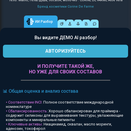
Тело: Мыло, гель/душа, лосьон, молочко : CORINE DE FARME Aloe vera
Бренд косметики Corine De Farme
ИИ Разбор
Вы видите ДЕМО AI разбор!
АВТОРИЗУЙТЕСЬ
И ПОЛУЧИТЕ ТАКОЙ ЖЕ,
НО УЖЕ ДЛЯ СВОИХ СОСТАВОВ
📊 Общая оценка и анализ состава
• Соответствие INCI:
Полное соответствие международной
номенклатуре
• Сбалансированность:
Хорошо сбалансирован для праймера -
содержит силиконы для выравнивания текстуры, увлажняющие
компоненты и минеральные пигменты
• Ключевые активы:
Ниацинамид, сквалан, масло моринги,
аденозин, токоферол