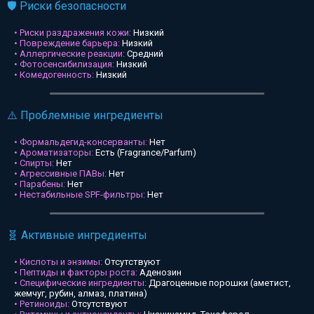
🛡️ Риски безопасности
• Риски раздражения кожи:
Низкий
• Повреждение барьера:
Низкий
• Аллергические реакции:
Средний
• Фотосенсибилизация:
Низкий
• Комедогенность:
Низкий
⚠️ Проблемные ингредиенты
• Формальдегид-консерванты:
Нет
• Ароматизаторы:
Есть (Fragrance/Parfum)
• Спирты:
Нет
• Агрессивные ПАВы:
Нет
• Парабены:
Нет
• Нестабильные SPF-фильтры:
Нет
🧬 Активные ингредиенты
• Кислоты и энзимы:
Отсутствуют
• Пептиды и факторы роста:
Аденозин
• Специфические ингредиенты:
Драгоценные порошки (аметист,
жемчуг, рубин, алмаз, платина)
• Ретиноиды:
Отсутствуют