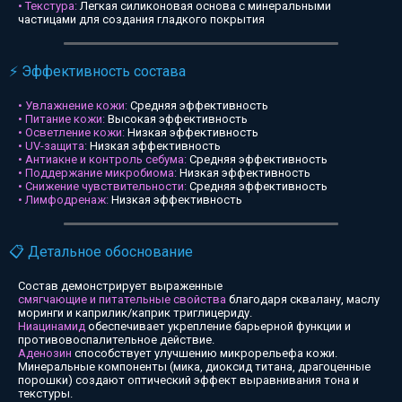
• Текстура:
Легкая силиконовая основа с минеральными
частицами для создания гладкого покрытия
⚡ Эффективность состава
• Увлажнение кожи:
Средняя эффективность
• Питание кожи:
Высокая эффективность
• Осветление кожи:
Низкая эффективность
• UV-защита:
Низкая эффективность
• Антиакне и контроль себума:
Средняя эффективность
• Поддержание микробиома:
Низкая эффективность
• Снижение чувствительности:
Средняя эффективность
• Лимфодренаж:
Низкая эффективность
📋 Детальное обоснование
Состав демонстрирует выраженные
смягчающие и питательные свойства
благодаря сквалану, маслу
моринги и каприлик/каприк триглицериду.
Ниацинамид
обеспечивает укрепление барьерной функции и
противовоспалительное действие.
Аденозин
способствует улучшению микрорельефа кожи.
Минеральные компоненты (мика, диоксид титана, драгоценные
порошки) создают оптический эффект выравнивания тона и
текстуры.