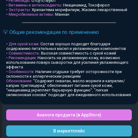
• Ретиноиды:
Отсутствуют
• Витамины и антиоксиданты:
Ниацинамид, Токоферол
• Экстракты:
Хризантема морифилиум, Жасмин лекарственный
• Микробиомные активы:
Маннан
💡 Общие рекомендации по применению
• Для сухой кожи:
Состав хорошо подходит благодаря
содержанию питательных масел и увлажняющих компонентов
• Совместимость:
Высокая совместимость с сухой кожей
• Рекомендации:
Наносить на увлажненную кожу, возможно
использование поверх сыворотки для усиления увлажняющего
эффекта
• Особенности:
Наличие отдушки требует осторожности при
склонности к аллергическим реакциям
Обоснование:
"Содержит сквалан, масло моринги и каприлик/
каприк триглицерид" обеспечивает питание сухой кожи,
"ниацинамид укрепляет барьерную функцию", "легкая
силиконовая основа" подходит для ежедневного использования.
Аналоги продукта (в AppStore)
В маркетплейс