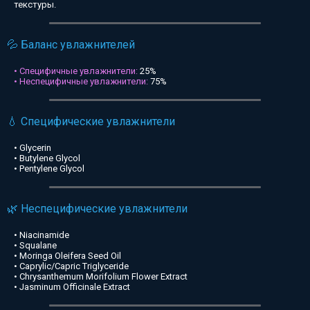
текстуры.
💦 Баланс увлажнителей
• Специфичные увлажнители:
25%
• Неспецифичные увлажнители:
75%
💧 Специфические увлажнители
• Glycerin
• Butylene Glycol
• Pentylene Glycol
🌿 Неспецифические увлажнители
• Niacinamide
• Squalane
• Moringa Oleifera Seed Oil
• Caprylic/Capric Triglyceride
• Chrysanthemum Morifolium Flower Extract
• Jasminum Officinale Extract