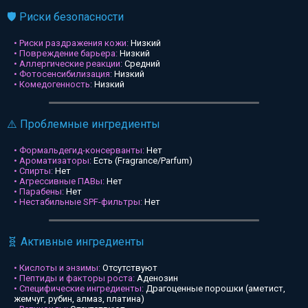
🛡️ Риски безопасности
• Риски раздражения кожи:
Низкий
• Повреждение барьера:
Низкий
• Аллергические реакции:
Средний
• Фотосенсибилизация:
Низкий
• Комедогенность:
Низкий
⚠️ Проблемные ингредиенты
• Формальдегид-консерванты:
Нет
• Ароматизаторы:
Есть (Fragrance/Parfum)
• Спирты:
Нет
• Агрессивные ПАВы:
Нет
• Парабены:
Нет
• Нестабильные SPF-фильтры:
Нет
🧬 Активные ингредиенты
• Кислоты и энзимы:
Отсутствуют
• Пептиды и факторы роста:
Аденозин
• Специфические ингредиенты:
Драгоценные порошки (аметист,
жемчуг, рубин, алмаз, платина)