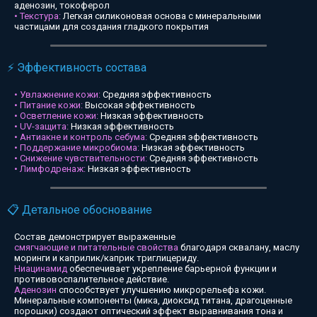
аденозин, токоферол
• Текстура:
Легкая силиконовая основа с минеральными
частицами для создания гладкого покрытия
⚡ Эффективность состава
• Увлажнение кожи:
Средняя эффективность
• Питание кожи:
Высокая эффективность
• Осветление кожи:
Низкая эффективность
• UV-защита:
Низкая эффективность
• Антиакне и контроль себума:
Средняя эффективность
• Поддержание микробиома:
Низкая эффективность
• Снижение чувствительности:
Средняя эффективность
• Лимфодренаж:
Низкая эффективность
📋 Детальное обоснование
Состав демонстрирует выраженные
смягчающие и питательные свойства
благодаря сквалану, маслу
моринги и каприлик/каприк триглицериду.
Ниацинамид
обеспечивает укрепление барьерной функции и
противовоспалительное действие.
Аденозин
способствует улучшению микрорельефа кожи.
Минеральные компоненты (мика, диоксид титана, драгоценные
порошки) создают оптический эффект выравнивания тона и